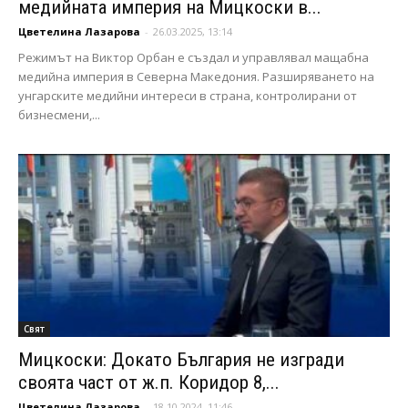
медийната империя на Мицкоски в...
Цветелина Лазарова
-
26.03.2025, 13:14
Режимът на Виктор Орбан е създал и управлявал мащабна
медийна империя в Северна Македония. Разширяването на
унгарските медийни интереси в страна, контролирани от
бизнесмени,...
Свят
Мицкоски: Докато България не изгради
своята част от ж.п. Коридор 8,...
Цветелина Лазарова
-
18.10.2024, 11:46