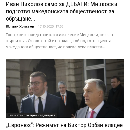
Иван Николов само за ДЕБАТИ: Мицкоски
подготвя македонската общественост за
обръщане...
Юлиан Христов
-
17.10.2025, 17:55
Това, което представи като изявление Мицкоски, не е за
първи път. Откакто той е на власт, той подготвя цялата
македонска общественост, че полека-лека властта...
Най-четеното през седмицата
„Евронюз“: Режимът на Виктор Орбан владее