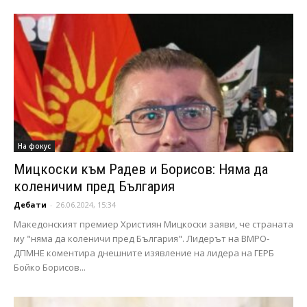
На фокус
Мицкоски към Радев и Борисов: Няма да
коленичим пред България
Дебати
-
26.06.2024, 15:34
Македонският премиер Християн Мицкоски заяви, че страната
му "няма да коленичи пред България". Лидерът на ВМРО-
ДПМНЕ коментира днешните изявление на лидера на ГЕРБ
Бойко Борисов...