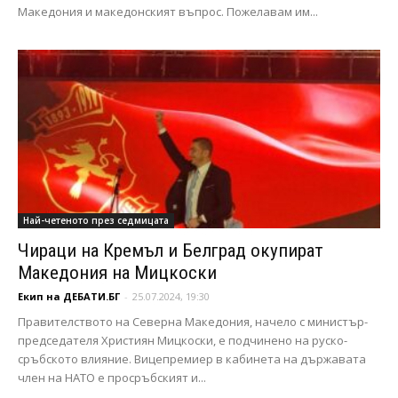
Македония и македонският въпрос. Пожелавам им...
Най-четеното през седмицата
Чираци на Кремъл и Белград окупират
Македония на Мицкоски
Екип на ДЕБАТИ.БГ
-
25.07.2024, 19:30
Правителството на Северна Македония, начело с министър-
председателя Християн Мицкоски, е подчинено на руско-
сръбското влияние. Вицепремиер в кабинета на държавата
член на НАТО е просръбският и...