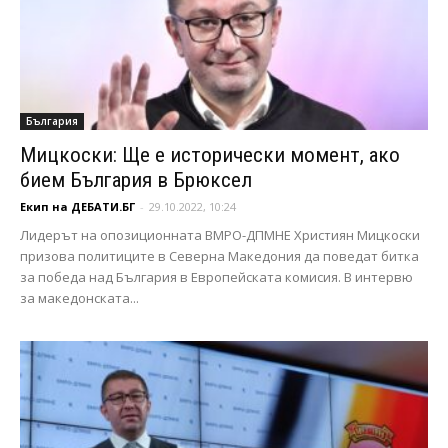
България
Мицкоски: Ще е исторически момент, ако
бием България в Брюксел
Екип на ДЕБАТИ.БГ
-
29.10.2022, 10:24
Лидерът на опозиционната ВМРО-ДПМНЕ Християн Мицкоски
призова политиците в Северна Македония да поведат битка
за победа над България в Европейската комисия. В интервю
за македонската...