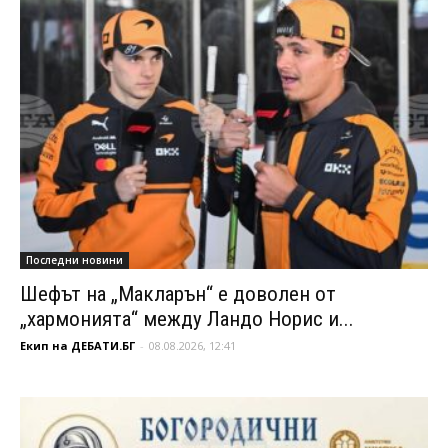
Последни новини
Шефът на „Макларън“ е доволен от
„хармонията“ между Ландо Норис и...
Екип на ДЕБАТИ.БГ
-
08.08.2026, 12:41