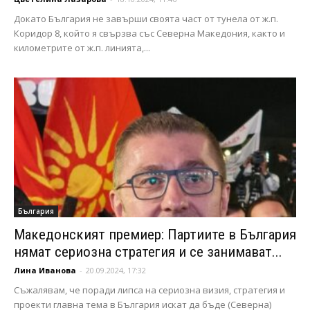
Докато България не завърши своята част от тунела от ж.п.
Коридор 8, който я свързва със Северна Македония, както и
километрите от ж.п. линията,...
България
Македонският премиер: Партиите в България
нямат сериозна стратегия и се занимават...
Лина Иванова
-
20.09.2024, 17:32
Съжалявам, че поради липса на сериозна визия, стратегия и
проекти главна тема в България искат да бъде (Северна)