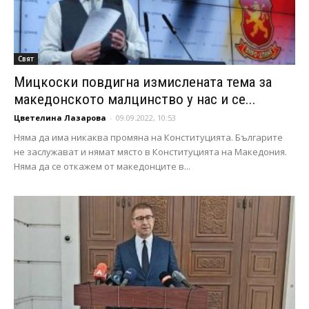
Свят
Мицкоски повдигна измислената тема за
македонското малцинство у нас и се...
Цветелина Лазарова
-
09.09.2022, 10:53
Няма да има никаква промяна на Конституцията. Българите
не заслужават и нямат място в Конституцията на Македония.
Няма да се откажем от македонците в...