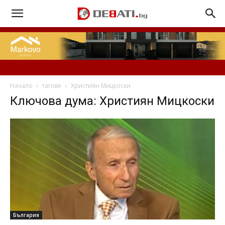
Начало
тагове
Християн Мицкоски
Ключова дума: Християн Мицкоски
България