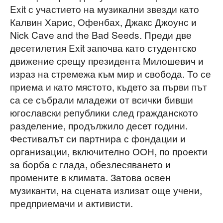
Exit с участието на музикални звезди като
Калвин Харис, Офенбах, Джакс Джоунс и
Nick Cave and the Bad Seeds. Преди две
десетилетия Exit започва като студентско
движение срещу президента Милошевич и
израз на стремежа към мир и свобода. То се
приема и като мястото, където за първи път
са се събрали младежи от всички бивши
югославски републики след гражданското
разделение, продължило десет години.
Фестивалът си партнира с фондации и
организации, включително ООН, по проекти
за борба с глада, обезлесяването и
промените в климата. Затова освен
музиканти, на сцената излизат още учени,
предприемачи и активисти.