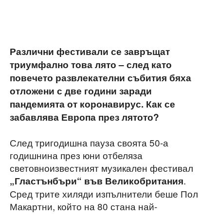
Различни фестивали се завръщат
триумфално това лято – след като
повечето развлекателни събития бяха
отложени с две години заради
пандемията от коронавирус. Как се
забавлява Европа през лятото?
След тригодишна пауза своята 50-а
годишнина през юни отбеляза
световноизвестният музикален фестивал
.
„Гластънбъри“ във Великобритания
Сред трите хиляди изпълнители беше Пол
Макартни, който на 80 стана най-