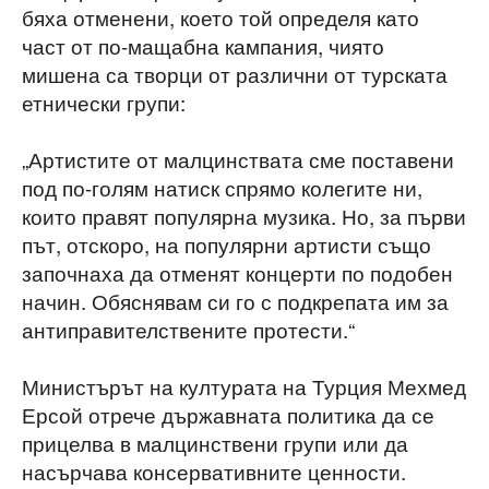
бяха отменени, което той определя като
част от по-мащабна кампания, чиято
мишена са творци от различни от турската
етнически групи:
„Артистите от малцинствата сме поставени
под по-голям натиск спрямо колегите ни,
които правят популярна музика. Но, за първи
път, отскоро, на популярни артисти също
започнаха да отменят концерти по подобен
начин. Обяснявам си го с подкрепата им за
антиправителствените протести.“
Министърът на културата на Турция Мехмед
Ерсой отрече държавната политика да се
прицелва в малцинствени групи или да
насърчава консервативните ценности.