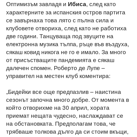
Оптимизъм завладя и
, след като
Ибиса
характерните за испанския остров партита
се завърнаха това лято с пълна сила и
клубовете отвориха, след като не работиха
две години. Танцуваща под звуците на
електронна музика тълпа, ръце във въздуха,
сякаш ковид никога не го е имало. За много
от присъстващите пандемията е сякаш
далечен спомен. Роберто де Лупе –
управител на местен клуб коментира:
„Бидейки все още предпазлив – наистина
сезонът започна много добре. От момента в
който отворихме на 30 април, хората
приемат нещата чудесно, наслаждават се
на обстановката. Предполагам това, че
трябваше толкова дълго да си стоим вкъщи,