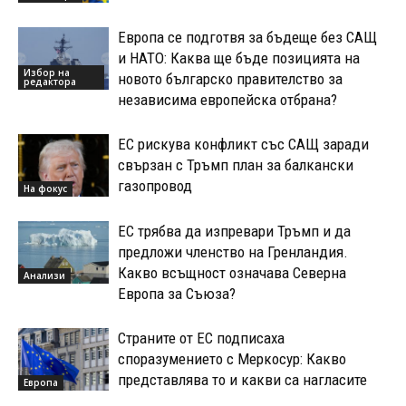
Европа се подготвя за бъдеще без САЩ
и НАТО: Каква ще бъде позицията на
Избор на
новото българско правителство за
редактора
независима европейска отбрана?
ЕС рискува конфликт със САЩ заради
свързан с Тръмп план за балкански
газопровод
На фокус
ЕС трябва да изпревари Тръмп и да
предложи членство на Гренландия.
Какво всъщност означава Северна
Анализи
Европа за Съюза?
Страните от ЕС подписаха
споразумението с Меркосур: Какво
представлява то и какви са нагласите
Европа