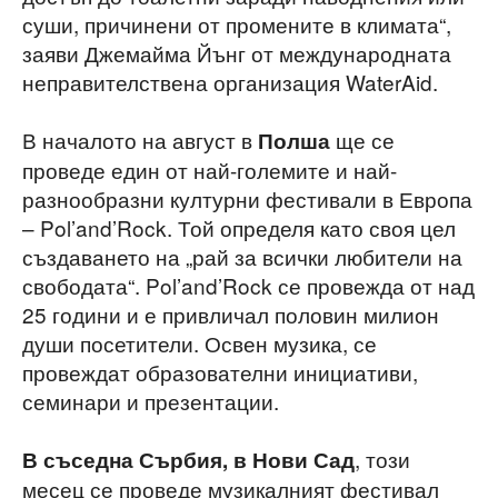
суши, причинени от промените в климата“,
заяви Джемайма Йънг от международната
неправителствена организация WaterAid.
В началото на август в
ще се
Полша
проведе един от най-големите и най-
разнообразни културни фестивали в Европа
– Pol’and’Rock. Той определя като своя цел
създаването на „рай за всички любители на
свободата“. Pol’and’Rock се провежда от над
25 години и е привличал половин милион
души посетители. Освен музика, се
провеждат образователни инициативи,
семинари и презентации.
, този
В съседна Сърбия, в Нови Сад
месец се проведе музикалният фестивал