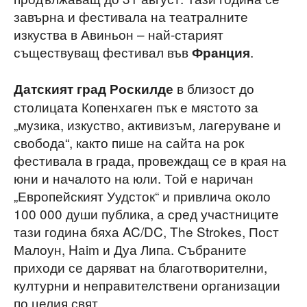
завърна и фестивала на театралните
изкуства в Авиньон – най-старият
съществуващ фестивал във
.
Франция
в близост до
Датският град Роскилде
столицата Копенхаген пък е мястото за
„музика, изкуство, активизъм, лагеруване и
свобода“, както пише на сайта на рок
фестивала в града, провеждащ се в края на
юни и началото на юли. Той е наричан
„Европейският Уудсток“ и привлича около
100 000 души публика, а сред участниците
тази година бяха AC/DC, The Strokes, Пост
Малоун, Haim и Дуа Липа. Събраните
приходи се даряват на благотворителни,
културни и неправителствени организации
по целия свят.