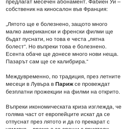
предлагат месечен абонамент. Фабиен Уи –
собственик на киносалон във Франция:
„Лятото ще е болезнено, защото много
малко американски и френски филми ще
бъдат пуснати, но това е честа „лятна
болест“. Но въпреки това е болезнено.
Есента обаче ще донесе много нови неща.
Пазарът сам ще се калибрира.“
Междувременно, по традиция, през летните
месеци в Лувъра в
се провеждат
Париж
безплатни прожекции на филми на открито.
Въпреки икономическата криза изглежда, че
голяма част от европейците искат да се
отпуснат през лятото и да го прекарат с
усмивка – време е за срещи с приятели