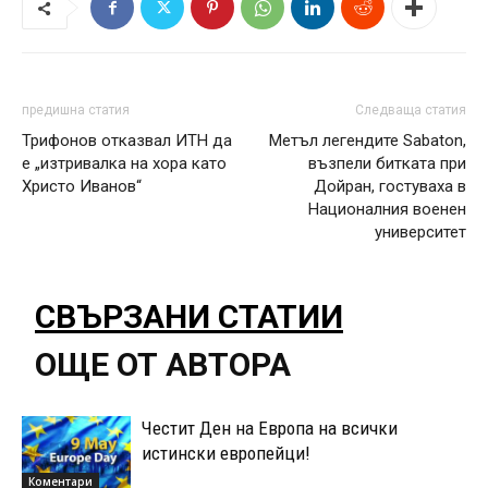
предишна статия
Следваща статия
Трифонов отказвал ИТН да
Метъл легендите Sabaton,
е „изтривалка на хора като
възпели битката при
Христо Иванов“
Дойран, гостуваха в
Националния военен
университет
СВЪРЗАНИ СТАТИИ
ОЩЕ ОТ АВТОРА
Честит Ден на Европа на всички
истински европейци!
Коментари