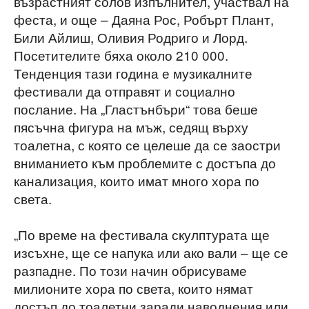
възрастният солов изпълнител, участвал на
феста, и още – Даяна Рос, Робърт Плант,
Били Айлиш, Оливия Родриго и Лорд.
Посетителите бяха около 210 000.
Тенденция тази година е музикалните
фестивали да отправят и социално
послание. На „Гластънбъри“ това беше
пясъчна фигура на мъж, седящ върху
тоалетна, с която се целеше да се заостри
вниманието към проблемите с достъпа до
канализация, които имат много хора по
света.
„По време на фестивала скулптурата ще
изсъхне, ще се напука или ако вали – ще се
разпадне. По този начин обрисуваме
милионите хора по света, които нямат
достъп до тоалетни заради наводнения или