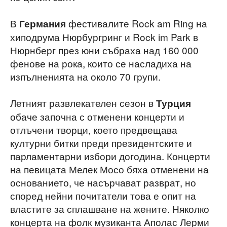
В
фестивалите Rock am Ring на
Германия
хиподрума Нюрбургринг и Rock im Park в
Нюрнберг през юни събраха над 160 000
фенове на рока, които се насладиха на
изпълненията на около 70 групи.
Летният развлекателен сезон в
Турция
обаче започна с отменени концерти и
отлъчени творци, което предвещава
културни битки преди президентските и
парламентарни избори догодина. Концерти
на певицата Мелек Мосо бяха отменени на
основанието, че насърчават разврат, но
според нейни почитатели това е опит на
властите за сплашване на жените. Няколко
концерта на фолк музиканта Аполас Лерми