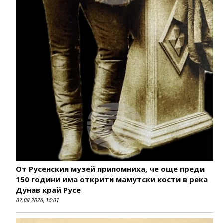
От Русенския музей припомниха, че още преди
150 години има открити мамутски кости в река
Дунав край Русе
07.08.2026, 15:01