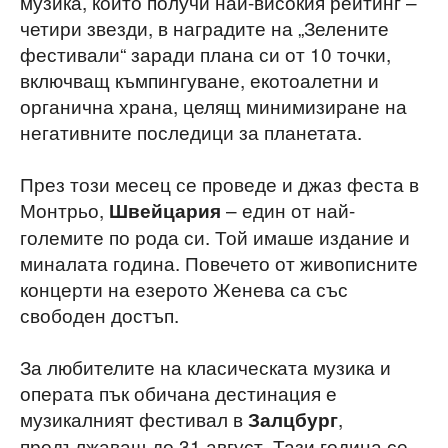
музика, който получи най-високия рейтинг –
четири звезди, в наградите на „Зелените
фестивали“ заради плана си от 10 точки,
включващ къмпингуване, екотоалетни и
органична храна, целящ минимизиране на
негативните последици за планетата.
През този месец се проведе и джаз феста в
Монтрьо,
– един от най-
Швейцария
големите по рода си. Той имаше издание и
миналата година. Повечето от живописните
концерти на езерото Женева са със
свободен достъп.
За любителите на класическата музика и
операта пък обичана дестинация е
музикалният фестивал в
,
Залцбург
продължаващ до 31 август. Тази година се