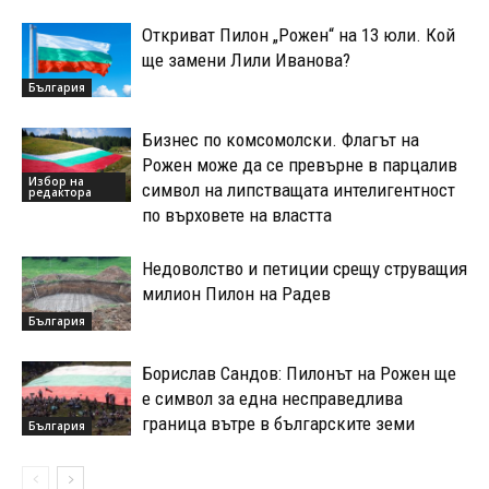
Откриват Пилон „Рожен“ на 13 юли. Кой
ще замени Лили Иванова?
България
Бизнес по комсомолски. Флагът на
Рожен може да се превърне в парцалив
Избор на
символ на липстващата интелигентност
редактора
по върховете на властта
Недоволство и петиции срещу струващия
милион Пилон на Радев
България
Борислав Сандов: Пилонът на Рожен ще
е символ за една несправедлива
граница вътре в българските земи
България