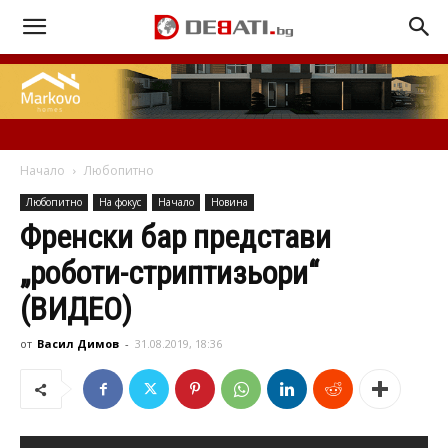
Начало
Любопитно
Любопитно
На фокус
Начало
Новина
Френски бар представи
„роботи-стриптизьори“
(ВИДЕО)
от
Васил Димов
-
31.08.2019, 18:36