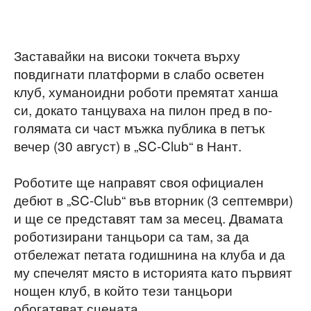
Заставайки на високи токчета върху
повдигнати платформи в слабо осветен
клуб, хуманоидни роботи премятат ханша
си, докато танцуваха на пилон пред в по-
голямата си част мъжка публика в петък
вечер (30 август) в „SC-Club“ в Нант.
Роботите ще направят своя официален
дебют в „SC-Club“ във вторник (3 септември)
и ще се представят там за месец. Двамата
роботизирани танцьори са там, за да
отбележат петата годишнина на клуба и да
му спечелят място в историята като първият
нощен клуб, в който тези танцьори
обогатяват сцената.