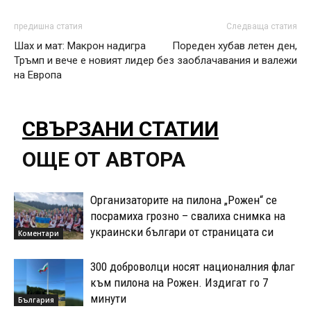
предишна статия
Следваща статия
Шах и мат: Макрон надигра
Пореден хубав летен ден,
Тръмп и вече е новият лидер
без заоблачавания и валежи
на Европа
СВЪРЗАНИ СТАТИИ
ОЩЕ ОТ АВТОРА
Организаторите на пилона „Рожен“ се
посрамиха грозно – свалиха снимка на
украински българи от страницата си
Коментари
300 доброволци носят националния флаг
към пилона на Рожен. Издигат го 7
минути
България