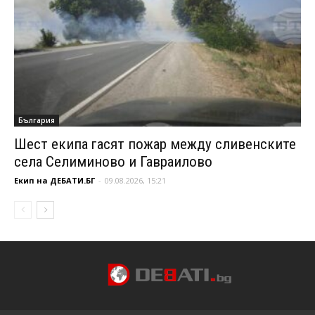
България
Шест екипа гасят пожар между сливенските
села Селиминово и Гавраилово
Екип на ДЕБАТИ.БГ
-
09.08.2026, 15:21