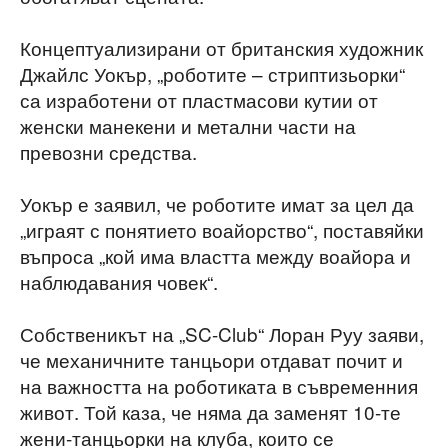
Концептуализирани от британския художник
Джайлс Уокър, „роботите – стриптизьорки“
са изработени от пластмасови кутии от
женски манекени и метални части на
превозни средства.
Уокър е заявил, че роботите имат за цел да
„играят с понятието воайорство“, поставяйки
въпроса „кой има властта между воайора и
наблюдавания човек“.
Собственикът на „SC-Club“ Лоран Руу заяви,
че механичните танцьори отдават почит и
на важността на роботиката в съвременния
живот. Той каза, че няма да заменят 10-те
жени-танцьорки на клуба, които се