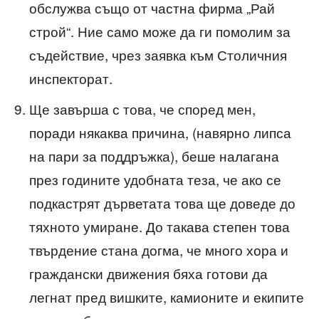
обслужва също от частна фирма „Рай
строй“. Ние само може да ги помолим за
съдействие, чрез заявка към Столичния
инспекторат.
Ще завърша с това, че според мен,
поради някаква причина, (навярно липса
на пари за поддръжка), беше налагана
през годините удобната теза, че ако се
подкастрят дърветата това ще доведе до
тяхното умиране. До такава степен това
твърдение стана догма, че много хора и
граждански движения бяха готови да
легнат пред вишките, камионите и екипите