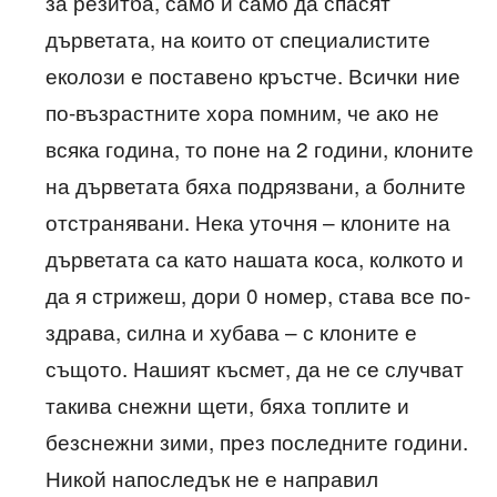
за резитба, само и само да спасят
дърветата, на които от специалистите
еколози е поставено кръстче. Всички ние
по-възрастните хора помним, че ако не
всяка година, то поне на 2 години, клоните
на дърветата бяха подрязвани, а болните
отстранявани. Нека уточня – клоните на
дърветата са като нашата коса, колкото и
да я стрижеш, дори 0 номер, става все по-
здрава, силна и хубава – с клоните е
същото. Нашият късмет, да не се случват
такива снежни щети, бяха топлите и
безснежни зими, през последните години.
Никой напоследък не е направил