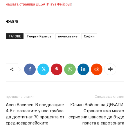
нашата страница ДЕБАТИ във Фейсбук
!
5070
ТАГОВЕ
Георги Кузмов
почистване
София
предишна статия
Следваща статия
Асен Василев: В следващите
Юлиан Войнов за ДЕБАТИ:
4-5 г. заплатите у нас трябва
Страната има много
да достигнат 70 процента от
сериозни шансове да бъде
средноевропейските
приета в еврозоната