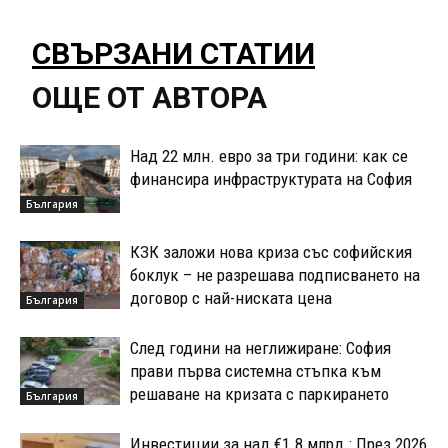
СВЪРЗАНИ СТАТИИ
ОЩЕ ОТ АВТОРА
Над 22 млн. евро за три години: как се
финансира инфраструктурата на София
България
КЗК заложи нова криза със софийския
боклук – не разрешава подписването на
договор с най-ниската цена
България
След години на неглижиране: София
прави първа системна стъпка към
решаване на кризата с паркирането
България
Инвестиции за над €1.8 млрд.: През 2026