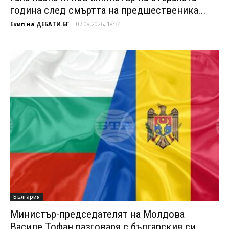
година след смъртта на предшественика...
Екип на ДЕБАТИ.БГ
-
07.08.2026, 18:34
България
Министър-председателят на Молдова
Василе Тофан разговаря с българския си