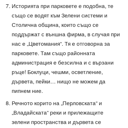
Историята при парковете е подобна, те
също се водят към Зелени системи и
Столична община, които също се
поддържат с външна фирма, в случая при
нас е „Цветомания“. Тя е отговорна за
парковете. Там също районната
администрация е безсилна и с вързани
ръце! Боклуци, чешми, осветление,
дървета, пейки… нищо не можем да
пипнем ние.
Речното корито на „Перловската“ и
„Владайската“ реки и прилежащите
зелени пространства и дървета се