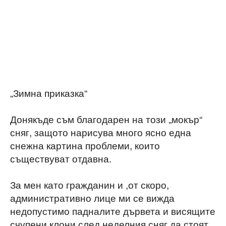
„Зимна приказка“
Донякъде съм благодарен на този „мокър“
сняг, защото нарисува много ясно една
снежна картина проблеми, които
съществуват отдавна.
За мен като гражданин и ,от скоро,
административно лице ми се вижда
недопустимо падналите дървета и висящите
счупени клони след неделния сняг да стоят