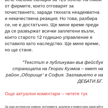
от фирмите, които отговарят за
почистването, заради тяхната неадекватна
и некачествена реакция. Но това, разбира
се, не е достатъчно. Ще мине време преди
да се развържат всички заплетени възли,
които старото 12 годишно управление е
оставило като наследство. Ще мине време,
но ще стане.
*Текстът е публикуван във фейсбук
страницата на Георги Кузмов – кмет на
район „Оборище“ в София. Заглавието е на
ДЕБАТИ.БГ.
Още актуални коментари – четете тук
За още интересни новини, интервюта, анализи и коментари харесайте