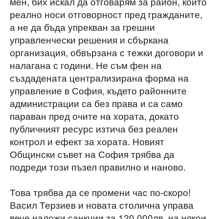
мен, бих искал да отговарям за район, който
реално носи отговорност пред гражданите,
а не да бъда упрекван за грешни
управленчески решения и сбъркана
организация, обвързана с тежки договори и
налагана с години. Не съм фен на
създадената централизирана форма на
управление в София, където районните
администрации са без права и са само
параван пред очите на хората, докато
публичният ресурс изтича без реален
контрол и ефект за хората. Новият
Общински съвет на София трябва да
подреди този пъзел правилно и наново.
Това трябва да се промени час по-скоро!
Васил Терзиев и новата столична управа
вече наложи санкции за 120 000лв. на някои