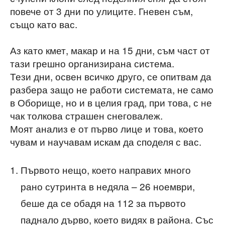
повече от 3 дни по улиците. Гневен съм,
също като вас.
Аз като кмет, макар и на 15 дни, съм част от
тази грешно организирана система.
Тези дни, освен всичкo друго, се опитвам да
разбера защо не работи системата, не само
в Оборище, но и в целия град, при това, с не
чак толкова страшен снеговалеж.
Моят анализ е от първо лице и това, което
чувам и научавам искам да споделя с вас.
Първото нещо, което направих много
рано сутринта в недяла – 26 ноември,
беше да се обадя на 112 за първото
паднало дърво, което видях в района. Със