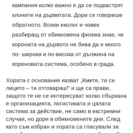
кампания колко важно е да се подкастрят
клоните на дърветата. Дори се говореше
обратното. Всеки еколог и човек
разбиращ от обикновена физика знае, че
короната на дървото не бива да е много
по- широка и по-висока от дължина на
кореновата система, особено в града.
Хората с основание казват „Кмете, ти си
лицето – ти отговаряш!“ и ще са прави,
защото те не се интересуват колко сбъркана
е организацията, логистиката и цялата
система за действие, не само в екстремни
случаи, но дори в обикновените дни. След
като съм избран и хората са гласували за