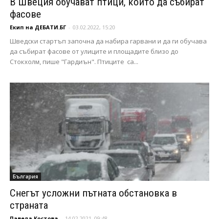
В Швеция обучават птици, които да събират
фасове
Екип на ДЕБАТИ.БГ
-
03.02.2022, 15:20
Шведски стартъп започна да набира гарвани и да ги обучава
да събират фасове от улиците и площадите близо до
Стокхолм, пише "Гардиън". Птиците са...
България
Снегът усложни пътната обстановка в
страната
Павела Костова
-
14.02.2021, 09:48