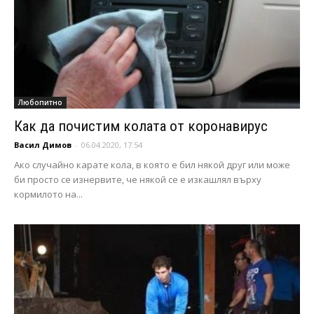
Любопитно
Как да почистим колата от коронавирус
Васил Димов
-
06.04.2020, 17:54
Ако случайно карате кола, в която е бил някой друг или може
би просто се изнервите, че някой се е изкашлял върху
кормилото на...