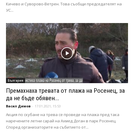
Кичево и Суворово-Ветрен. Това съобщи председателят на
УС...
България
Премахнаха тревата от плажа на Росенец, за
да не бъде обявен...
Васил Димов
-
17.01.2021, 15:53
Акция по скубане на трева се проведе на плажа пред така
наречените летни сарай на Ахмед Доган в парк Росенец.
Според организаторите на събитието от...