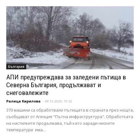
България
АПИ предупреждава за заледени пътища в
Северна България, продължават и
снеговалежите
Ралица Кирилова
-
08.12.2020, 10:52
370 машини са обработвали пътищата в страната през нощта,
съобщават от Агенция "Пътна инфраструктура". Обработката
на настилките продължава, тъй като заради ниските
температури има...