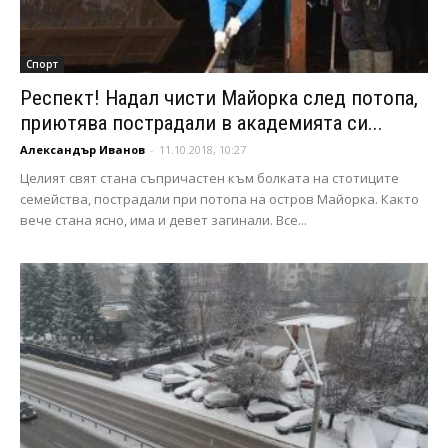
Спорт
Респект! Надал чисти Майорка след потопа,
приютява пострадали в академията си...
Александър Иванов
-
11.10.2018, 10:27
Целият свят стана съпричастен към болката на стотиците
семейства, пострадали при потопа на остров Майорка. Както
вече стана ясно, има и девет загинали. Все...