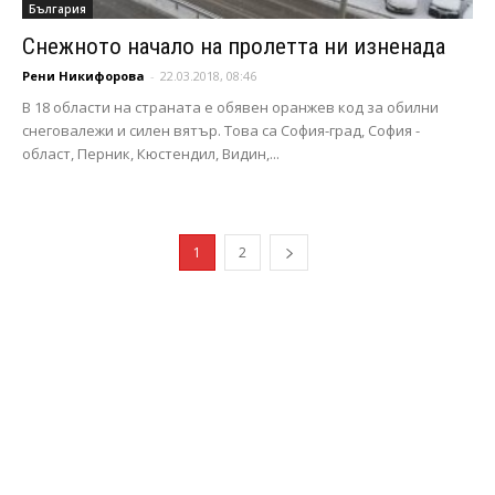
България
Снежното начало на пролетта ни изненада
Рени Никифорова
-
22.03.2018, 08:46
В 18 области на страната е обявен оранжев код за обилни
снеговалежи и силен вятър. Това са София-град, София -
област, Перник, Кюстендил, Видин,...
1
2