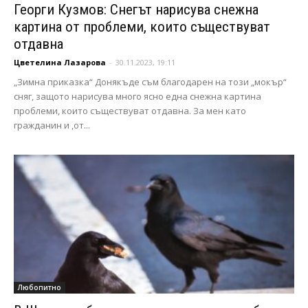
Георги Кузмов: Снегът нарисува снежна
картина от проблеми, които съществуват
отдавна
Цветелина Лазарова
-
30.11.2023, 19:11
„Зимна приказка“ Донякъде съм благодарен на този „мокър“
сняг, защото нарисува много ясно една снежна картина
проблеми, които съществуват отдавна. За мен като
гражданин и ,от...
Любопитно