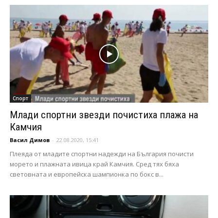
Спорт
Млади спортни звезди почистиха плажа на
Камчия
Васил Димов
-
22.08.2020, 15:41
Плеяда от младите спортни надежди на България почисти
морето и плажната ивица край Камчия. Сред тях бяха
световната и европейска шампионка по бокс в...