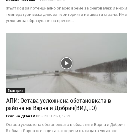
Жълт код за потенциално опасно време за снеговалеж и ниски
температури важи днес за територията на цялата страна. Има
условия за образуване на преспи,...
България
АПИ: Остава усложнена обстановката в
района на Варна и Добрич(ВИДЕО)
Екип на ДЕБАТИ.БГ
-
28.01.2021, 12:29
Остава усложнена обстановката в областите Варна и Добрич.
В област Варна все още са затворени пътищата Аксаково-