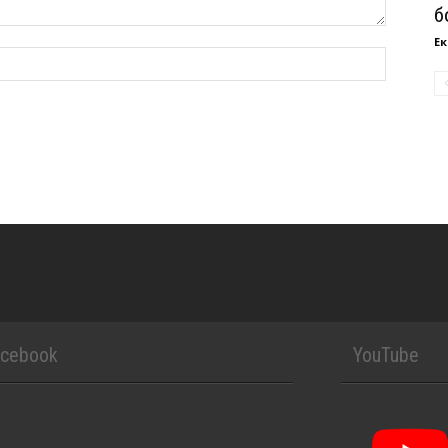
б
Ек
acebook
YouTube