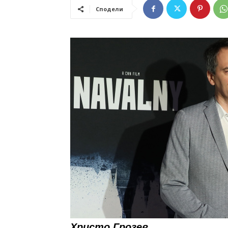
Сподели
Христо Грозев