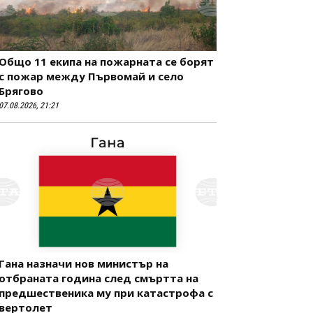
Общо 11 екипа на пожарната се борят
с пожар между Първомай и село
Брягово
07.08.2026, 21:21
Гана назначи нов министър на
отбраната година след смъртта на
предшественика му при катастрофа с
вертолет