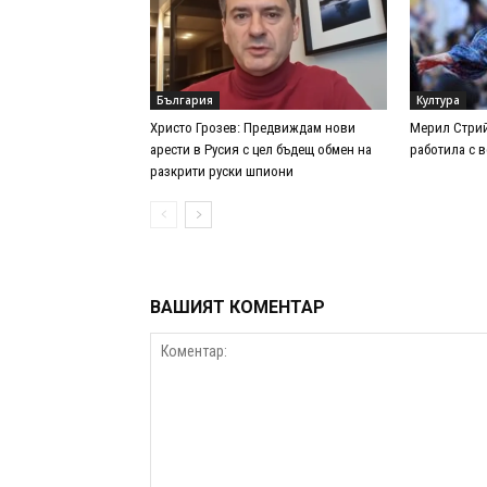
България
Култура
Христо Грозев: Предвиждам нови
Мерил Стрий
арести в Русия с цел бъдещ обмен на
работила с 
разкрити руски шпиони
ВАШИЯТ КОМЕНТАР