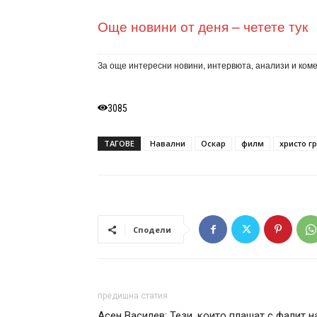
Още новини от деня – четете тук
За още интересни новини, интервюта, анализи и ком
3085
ТАГОВЕ
Навални
Оскар
филм
христо г
Сподели
предишна статия
Асен Василев: Тези, които плашат с фалит н