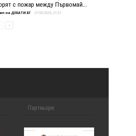
орят с пожар между Първомай...
ип на ДЕБАТИ.БГ
-
07.08.2026, 21:21
Партньори