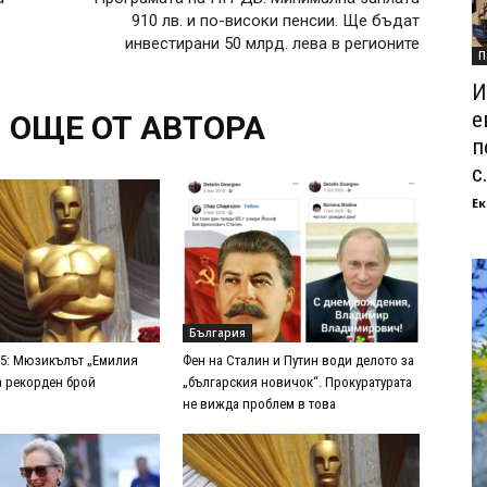
910 лв. и по-високи пенсии. Ще бъдат
инвестирани 50 млрд. лева в регионите
П
И
е
ОЩЕ ОТ АВТОРА
п
с.
Ек
България
25: Мюзикълът „Емилия
Фен на Сталин и Путин води делото за
а рекорден брой
„българския новичок“. Прокуратурата
не вижда проблем в това