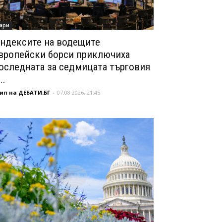
ари
ндексите на водещите
вропейски борси приключиха
оследната за седмицата търговия
..
ип на ДЕБАТИ.БГ
-
07.08.2026, 21:45