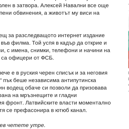
рлен в затвора. Алексей Навални все още
пени обвинения, а животът му виси на
тещ за разследващото интернет издание
 във филма. Той успя в кадър да открие и
и, с имена, снимки, телефони и начини на
, са офицери от ФСБ.
ече е в руския черен списък и за неговия
“ пък беше независима антипутинска
еин водещ обаче си позволи да призовава
храна на мръзнещите и гладни
ия фронт. Латвийските власти моментално
 тя се префасонира в ютюб канал.
ев четете утре.