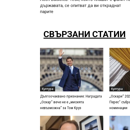
държавата, се опитват да ви откраднат
парите
СВЪРЗАНИ СТАТИИ
Култура
Култура
Дългоочаквано признание: Наградата
„Оскари“ 20
„Оскар“ вече не е „мисията
Перес“ събр
невъзможна“ за Том Круз
номинации