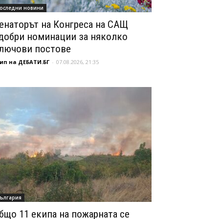
оследни новини
енаторът на Конгреса на САЩ
добри номинации за няколко
лючови постове
ип на ДЕБАТИ.БГ
-
07.08.2026, 21:35
ългария
бщо 11 екипа на пожарната се