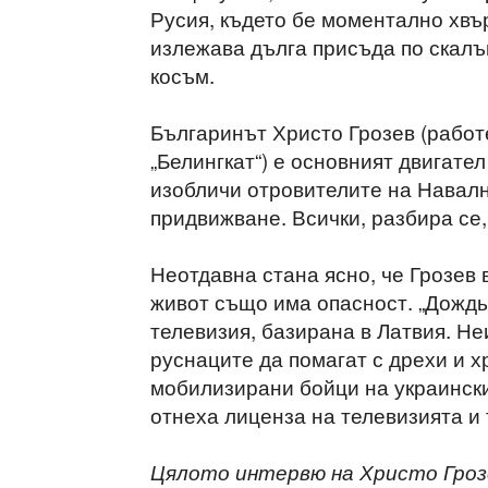
Русия, където бе моментално хвъ
излежава дълга присъда по скалъ
косъм.
Българинът Христо Грозев (рабо
„Белингкат“) е основният двигател
изобличи отровителите на Навалн
придвижване. Всички, разбира се
Неотдавна стана ясно, че Грозев в
живот също има опасност. „Дождь
телевизия, базирана в Латвия. Н
руснаците да помагат с дрехи и 
мобилизирани бойци на украинск
отнеха лиценза на телевизията и
Цялото интервю на Христо Гроз