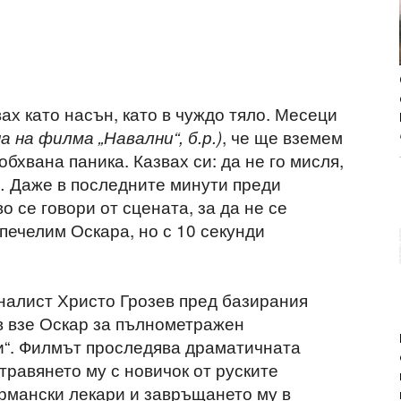
ах като насън, като в чуждо тяло. Месеци
, че ще вземем
а на филма „Навални“, б.р.)
бхвана паника. Казвах си: да не го мисля,
… Даже в последните минути преди
о се говори от сцената, за да не се
печелим Оскара, но с 10 секунди
налист Христо Грозев пред базирания
ев взе Оскар за пълнометражен
и“. Филмът проследява драматичната
травянето му с новичок от руските
ермански лекари и завръщането му в