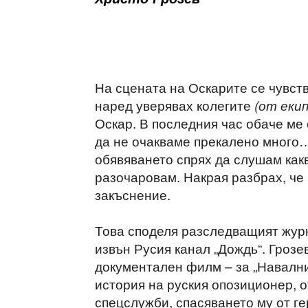
На сцената на Оскарите се чувств
наред уверявах колегите
(от екип
Оскар. В последния час обаче ме о
да не очакваме прекалено много
обявяването спрях да слушам какв
разочаровам. Накрая разбрах, че 
закъснение.
Това споделя разследващият жур
извън Русия канал „Дождь“. Гроз
документален филм – за „Навалн
история на руския опозиционер, о
спецслужби, спасяването му от г