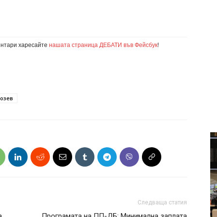
ентари харесайте
нашата страница ДЕБАТИ във Фейсбук
!
розев
Следваща статия
а
Програмата на ПП-ДБ: Минимална заплата