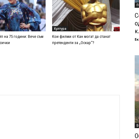
П
С
о
Култура
к
п на 75 години: Вече съм
Кои филми от Кан могат да станат
Ек
всички
претенденти за „Оскар“?
Б
О