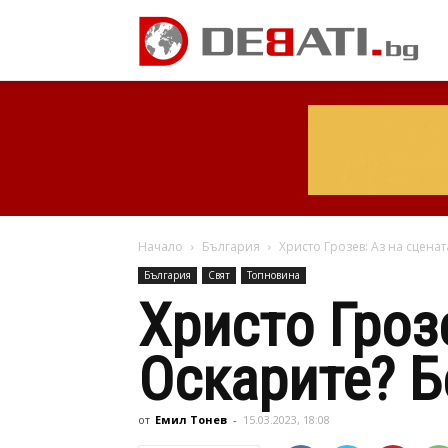
Начало
България
Христо Грозев: Аз на сцена
България
Свят
Топновина
Христо Гроз
Оскарите? Б
от
Емил Тонев
-
15.03.2023, 18:08