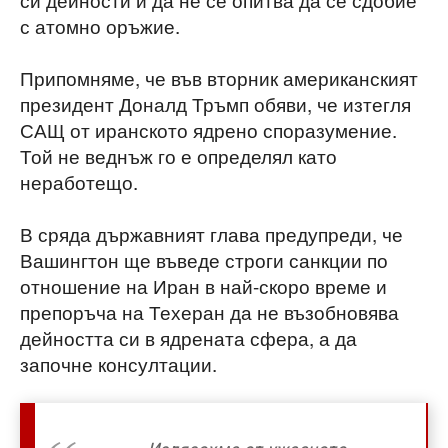
с атомно оръжие.
Припомняме, че във вторник американският
президент Доналд Тръмп обяви, че изтегля
САЩ от иранското ядрено споразумение.
Той не веднъж го е определял като
неработещо.
В сряда държавният глава предупреди, че
Вашингтон ще въведе строги санкции по
отношение на Иран в най-скоро време и
препоръча на Техеран да не възобновява
дейността си в ядрената сфера, а да
започне консултации.