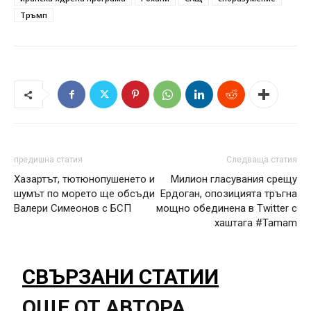
Тръмп
предишна статия
Следваща статия
Хазартът, тютюнопушенето и
Милион гласувания срещу
шумът по морето ще обсъди
Ердоган, опозицията тръгна
Валери Симеонов с БСП
мощно обединена в Twitter с
хаштага #Tamam
СВЪРЗАНИ СТАТИИ
ОЩЕ ОТ АВТОРА