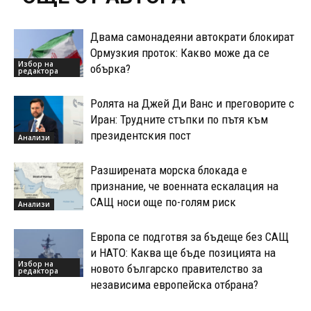
Двама самонадеяни автократи блокират
Ормузкия проток: Какво може да се
Избор на
обърка?
редактора
Ролята на Джей Ди Ванс и преговорите с
Иран: Трудните стъпки по пътя към
президентския пост
Анализи
Разширената морска блокада е
признание, че военната ескалация на
САЩ носи още по-голям риск
Анализи
Европа се подготвя за бъдеще без САЩ
и НАТО: Каква ще бъде позицията на
Избор на
новото българско правителство за
редактора
независима европейска отбрана?