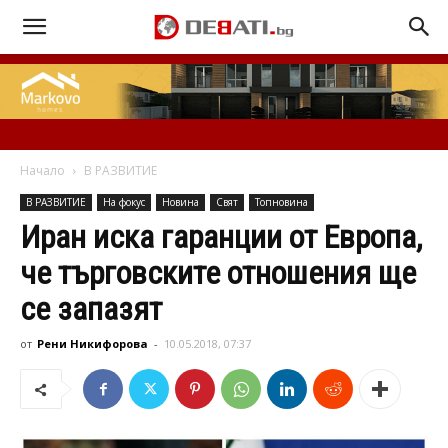
Начало
В РАЗВИТИЕ
В РАЗВИТИЕ
На фокус
Новина
Свят
Топновина
Иран иска гаранции от Европа,
че търговските отношения ще
се запазят
от
Рени Никифорова
-
10.05.2018, 07:37