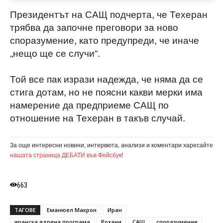
Президентът на САЩ подчерта, че Техеран
трябва да започне преговори за ново
споразумение, като предупреди, че иначе
„нещо ще се случи“.
Той все пак изрази надежда, че няма да се
стига дотам, но не поясни какви мерки има
намерение да предприеме САЩ по
отношение на Техеран в такъв случай.
За още интересни новини, интервюта, анализи и коментари харесайте
нашата страница ДЕБАТИ във Фейсбук
!
663
ТАГОВЕ
Еманюел Макрон
Иран
иранска ядрена програма
Рохани
САЩ
споразумение