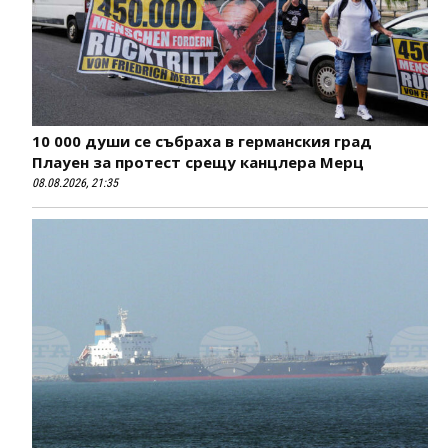
10 000 души се събраха в германския град
Плауен за протест срещу канцлера Мерц
08.08.2026, 21:35