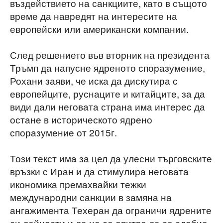
въздействието на санкциите, като в същото
време да навредят на интересите на
европейски или американски компании.
След решението във вторник на президента
Тръмп да напусне ядреното споразумение,
Рохани заяви, че иска да дискутира с
европейците, руснаците и китайците, за да
види дали неговата страна има интерес да
остане в историческото ядрено
споразумение от 2015г.
Този текст има за цел да улесни търговските
връзки с Иран и да стимулира неговата
икономика премахвайки тежки
международни санкции в замяна на
ангажимента Техеран да ограничи ядрените
си дейности и да не се опитва да се сдобие