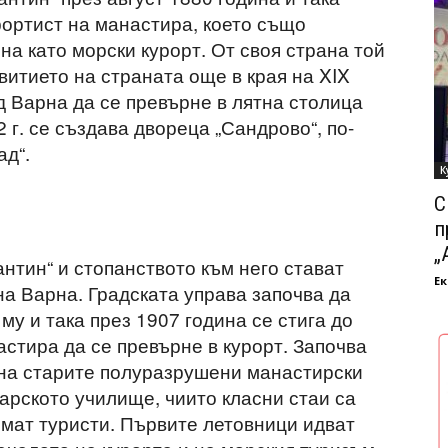
рортист на манастира, което също
на като морски курорт. От своя страна той
витието на страната още в края на XIX
ад Варна да се превърне в лятна столица
 г. се създава двореца „Сандрово“, по-
ад“.
К
С
п
„
нтин“ и стопанството към него стават
Ек
на Варна. Градската управа започва да
му и така през 1907 година се стига до
стира да се превърне в курорт. Започва
на старите полуразрушени манастирски
нарското училище, чиито класни стаи са
мат туристи. Първите летовници идват