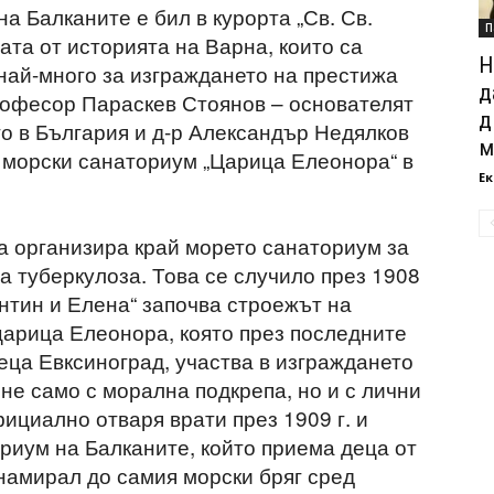
а Балканите е бил в курорта „Св. Св.
П
ата от историята на Варна, които са
Н
 най-много за изграждането на престижа
д
професор Параскев Стоянов – основателят
д
о в България и д-р Александър Недялков
м
 морски санаториум „Царица Елеонора“ в
Ек
а организира край морето санаториум за
а туберкулоза. Това се случило през 1908
тантин и Елена“ започва строежът на
царица Елеонора, която през последните
еца Евксиноград, участва в изграждането
не само с морална подкрепа, но и с лични
ициално отваря врати през 1909 г. и
ориум на Балканите, който приема деца от
намирал до самия морски бряг сред