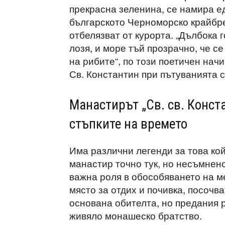
прекрасна зеленина, се намира е
българското Черноморско крайбреж
отбелязват от курорта. „Дълбока 
лозя, и море тъй прозрачно, че с
на рибите“, по този поетичен нач
Св. Константин при пътуванията си
Манастирът „Св. св. Конст
стъпките на времето
Има различни легенди за това кой
манастир точно тук, но несъмнен
важна роля в обособяването на м
място за отдих и почивка, посочва
основана обителта, но предания ра
живяло монашеско братство.