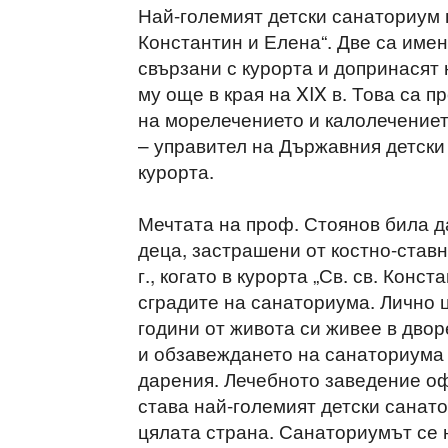
Най-големият детски санаториум н
Константин и Елена“. Две са имен
свързани с курорта и допринасят
му още в края на XIX в. Това са 
на морелечението и калолечениет
– управител на Държавния детски
курорта.
Мечтата на проф. Стоянов била д
деца, застрашени от костно-ставн
г., когато в курорта „Св. св. Конс
сградите на санаториума. Лично 
години от живота си живее в двор
и обзавеждането на санаториума 
дарения. Лечебното заведение оф
става най-големият детски санат
цялата страна. Санаториумът се 