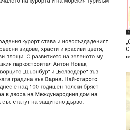
началото на курорта и на морския туризъм
К
градения курорт става и новосъздаденият
„
рвесни видове, храсти и красиви цветя,
С
и площи. С развитието на зеленото му
Ек
ешкия паркостроител Антон Новак,
ворците „Шьонбур“ и „Белведере“ във
ката градина във Варна. Най-старото
днес е над 100-годишен полски бряст
ира в двора на Международния дом на
 със статут на защитено дърво.