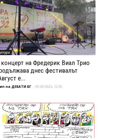
ултура
 концерт на Фредерик Виал Трио
родължава днес фестивалът
Август е...
ип на ДЕБАТИ.БГ
-
09.08.2026, 12:30