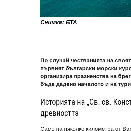
Снимка: БТА
По случай честванията на своят
първият български морски курор
организира празненства на брег
бъде дадено началото и на тури
Историята на „Св. св. Конс
древността
Само на няколко километра от Вар