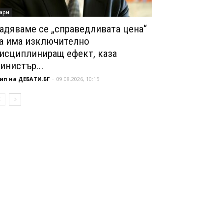
ари
адяваме се „справедливата цена“
а има изключително
исциплиниращ ефект, каза
инистър...
ип на ДЕБАТИ.БГ
-
09.08.2026, 10:15