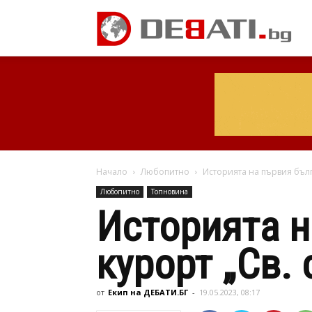
Начало
Любопитно
Историята на първия бълг
Любопитно
Топновина
Историята н
курорт „Св. 
от
Екип на ДЕБАТИ.БГ
-
19.05.2023, 08:17