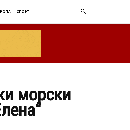
ВРОПА
СПОРТ
ки морски
Елена“