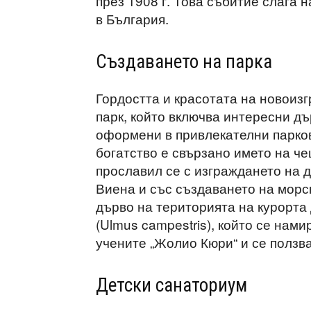
през 1908 г. Това събитие слага 
в България.
Създаването на парка
Гордостта и красотата на новоиз
парк, който включва интересни дъ
оформени в привлекателни парков
богатство е свързано името на ч
прославил се с изграждането на д
Виена и със създаването на морс
дърво на територията на курорта 
(Ulmus campestris), който се нам
учените „Жолио Кюри“ и се ползва
Детски санаториум