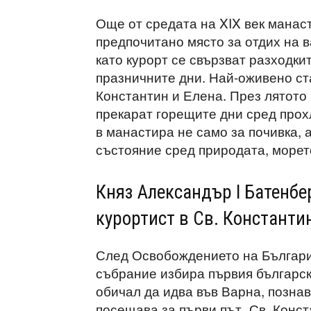
Още от средата на XIX век манаст
предпочитано място за отдих на 
като курорт се свързват разходки
празничните дни. Най-оживено ст
Константин и Елена. През лятото 
прекарат горещите дни сред прох
в манастира не само за почивка, 
състояние сред природата, морет
Княз Александър I Батенбе
курортист в Св. Константи
След Освобождението на Българи
събрание избира първия български
обичал да идва във Варна, познав
посещава за първи път „Св. Конст