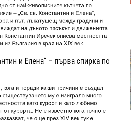
дно от най-живописните кътчета по
ие – „Св. св. Константин и Елена“,
гора и път, лъкатушещ между градини и
е виждат на дъното пясъкът и движенията
ин Константин Иречек описва местността
 из България в края на XIX вeк.
антин и Елена“ – първа спирка по
, кога и поради какви причини е създал
о съществуването му е изиграло много
естността като курорт и като любимо
т от курорта. Не е известно кога точно е
зказват, че още през ХІV век тук е