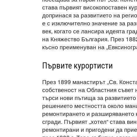
става първият високопоставен ку
допринася за развитието на регио
е с изключително значение за раз
век, когато се лансира идеята гр
на Княжество България. През 1882
късно преименуван на „Евксиногр
Първите курортисти
През 1899 манастирът „Св. Конста
собственост на Областния съвет 
търси нови пътища за развитието 
решението местността около мана
ремонтирането и разширяването 
сгради. Първият „хотел“ става ви
ремонтирани и пригодени да прие