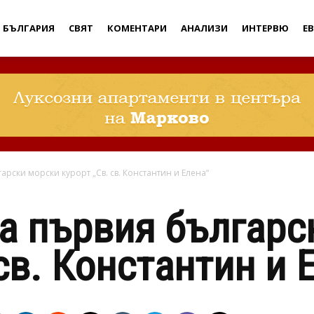
Дебати
БЪЛГАРИЯ
СВЯТ
КОМЕНТАРИ
АНАЛИЗИ
ИНТЕРВЮ
Е
арски морски курорт „Св. св. Константин и Елена“
а първия българс
св. Константин и 