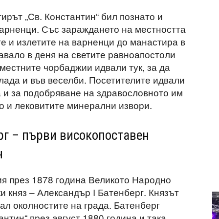
ирът „Св. Константин“ бил познато и
варненци. Със зараждането на местността
те и излетите на варненци до манастира в
авало в деня на светите равноапостоли
местните чорбаджии идвали тук, за да
лада и във веселби. Посетителите идвали
а и за подобряване на здравословното им
о и лековитите минерални извори.
рг – първи високопоставен
н
я през 1878 година Великото Народно
 княз – Александър І Батенберг. Князът
ал околностите на града. Батенберг
антин“ през август 1880 година и така