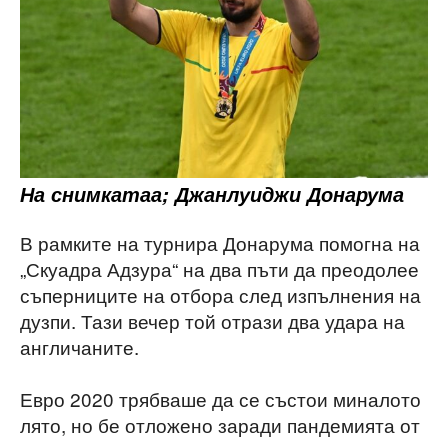
На снимкатаа; Джанлуиджи Донарума
В рамките на турнира Донарума помогна на
„Скуадра Адзура“ на два пъти да преодолее
съперниците на отбора след изпълнения на
дузпи. Тази вечер той отрази два удара на
англичаните.
Евро 2020 трябваше да се състои миналото
лято, но бе отложено заради пандемията от