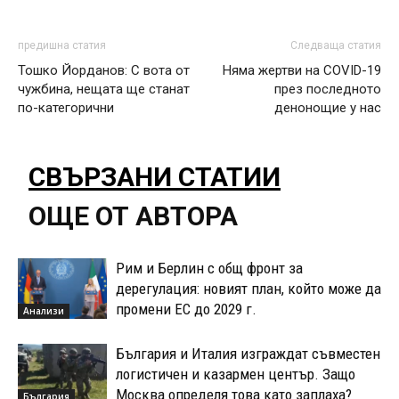
предишна статия
Следваща статия
Тошко Йорданов: С вота от
Няма жертви на COVID-19
чужбина, нещата ще станат
през последното
по-категорични
денонощие у нас
СВЪРЗАНИ СТАТИИ
ОЩЕ ОТ АВТОРА
Рим и Берлин с общ фронт за
дерегулация: новият план, който може да
промени ЕС до 2029 г.
Анализи
България и Италия изграждат съвместен
логистичен и казармен център. Защо
Москва определя това като заплаха?
България