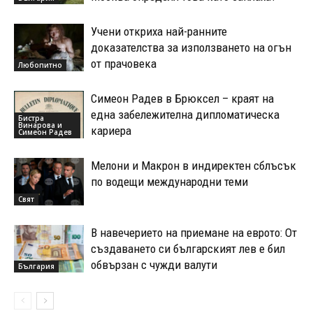
Учени откриха най-ранните
доказателства за използването на огън
от прачовека
Любопитно
Симеон Радев в Брюксел – краят на
една забележителна дипломатическа
Бистра
Винарова и
кариера
Симеон Радев
Мелони и Макрон в индиректен сблъсък
по водещи международни теми
Свят
В навечерието на приемане на еврото: От
създаването си българският лев е бил
обвързан с чужди валути
България