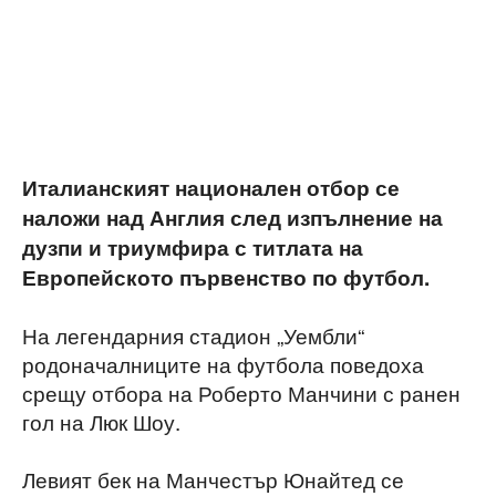
Италианският национален отбор се
наложи над Англия след изпълнение на
дузпи и триумфира с титлата на
Европейското първенство по футбол.
На легендарния стадион „Уембли“
родоначалниците на футбола поведоха
срещу отбора на Роберто Манчини с ранен
гол на Люк Шоу.
Левият бек на Манчестър Юнайтед се