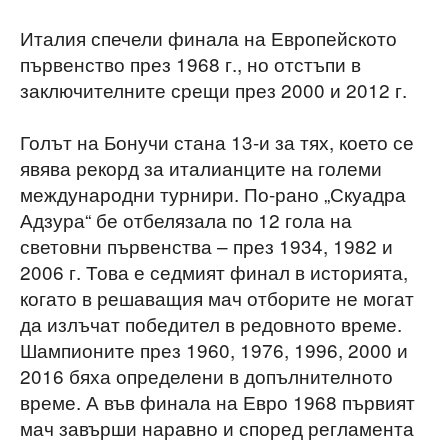
Италия спечели финала на Европейското
първенство през 1968 г., но отстъпи в
заключителните срещи през 2000 и 2012 г.
Голът на Бонучи стана 13-и за тях, което се
явява рекорд за италианците на големи
международни турнири. По-рано „Скуадра
Адзура“ бе отбелязала по 12 гола на
световни първенства – през 1934, 1982 и
2006 г. Това е седмият финал в историята,
когато в решаващия мач отборите не могат
да излъчат победител в редовното време.
Шампионите през 1960, 1976, 1996, 2000 и
2016 бяха определени в допълнителното
време. А във финала на Евро 1968 първият
мач завърши наравно и според регламента