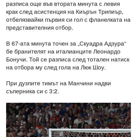
разписа още във втората минута с левия
крак след асистенция на Киърън Трипиър,
отбелязвайки първия си гол с фланелката на
представителния отбор.
В 67-ата минута точен за „Скуадра Адзура“
бе бранителят на италианците Леонардо
Бонучи. Той се разписа след тотален натиск
на отбора му след гола на Люк Шоу.
При дузпите тимът на Манчини надви
съперника си с 3:2.