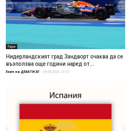
Пари
Нидерландският град Зандворт очаква да се
възползва още години наред от...
Екип на ДЕБАТИ.БГ
-
09.08.2026, 13:15