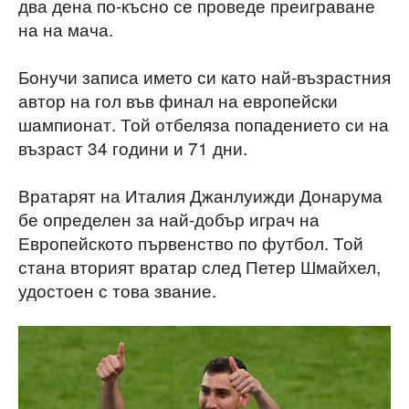
два дена по-късно се проведе преиграване
на на мача.
Бонучи записа името си като най-възрастния
автор на гол във финал на европейски
шампионат. Той отбеляза попадението си на
възраст 34 години и 71 дни.
Вратарят на Италия Джанлуижди Донарума
бе определен за най-добър играч на
Европейското първенство по футбол. Той
стана вторият вратар след Петер Шмайхел,
удостоен с това звание.