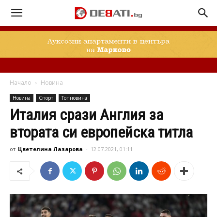
Начало
Новина
Новина
Спорт
Топновина
Италия срази Англия за
втората си европейска титла
от
Цветелина Лазарова
-
12.07.2021, 01:11