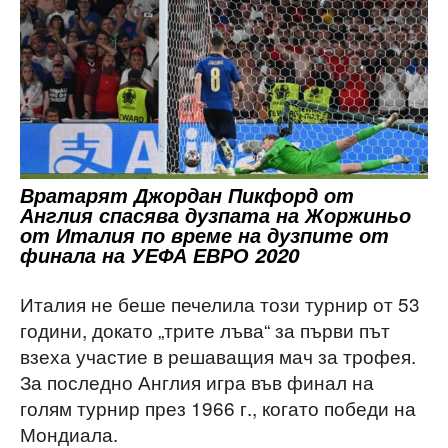
Вратарят Джордан Пикфорд от
Англия спасява дузпата на Жоржиньо
от Италия по време на дузпите от
финала на УЕФА ЕВРО 2020
Италия не беше печелила този турнир от 53
години, докато „трите лъва“ за първи път
взеха участие в решаващия мач за трофея.
За последно Англия игра във финал на
голям турнир през 1966 г., когато победи на
Мондиала.