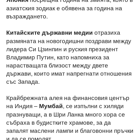
азиатския зодиак е обявена за година на
възраждането.
отразиха
Китайските държавни медии
размяната на новогодишни поздрави между
лидера Си Цзинпин и руския президент
Владимир Путин, като напомниха за
нарастващата близост между двете
държави, които имат напрегнати отношения
със Запада.
Крайбрежната алея на финансовия център
на Индия –
, се изпълни с хиляди
Мумбай
празнуващи, а в Шри Ланка много хора се
събраха в будистките храмове, за да
запалят маслени лампи и благовонни пръчки
и да се помолят.