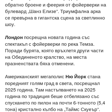
обратно броене и феерия от фойерверки на
булевард „Шанз Елизе“. Триумфална арка
се превърна в гигантска сцена за светлинно
шоу.
посрещна новата година със
Лондон
спектакъл с фойерверки по река Темза.
Поради бурята, която връхлетя други части
на Обединеното кралство, на места
празненствата бяха отменени.
Американският мегаполис
стана
Ню Йорк
поредният голям град в света, посрещнал
2025 година. Там настъпването на 2025
година по традиция беше отбелязано със
спускането по пилон на почти 6-тонното (5,4
тона) кристално кълбо на „Таймс Скуеър“.