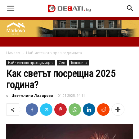
Начало
Най-четеното през седмицата
Най-четеното през седмицата
Свят
Топновина
Как светът посрещна 2025
година?
от
Цветелина Лазарова
-
01.01.2025, 14:11