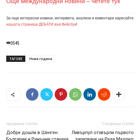
Още международни новини – четете тук
За още интересни новини, интервюта, анализи и коментари харесайте
нашата страница ДЕБАТИ във Фейсбук
!
3545
ТАГОВЕ
Нова година
предишна статия
Следваща статия
Добре дошли в Шенген:
Ливърпул отхвърли първото
България и Румъния станаха
запитване на Реал Мадрид