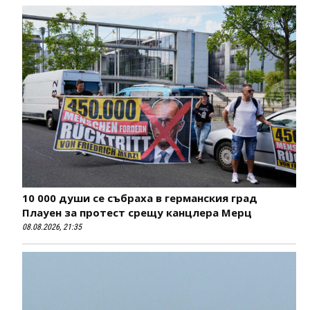
10 000 души се събраха в германския град
Плауен за протест срещу канцлера Мерц
08.08.2026, 21:35