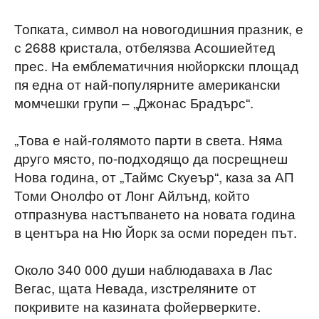
Топката, символ на новогодишния празник, е
с 2688 кристала, отбелязва Асошиейтед
прес. На емблематичния нюйоркски площад
пя една от най-популярните американски
момчешки групи – „Джонас Брадърс“.
„Това е най-голямото парти в света. Няма
друго място, по-подходящо да посрещнеш
Нова година, от „Таймс Скуеър“, каза за АП
Томи Онолфо от Лонг Айлънд, който
отпразнува настъпването на новата година
в центъра на Ню Йорк за осми пореден път.
Около 340 000 души наблюдаваха в Лас
Вегас, щата Невада, изстреляните от
покривите на казината фойерверките.