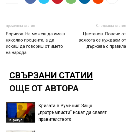
предишна статия
Следваща статия
Борисов: Не можеш да имаш
Цветанов: Повече от
няколко процента, а да
всякога се нуждаем от
искаш да говориш от името
държава с правила
на народа
СВЪРЗАНИ СТАТИИ
ОЩЕ ОТ АВТОРА
Кризата в Румъния: Защо
„протръмписти“ искат да свалят
правителството
На фокус