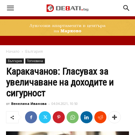
Начало
България
България
Топновина
Каракачанов: Гласувах за
увеличаване на доходите и
сигурност
от
Венелина Иванова
-
04.04.2021, 10:50