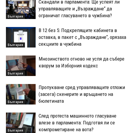
Скандали в парламента: Ще успеят ли
управляващите и „Възраждане“ да
ограничат гласуването в чужбина?
България
В 12 без 5: Подкрепящите кабинета в
оставка, в пакет с „Възраждане“, орязаха
секциите в чужбина
България
Мнозинството отново не успя да събере
кворум за Изборния кодекс
България
Пропукване сред управляващите отложи
(засега) скенерите и връщането на
бюлетината
България
След протеста машинното гласуване
влезе в парламента: Подготвя ли се
компрометиране на вота?
България