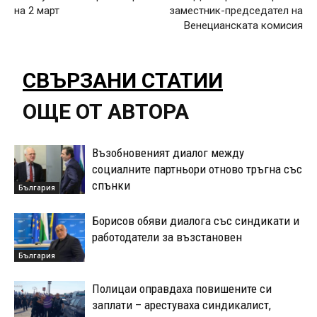
на 2 март
заместник-председател на
Венецианската комисия
СВЪРЗАНИ СТАТИИ
ОЩЕ ОТ АВТОРА
Възобновеният диалог между
социалните партньори отново тръгна със
спънки
България
Борисов обяви диалога със синдикати и
работодатели за възстановен
България
Полицаи оправдаха повишените си
заплати – арестуваха синдикалист,