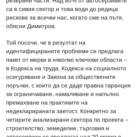
резервни части. Над 80% от автосерзивите
са в сивия сектор и това води до редица
рискове за всички нас, когато сме на пътя,
обясни Димитров.
Той посочи, че в резултат на
идентифицираните проблеми се предлага
пакет от мерки в няколко ключови области –
в Кодекса на труда, Кодекса на социалното
осигуряване и Закона за обществените
поръчки, с които да се даде правна гаранция
за ограничаване, намаляване и напълно
премахване на практиките на
недекларираната заетост. Конкретно за
четирите анализирани сектора по проекта –
строителство, земеделие, търговия и
автосервизи се предлагат над 20 мерки в