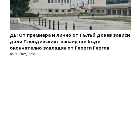
ДБ: От премиера и лично от Гълъб Донев зависи
дали Пловдивският панаир ще бъде
окончателно завладян от Георги Гергов
05.08.2026, 17:20