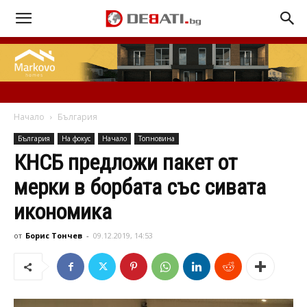
Начало
България
България
На фокус
Начало
Топновина
КНСБ предложи пакет от
мерки в борбата със сивата
икономика
от
Борис Тончев
-
09.12.2019, 14:53