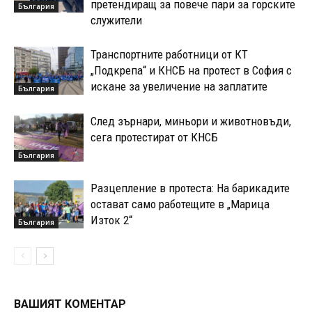
претендиращ за повече пари за горските
България
служители
Транспортните работници от КТ
„Подкрепа“ и КНСБ на протест в София с
искане за увеличение на заплатите
България
След зърнари, миньори и животновъди,
сега протестират от КНСБ
България
Разцепление в протеста: На барикадите
остават само работещите в „Марица
Изток 2“
България
ВАШИЯТ КОМЕНТАР