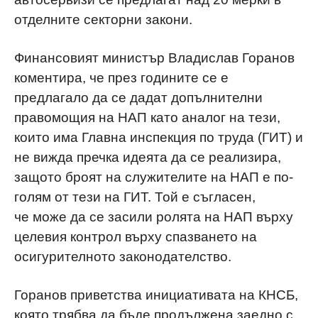
отделните секторни закони.
Финансовият министър Владислав Горанов
коментира, че през годините
се е
предлагало да се дадат допълнителни
правомощия на НАП като аналог на тези,
които има Главна инспекция по труда (ГИТ) и
не вижда п
речка идеята да се реализира,
защото броят на служителите на НАП е по-
голям от тези на ГИТ. Той е съгласен,
че
може да се засили ролята на НАП върху
целевия контрол върху спазването на
осигурителното законодателство.
Горанов приветства инициативата на КНСБ,
която трябва да бъде продължена заедно с