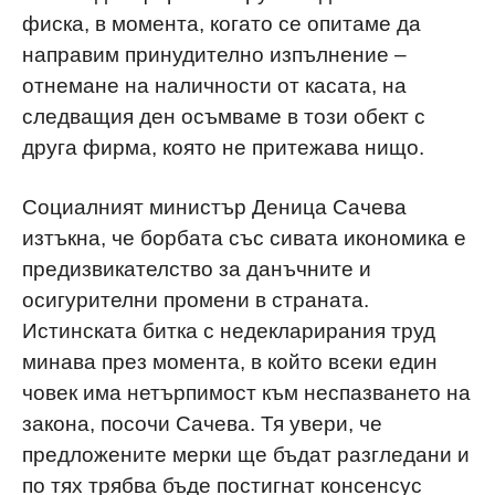
фиска, в момента, когато се опитаме да
направим принудително изпълнение –
отнемане на наличности от касата, на
следващия ден осъмваме в този обект с
друга фирма, която не притежава нищо.
Социалният министър Деница Сачева
изтъкна, че
борбата със сивата икономика е
предизвикателство за данъчните и
осигурителни промени в страната
.
Истинската битка с недекларирания труд
минава през момента, в който всеки един
човек има нетърпимост към неспазването на
закона, посочи Сачева. Тя увери, че
предложените мерки ще бъдат разгледани и
по тях трябва бъде постигнат консенсус