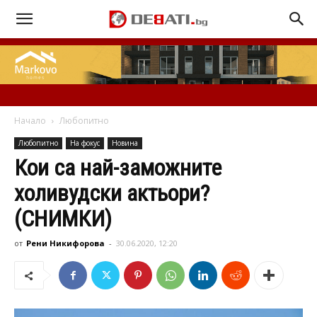
Начало
Любопитно
Любопитно
На фокус
Новина
Кои са най-заможните
холивудски актьори?
(СНИМКИ)
от
Рени Никифорова
-
30.06.2020, 12:20