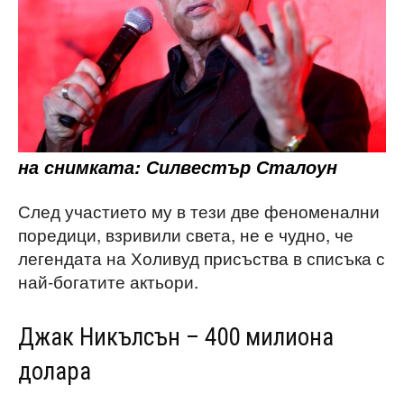
на снимката: Силвестър Сталоун
След участието му в тези две феноменални
поредици, взривили света, не е чудно, че
легендата на Холивуд присъства в списъка с
най-богатите актьори.
Джак Никълсън – 400 милиона
долара