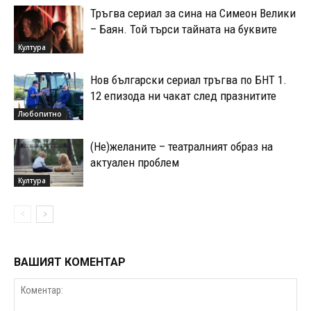
Тръгва сериал за сина на Симеон Велики
– Баян. Той търси тайната на буквите
Култура
Нов български сериал тръгва по БНТ 1.
12 епизода ни чакат след празнитите
Любопитно
(Не)желаните – театралният образ на
актуален проблем
Култура
ВАШИЯТ КОМЕНТАР