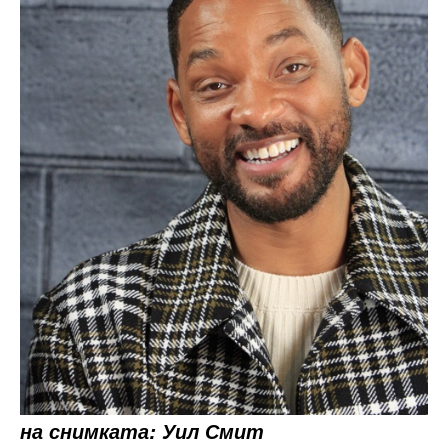
на снимката: Уил Смит