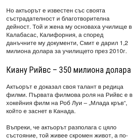
Но актьорът е известен със своята
състрадателност и благотворителна
дейност. Той и жена му основаха училище в
Калабасас, Калифорния, а според
данъчните му документи, Смит е дарил 1,2
милиона долара за училището през 2010г.
Киану Рийвс – 350 милиона долара
Актьорът е доказал своя талант в редица
филми. Първата филмова роля на Рийвс е в
хокейния филм на Роб Луи – „Млада кръв“,
който е заснет в Канада.
Въпреки, че актьорът разполага с цяло
състояние, той живее скромен живот, а по-