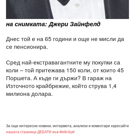
на снимката: Джери Зайнфелд
Днес той е на 65 години и още не мисли да
се пенсионира.
Сред най-екстравагантните му покупки са
коли – той притежава 150 коли, от които 45
Поршета. А къде ги държи? В гараж на
Източното крайбрежие, който струва 1,4
милиона долара.
За още интересни новини, интервюта, анализи и коментари харесайте
нашата страница ДЕБАТИ във Фейсбук
!