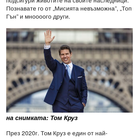
Познавате го от „Мисията невъзможна”, „Топ
Гън” и мноооого други.
на снимката: Том Круз
През 2020г. Том Круз е един от най-