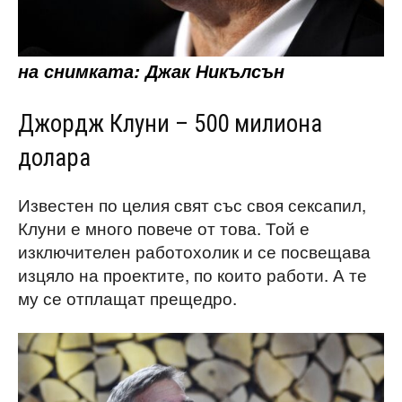
на снимката: Джак Никълсън
Джордж Клуни – 500 милиона
долара
Известен по целия свят със своя сексапил,
Клуни е много повече от това. Той е
изключителен работохолик и се посвещава
изцяло на проектите, по които работи. А те
му се отплащат прещедро.