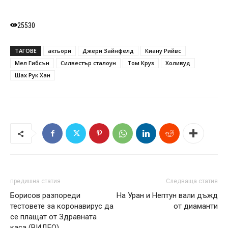
25530
ТАГОВЕ
актьори
Джери Зайнфелд
Киану Рийвс
Мел Гибсън
Силвестър сталоун
Том Круз
Холивуд
Шах Рук Хан
предишна статия
Следваща статия
Борисов разпореди
На Уран и Нептун вали дъжд
тестовете за коронавирус да
от диаманти
се плащат от Здравната
каса (ВИДЕО)