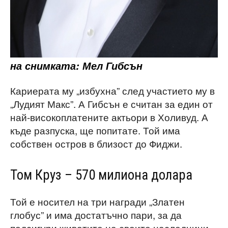
на снимката: Мел Гибсън
Кариерата му „избухна” след участието му в
„Лудият Макс”. А Гибсън е считан за един от
най-високоплатените актьори в Холивуд. А
къде разпуска, ще попитате. Той има
собствен остров в близост до Фиджи.
Том Круз – 570 милиона долара
Той е носител на три награди „Златен
глобус” и има достатъчно пари, за да
подсигури животите на своите наследници.