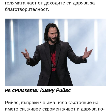
голямата част от доходите си дарява за
благотворителност.
на снимката: Киану Рийвс
Рийвс, въпреки че има цяло състояние на
името си, живее скромен живот и дарява по-