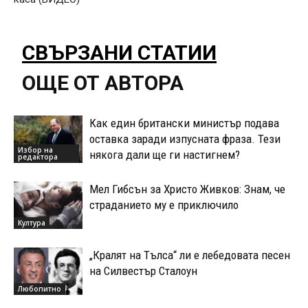
СВЪРЗАНИ СТАТИИ
ОЩЕ ОТ АВТОРА
Как един британски министър подава
оставка заради изпусната фраза. Тези
Избор на
някога дали ще ги настигнем?
редактора
Мел Гибсън за Христо Живков: Знам, че
страданието му е приключило
Култура
„Кралят на Тълса“ ли е лебедовата песен
на Силвестър Сталоун
Любопитно