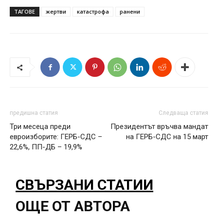
ТАГОВЕ
жертви
катастрофа
ранени
предишна статия
Следваща статия
Три месеца преди
Президентът връчва мандат
евроизборите: ГЕРБ-СДС –
на ГЕРБ-СДС на 15 март
22,6%, ПП-ДБ – 19,9%
СВЪРЗАНИ СТАТИИ
ОЩЕ ОТ АВТОРА