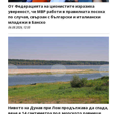
От Федерацията на ционистите изразиха
увереност, че МВР работи в правилната посока
по случая, свързан с български и италиански
младежи в Банско
06.08.2026, 12:55
Нивото на Дунав при Лом продължава да спада,
вече е 14 сантиметра под морското равнище