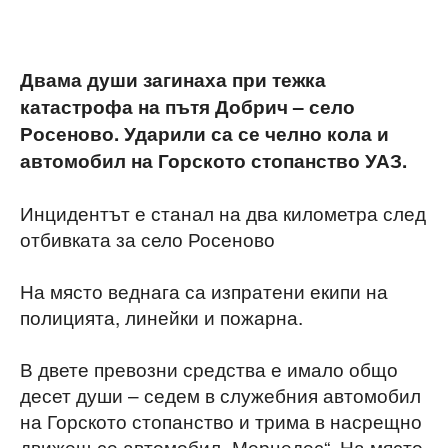
Двама души загинаха при тежка
катастрофа на пътя Добрич – село
Росеново. Ударили са се челно кола и
автомобил на Горското стопанство УАЗ.
Инцидентът е станал на два километра след
отбивката за село Росеново
На място веднага са изпратени екипи на
полицията, линейки и пожарна.
В двете превозни средства е имало общо
десет души – седем в служебния автомобил
на Горското стопанство и трима в насрещно
движещ се автомобил „Мерцедес“. На място