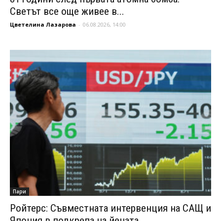
Светът все още живее в...
Цветелина Лазарова
-
06.08.2026, 14:00
Пари
Ройтерс: Съвместната интервенция на САЩ и
Япония в подкрепа на йената...