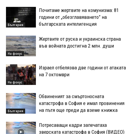
Почитаме жертвите на комунизма: 81
години от „обезглавяването” на
българската интелигенция
България
Жертвите от руска и украинска страна
във войната достигна 2 млн. души
На фокус
Израел отбелязва две години от атаката
на 7 октомври
На фокус
Обвиненият за смъртоносната
катастрофа в София е имал провинения
на пътя още преди да вземе книжка
България
Потресаващи кадри запечатаха
зверската катастрофа в София (ВИДЕО)