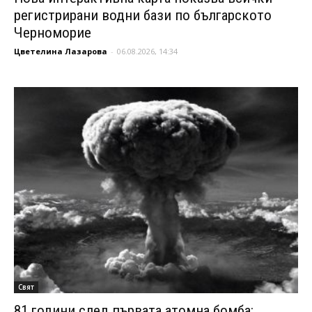
регистрирани водни бази по българското
Черноморие
Цветелина Лазарова
-
06.08.2026, 14:34
Свят
81 години след първата атомна бомба: