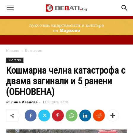
Начало
България
България
Кошмарна челна катастрофа с
двама загинали и 5 ранени
(ОБНОВЕНА)
от
Лина Иванова
-
13.03.2024, 17:18