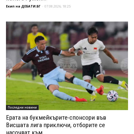
Екип на ДЕБАТИ.БГ
-
07.08.2026, 18:25
Последни новини
Ерата на букмейкърите-спонсори във
Висшата лига приключи, отборите се
насочват към...