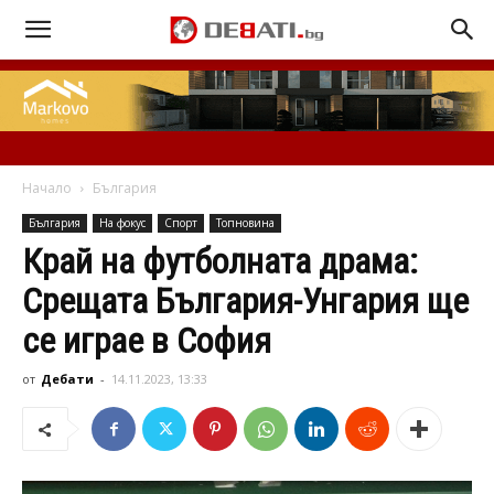
Начало
България
България
На фокус
Спорт
Топновина
Край на футболната драма:
Срещата България-Унгария ще
се играе в София
от
Дебати
-
14.11.2023, 13:33