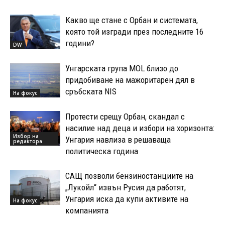
Какво ще стане с Орбан и системата,
която той изгради през последните 16
години?
DW
Унгарската група MOL близо до
придобиване на мажоритарен дял в
сръбската NIS
На фокус
Протести срещу Орбан, скандал с
насилие над деца и избори на хоризонта:
Избор на
Унгария навлиза в решаваща
редактора
политическа година
САЩ позволи бензиностанциите на
„Лукойл“ извън Русия да работят,
Унгария иска да купи активите на
На фокус
компанията