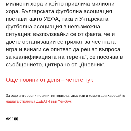
милиони хора и който привлича милиони
хора. Българската футболна асоциация
постави както УЕФА, така и Унгарската
футболна асоциация в невъзможна
ситуация: възползвайки се от факта, че и
двете организации се грижат за честната
игра и винаги се опитват да решат въпроса
за квалификацията на терена“, се посочва в
съобщението, цитирано от „Дневник“.
Още новини от деня – четете тук
За още интересни новини, интервюта, анализи и коментари харесайте
нашата страница ДЕБАТИ във Фейсбук
!
1100