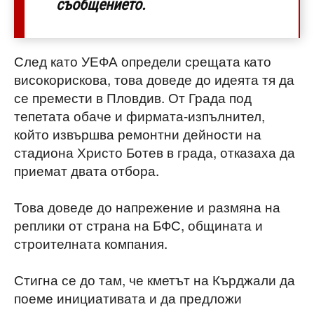
съобщението.
След като УЕФА определи срещата като
високорискова, това доведе до идеята тя да
се премести в Пловдив. От Града под
тепетата обаче и фирмата-изпълнител,
който извършва ремонтни дейности на
стадиона Христо Ботев в града, отказаха да
приемат двата отбора.
Това доведе до напрежение и размяна на
реплики от страна на БФС, общината и
строителната компания.
Стигна се до там, че кметът на Кърджали да
поеме инициативата и да предложи