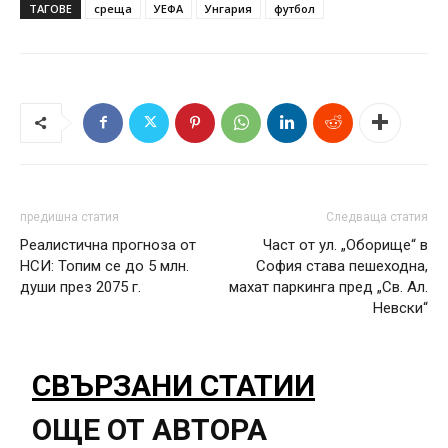
ТАГОВЕ
среща
УЕФА
Унгария
футбол
предишна статия
Следваща статия
Реалистична прогноза от
Част от ул. „Оборище“ в
НСИ: Топим се до 5 млн.
София става пешеходна,
души през 2075 г.
махат паркинга пред „Св. Ал.
Невски“
СВЪРЗАНИ СТАТИИ
ОЩЕ ОТ АВТОРА