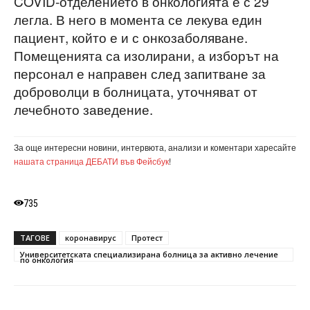
COVID-отделението в онкологията е с 29
легла. В него в момента се лекува един
пациент, който е и с онкозаболяване.
Помещенията са изолирани, а изборът на
персонал е направен след запитване за
доброволци в болницата, уточняват от
лечебното заведение.
За още интересни новини, интервюта, анализи и коментари харесайте
нашата страница ДЕБАТИ във Фейсбук
!
735
ТАГОВЕ
коронавирус
Протест
Университетската специализирана болница за активно лечение
по онкология