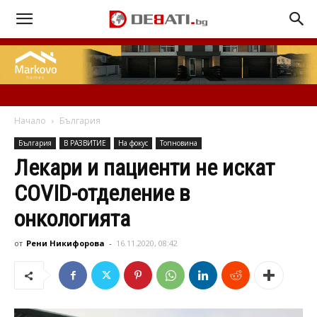
Начало
България
България
В РАЗВИТИЕ
На фокус
Топновина
Лекари и пациенти не искат
COVID-отделение в
онкологията
от
Рени Никифорова
-
16.11.2020, 08:42