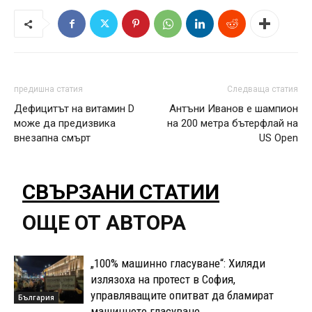
предишна статия
Следваща статия
Дефицитът на витамин D
Антъни Иванов e шампион
може да предизвика
на 200 метра бътерфлай на
внезапна смърт
US Open
СВЪРЗАНИ СТАТИИ
ОЩЕ ОТ АВТОРА
„100% машинно гласуване“: Хиляди
излязоха на протест в София,
управляващите опитват да бламират
България
машинното гласуване