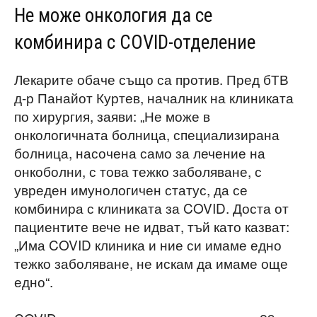
Не може онкология да се
комбинира с COVID-отделение
Лекарите обаче също са против. Пред бТВ
д-р Панайот Куртев, началник на клиниката
по хирургия, заяви: „Не може в
онкологичната болница, специализирана
болница, насочена само за лечение на
онкоболни, с това тежко заболяване, с
увреден имунологичен статус, да се
комбинира с клиниката за COVID. Доста от
пациентите вече не идват, тъй като казват:
„Има COVID клиника и ние си имаме едно
тежко заболяване, не искам да имаме още
едно“.