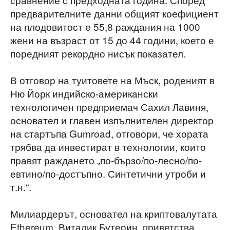
предварителните данни общият коефициент
на плодовитост е 55,8 раждания на 1000
жени на възраст от 15 до 44 години, което е
поредният рекордно нисък показател.
В отговор на туитовете на Мъск, роденият в
Ню Йорк индийско-американски
технологичен предприемач Сахил Лавиня,
основател и главен изпълнителен директор
на стартъпа Gumroad, отговори, че хората
трябва да инвестират в технологии, които
правят раждането „по-бързо/по-лесно/по-
евтино/по-достъпно. Синтетични утроби и
т.н.“.
Милиардерът, основател на криптовалутата
Ethereum, Виталик Бутерин, приветства