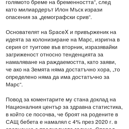
голямото бреме на бременността“, след
като милиардерът Илон Мъск изрази
опасения за „демографски срив“.
Основателят на SpaceX и привърженик на
идеята за колонизиране на Марс, изригна в
серия от туитове във вторник, изразявайки
загриженост относно тенденцията за
намаляване на раждаемостта, като заяви,
че ако на Земята няма достатъчно хора, „то
определено няма да има достатъчно за
Марс“.
Повод за коментарите му стана доклад на
Националния център за здравна статистика,
в който се посочва, че броят на родените в
САЩ бебета е намалял с 4% през 2020 г. в
сравнение с предходната година. Според