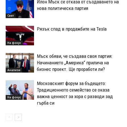
Илон Мъск се отказа от създаването на
нова политическа партия
Свят
Рязък спад в продажбите на Tesla
На фокус
Мъск обяви, че създава своя партия:
Начинанието „Америка“ прилича на
бизнес проект. Ще проработи ли?
Анализи
Московският форум за бъдещето:
Традиционното семейство се оказа
важна ценност за хора с разводи зад
На фокус
гърба си