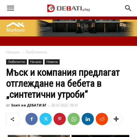
Начало
Любопитно
Любопитно
Начало
Новина
Мъск и компания предлагат
отглеждане на бебета в
„синтетични утроби“
от
Екип на ДЕБАТИ.БГ
-
20.01.2022, 18:41