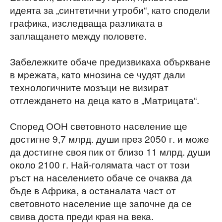
идеята за „синтетични утроби“, като сподели
графика, изследваща разликата в
заплащането между половете.
Забележките обаче предизвикаха объркване
в мрежата, като мнозина се чудят дали
технологичните мозъци не визират
отглеждането на деца като в „Матрицата“.
Според ООН световното население ще
достигне 9,7 млрд. души през 2050 г. и може
да достигне своя пик от близо 11 млрд. души
около 2100 г. Най-голямата част от този
ръст на населението обаче се очаква да
бъде в Африка, а останалата част от
световното население ще започне да се
свива доста преди края на века.