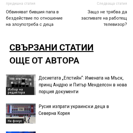
предишна статия
Следваща статия
Обвиняват бившия папа в
Защо не трябва да
бездействие по отношение
заспивате на работещ
на злоупотреба с деца
телевизор?
СВЪРЗАНИ СТАТИИ
ОЩЕ ОТ АВТОРА
Досиетата „Епстийн“: Имената на Мъск,
принц Андрю и Питър Менделсон в нова
Избор на
порция документи
редактора
Русия изпрати украински деца в
Северна Корея
На фокус