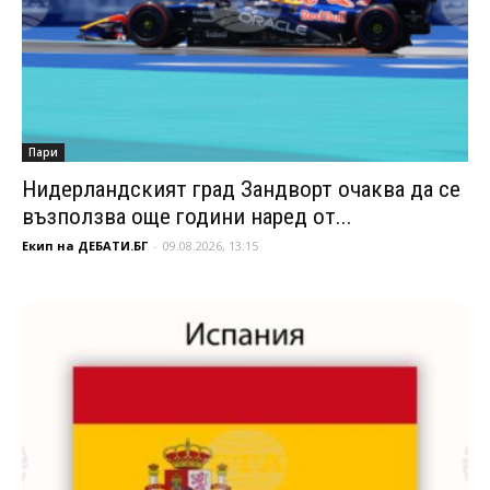
Пари
Нидерландският град Зандворт очаква да се
възползва още години наред от...
Екип на ДЕБАТИ.БГ
-
09.08.2026, 13:15