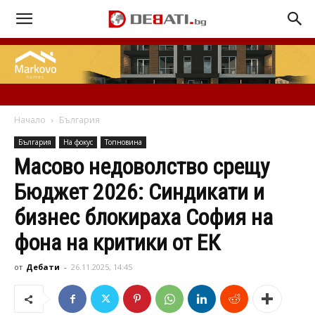
Начало
България
България
На фокус
Топновина
Масово недоволство срещу
Бюджет 2026: Синдикати и
бизнес блокираха София на
фона на критики от ЕК
от
Дебати
-
26.11.2025, 14:45