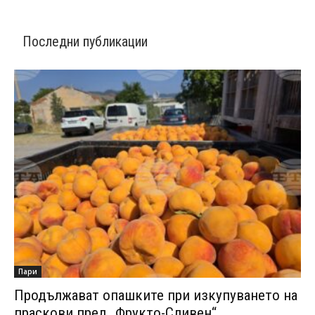
Последни публикации
Пари
Продължават опашките при изкупуването на
праскови пред „Фрукто-Сливен“