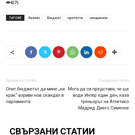
4075
ТАГОВЕ
бизнес
бюджет
протести
синдикати
предишна статия
Следваща статия
Опит бюджетът да мине „на
Мога да си представя, че ще
крак“ взриви нов скандал в
водя Интер един ден, каза
парламента
треньорът на Атлетико
Мадрид Диего Симеоне
СВЪРЗАНИ СТАТИИ