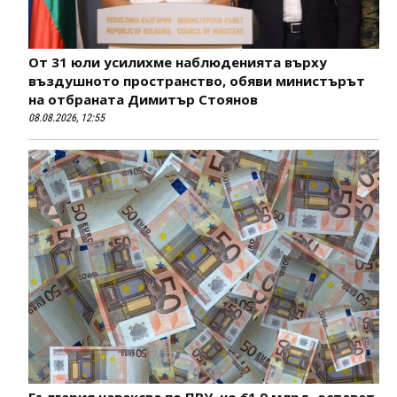
От 31 юли усилихме наблюденията върху
въздушното пространство, обяви министърът
на отбраната Димитър Стоянов
08.08.2026, 12:55
България наваксва по ПВУ, но €1,9 млрд. остават