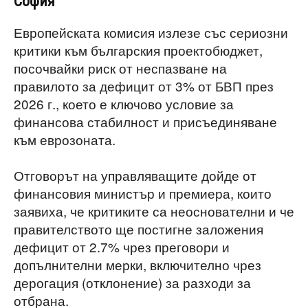
София
Европейската комисия излезе със сериозни
критики към българския проектобюджет,
посочвайки риск от неспазване на
правилото за дефицит от 3% от БВП през
2026 г., което е ключово условие за
финансова стабилност и присъединяване
към еврозоната.
Отговорът на управляващите дойде от
финансовия министър и премиера, които
заявиха, че критиките са неоснователни и че
правителството ще постигне заложения
дефицит от 2.7% чрез преговори и
допълнителни мерки, включително чрез
дерогация (отклонение) за разходи за
отбрана.