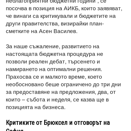
неблагоприятни бюджетни години“, се
посочва в позиция на АИКБ, които заявяват,
че винаги са критикували и бюджетите на
други правителства, визирайки план-
сметките на Асен Василев.
За наше съжаление, развитието на
настоящата бюджетна процедура не
позволи реален дебат, търсенето и
намирането на оптимални решения.
Прахосва се и малкото време, което
необосновано беше ограничено до три дни
за предоставяне на предложения, два, от
които – събота и неделя, се казва ще в
позицията на бизнеса.
Критиките от Брюксел и отговорът на