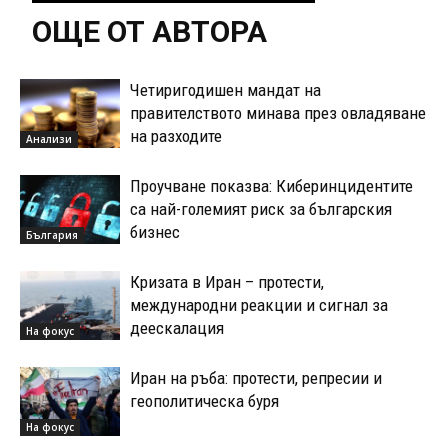
ОЩЕ ОТ АВТОРА
Четиригодишен мандат на
правителството минава през овладяване
на разходите
Анализи
Проучване показва: Киберинцидентите
са най-големият риск за българския
бизнес
България
Кризата в Иран – протести,
международни реакции и сигнал за
деескалация
На фокус
Иран на ръба: протести, репресии и
геополитическа буря
На фокус