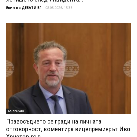
Екип на ДЕБАТИ.БГ
-
08.08.2026, 15:35
България
Правосъдието се гради на личната
отговорност, коментира вицепремиерът Иво
Христов във...