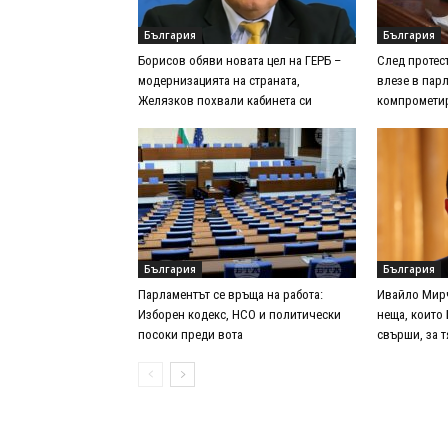
България
България
Борисов обяви новата цел на ГЕРБ –
След протес
модернизацията на страната,
влезе в парл
Желязков похвали кабинета си
компрометир
България
България
Парламентът се връща на работа:
Ивайло Мирч
Изборен кодекс, НСО и политически
неща, които
посоки преди вота
свърши, за 