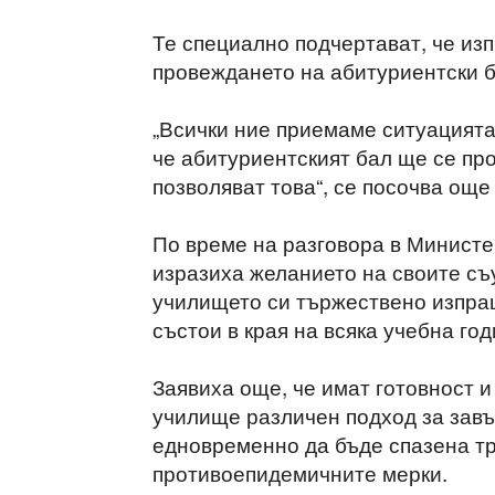
Те специално подчертават, че изп
провеждането на абитуриентски б
„Всички ние приемаме ситуацията
че абитуриентският бал ще се про
позволяват това“, се посочва още
По време на разговора в Министе
изразиха желанието на своите съ
училището си тържествено изпращ
състои в края на всяка учебна год
Заявиха още, че имат готовност 
училище различен подход за завъ
едновременно да бъде спазена т
противоепидемичните мерки.