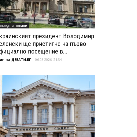
оследни новини
краинският президент Володимир
еленски ще пристигне на първо
фициално посещение в...
ип на ДЕБАТИ.БГ
-
06.08.2026, 21:34