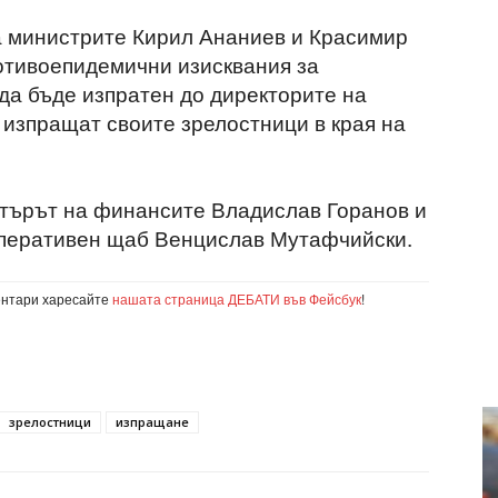
 министрите Кирил Ананиев и Красимир
ротивоепидемични изисквания за
да бъде изпратен до директорите на
 изпращат своите зрелостници в края на
търът на финансите Владислав Горанов и
перативен щаб Венцислав Мутафчийски.
ентари харесайте
нашата страница ДЕБАТИ във Фейсбук
!
зрелостници
изпращане