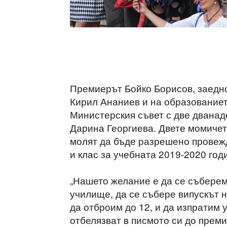
Премиерът Бойко Борисов, заедн
Кирил Ананиев и на образование
Министерския съвет с две дванад
Дарина Георгиева. Двете момичета
молят да бъде разрешено провежд
и клас за учебната 2019-2020 год
„Нашето желание е да се съберем
училище, да се събере випускът 
да отброим до 12, и да изпратим 
отбелязват в писмото си до прем