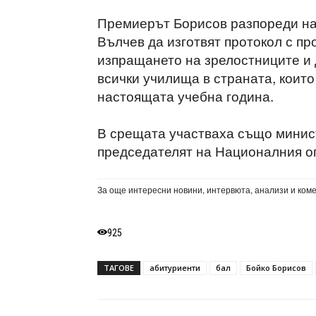
Премиерът Борисов разпореди на
Вълчев да изготвят протокол с п
изпращането на зрелостниците и 
всички училища в страната, които
настоящата учебна година.
В срещата участваха също минис
председателят на Националния о
За още интересни новини, интервюта, анализи и ком
925
ТАГОВЕ
абитуриенти
бал
Бойко Борисов