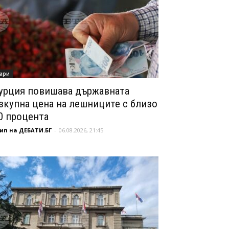
ари
урция повишава държавната
зкупна цена на лешниците с близо
0 процента
ип на ДЕБАТИ.БГ
-
06.08.2026, 21:45