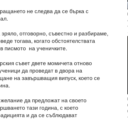
ращането не следва да се бърка с
ал.
 зряло, отговорно, съвестно и разбираме,
веде тогава, когато обстоятелствата
 в писмото на ученичките.
рския съвет двете момичета отново
ученици да проведат в двора на
ане на завършващия випуск, което се
ина.
и желание да предложат на своето
ршването тази година, с което
радицията и да се съблюдават