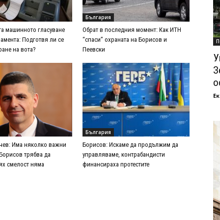
България
та машинното гласуване
Обрат в последния момент: Как ИТН
амента: Подготвя ли се
“спаси” охраната на Борисов и
П
ане на вота?
Пеевски
У
З
о
Ек
България
ев: Има няколко важни
Борисов: Искаме да продължим да
 Борисов трябва да
управляваме, контрабандисти
тях смелост няма
финансираха протестите