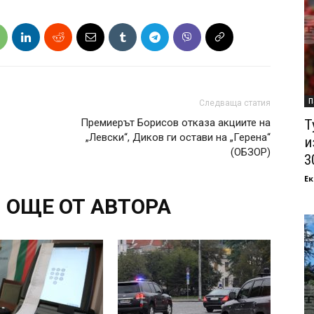
П
Следваща статия
Премиерът Борисов отказа акциите на
Т
„Левски“, Диков ги остави на „Герена“
и
(ОБЗОР)
3
Ек
ОЩЕ ОТ АВТОРА