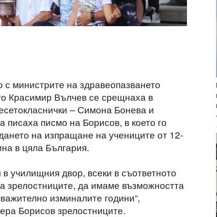
о с министрите на здравеопазването
то Красимир Вълчев се срещнаха в
есетокласнички – Симона Бонева и
 писаха писмо на Борисов, в което го
ането на изпращане на учениците от 12-
ина в цяла България.
 в училищния двор, всеки в съответното
на зрелостниците, да имаме възможността
уважително изминалите години“,
иера Борисов зрелостниците.