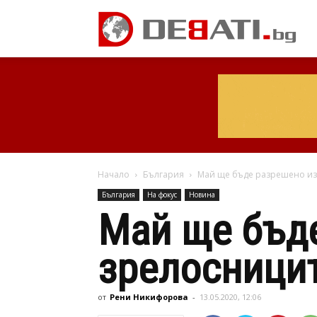
Начало
България
Май ще бъде разрешено из
България
На фокус
Новина
Май ще бъд
зрелосници
от
Рени Никифорова
-
13.05.2020, 12:06