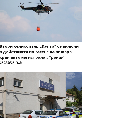
Втори хеликоптер „Кугър“ се включи
в действията по гасене на пожара
край автомагистрала „Тракия“
06.08.2026, 18:24