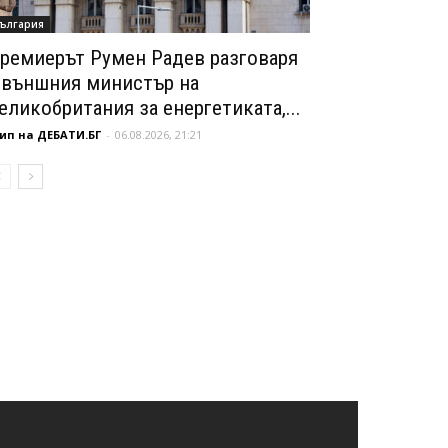
ългария
ремиерът Румен Радев разговаря
 външния министър на
еликобритания за енергетиката,...
ип на ДЕБАТИ.БГ
-
06.08.2026, 21:21