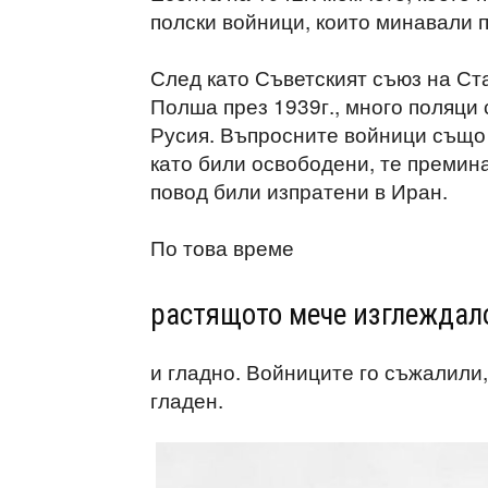
полски войници, които минавали п
След като Съветският съюз на Ст
Полша през 1939г., много поляци 
Русия. Въпросните войници също 
като били освободени, те премина
повод били изпратени в Иран.
По това време
растящото мече изглеждал
и гладно. Войниците го съжалили,
гладен.