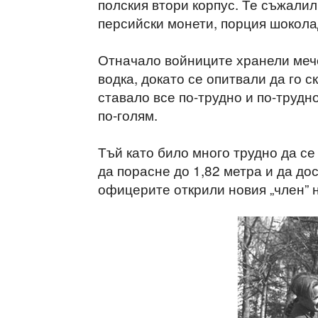
полския втори корпус. Те съжалил
персийски монети, порция шокола
Отначало войниците хранели мече
водка, докато се опитвали да го 
ставало все по-трудно и по-трудно
по-голям.
Тъй като било много трудно да се
да порасне до 1,82 метра и да дос
офицерите открили новия „член” н