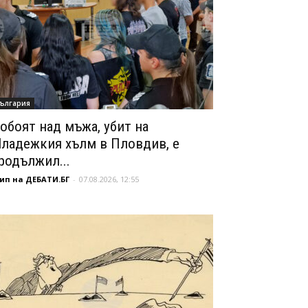
ългария
обоят над мъжа, убит на
ладежкия хълм в Пловдив, е
родължил...
ип на ДЕБАТИ.БГ
-
07.08.2026, 12:55