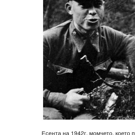
Есента на 1942г. момчето, което 