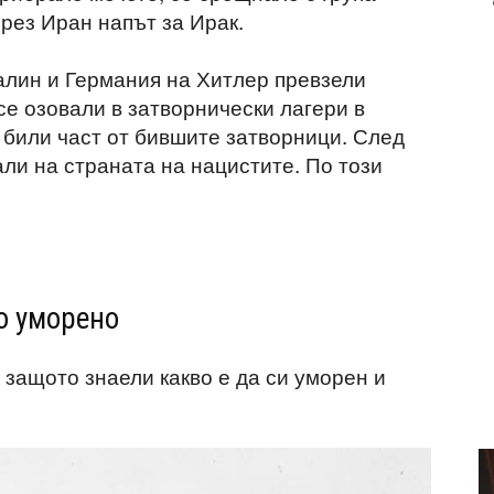
рез Иран напът за Ирак.
алин и Германия на Хитлер превзели
се озовали в затворнически лагери в
били част от бившите затворници. След
ли на страната на нацистите. По този
о уморено
 защото знаели какво е да си уморен и