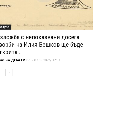
ултура
зложба с непоказвани досега
ворби на Илия Бешков ще бъде
ткрита...
ип на ДЕБАТИ.БГ
-
07.08.2026, 12:31