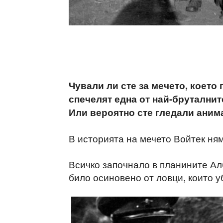
Чували ли сте за мечето, което
спечелят една от най-бруталнит
Или вероятно сте гледали аним
В историята на мечето Войтек ня
Всичко започнало в планините Ал
било осиновено от ловци, които у