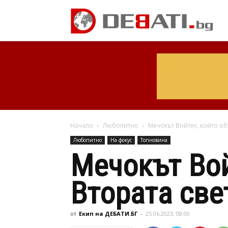
Начало
Любопитно
Мечокът Войтек, който об
Любопитно
На фокус
Топновина
Мечокът Вой
Втората све
от
Екип на ДЕБАТИ.БГ
-
25.06.2023, 08:00