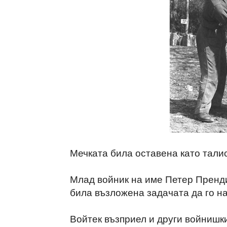
Мечката била оставена като тали
Млад войник на име Петер Пренди
била възложена задачата да го на
Войтек възприел и други войнишки