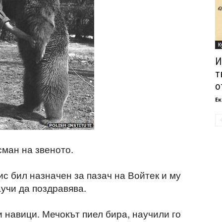
К
И
т
о
Ек
сман на звеното.
с бил назначен за пазач на Войтек и му
учи да поздравява.
 навици. Мечокът пиел бира, научили го