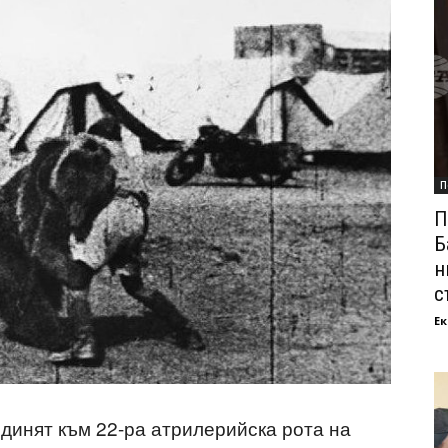
П
П
Б
н
с
Ек
динят към 22-ра атрилерийска рота на