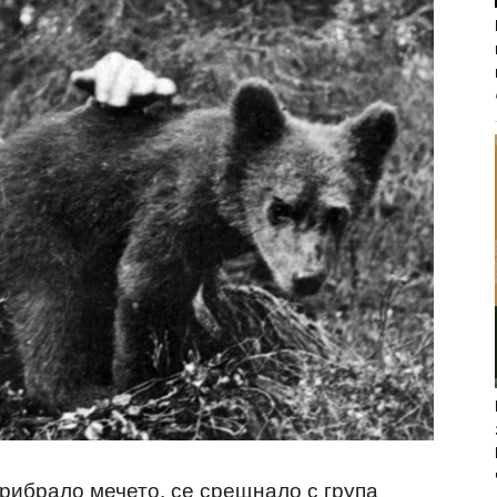
прибрало мечето, се срещнало с група