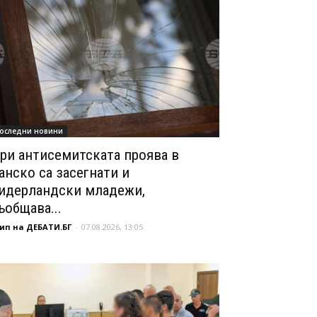
оследни новини
ри антисемитската проява в
анско са засегнати и
идерландски младежи,
ъобщава...
ип на ДЕБАТИ.БГ
-
07.08.2026, 13:05