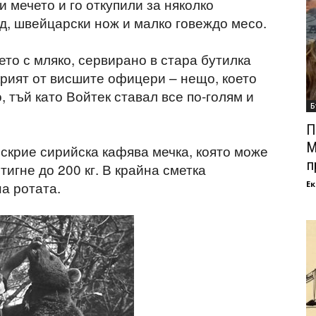
и мечето и го откупили за няколко
д, швейцарски нож и малко говеждо месо.
то с мляко, сервирано в стара бутилка
скрият от висшите офицери – нещо, което
, тъй като Войтек ставал все по-голям и
Б
П
М
 скрие сирийска кафява мечка, която може
п
тигне до 200 кг. В крайна сметка
а ротата.
Ек