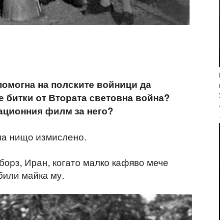
 помогна на полските войници да
е битки от Втората световна война?
ационния филм за него?
ма нищо измислено.
борз, Иран, когато малко кафяво мече
били майка му.