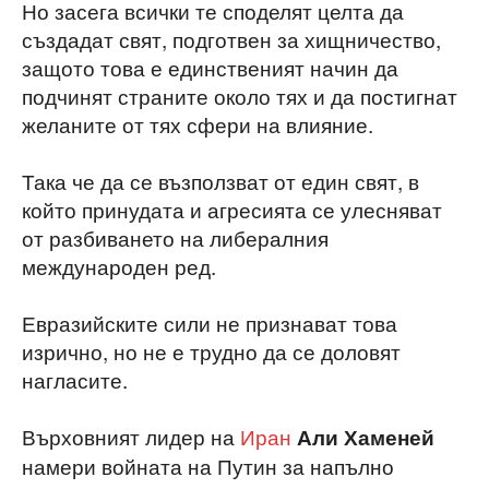
Но засега всички те споделят целта да
създадат свят, подготвен за хищничество,
защото това е единственият начин да
подчинят страните около тях и да постигнат
желаните от тях сфери на влияние.
Така че да се възползват от един свят, в
който принудата и агресията се улесняват
от разбиването на либералния
международен ред.
Евразийските сили не признават това
изрично, но не е трудно да се доловят
нагласите.
Върховният лидер на
Иран
Али Хаменей
намери войната на Путин за напълно