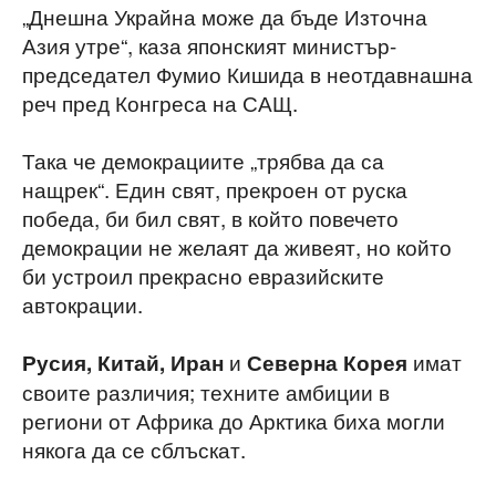
„Днешна Украйна може да бъде Източна
Азия утре“, каза японският министър-
председател Фумио Кишида в неотдавнашна
реч пред Конгреса на САЩ.
Така че демокрациите „трябва да са
нащрек“. Един свят, прекроен от руска
победа, би бил свят, в който повечето
демокрации не желаят да живеят, но който
би устроил прекрасно евразийските
автокрации.
и
имат
Русия, Китай, Иран
Северна Корея
своите различия; техните амбиции в
региони от Африка до Арктика биха могли
някога да се сблъскат.