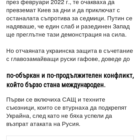
през февруари 2022 г., те очакваха да
превземат Киев за дни и да приключат с
останалата съпротива за седмици. Путин се
надяваше, че един слаб и разединен Запад
ще преглътне тази демонстрация на сила.
Но отчаяната украинска защита в съчетание
с главозамайващи руски гафове, доведе до
по-объркан и по-продължителен конфликт,
който бързо стана международен.
Първи се включиха САЩ и техните
съюзници, които се втурнаха да подкрепят
Украйна, след като не бяха успели да
възпрат атаката на Русия.