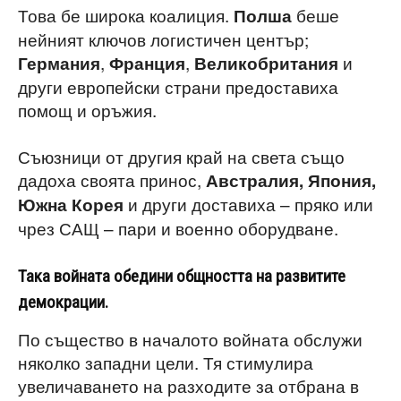
Това бе широка коалиция.
беше
Полша
нейният ключов логистичен център;
,
,
и
Германия
Франция
Великобритания
други европейски страни предоставиха
помощ и оръжия.
Съюзници от другия край на света също
дадоха своята принос,
Австралия, Япония,
и други доставиха – пряко или
Южна Корея
чрез САЩ – пари и военно оборудване.
Така войната обедини общността на развитите
демокрации.
По същество в началото войната обслужи
няколко западни цели. Тя стимулира
увеличаването на разходите за отбрана в