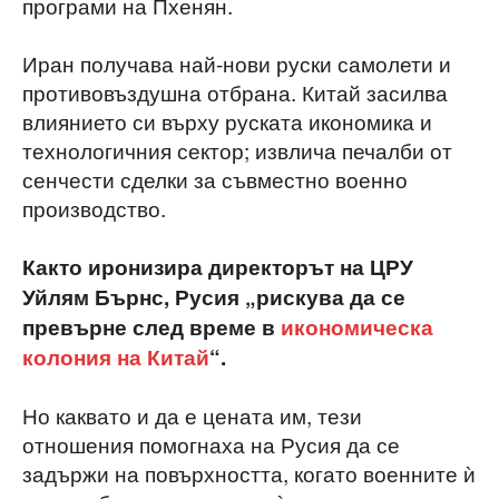
програми на Пхенян.
Иран получава най-нови руски самолети и
противовъздушна отбрана. Китай засилва
влиянието си върху руската икономика и
технологичния сектор; извлича печалби от
сенчести сделки за съвместно военно
производство.
Както иронизира директорът на ЦРУ
Уйлям Бърнс, Русия „рискува да се
превърне след време в
икономическа
колония на Китай
“.
Но каквато и да е цената им, тези
отношения помогнаха на Русия да се
задържи на повърхността, когато военните ѝ