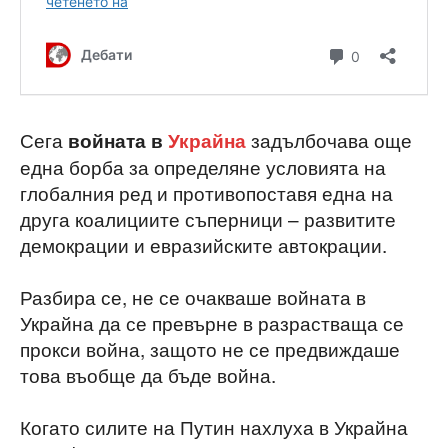
Сега
задълбочава още
войната в
Украйна
една борба за определяне условията на
глобалния ред и противопоставя една на
друга коалициите съперници – развитите
демокрации и евразийските автокрации.
Разбира се, не се очакваше войната в
Украйна да се превърне в разрастваща се
прокси война, защото не се предвиждаше
това въобще да бъде война.
Когато силите на Путин нахлуха в Украйна