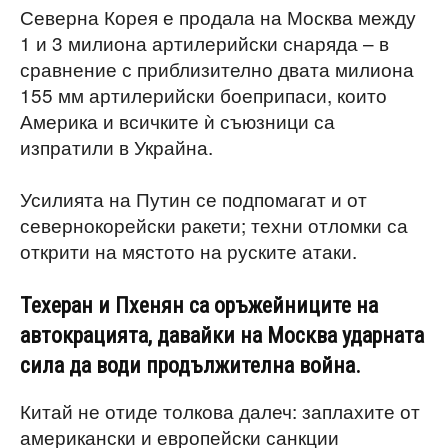
Северна Корея е продала на Москва между
1 и 3 милиона артилерийски снаряда – в
сравнение с приблизително двата милиона
155 мм артилерийски боеприпаси, които
Америка и всичките ѝ съюзници са
изпратили в Украйна.
Усилията на Путин се подпомагат и от
севернокорейски ракети; техни отломки са
открити на мястото на руските атаки.
Техеран и Пхенян са оръжейниците на
автокрацията, давайки на Москва ударната
сила да води продължителна война.
Китай не отиде толкова далеч: заплахите от
американски и европейски санкции