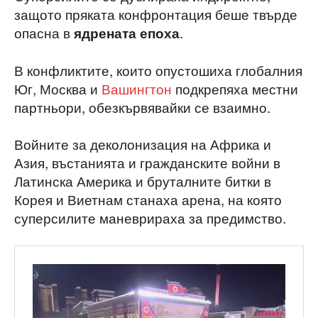
защото пряката конфронтация беше твърде
опасна в
.
ядрената епоха
В конфликтите, които опустошиха глобалния
Юг, Москва и
Вашингтон
подкрепяха местни
партньори, обезкървявайки се взаимно.
Войните за деколонизация на Африка и
Азия, въстанията и гражданските войни в
Латинска Америка и бруталните битки в
Корея и Виетнам станаха арена, на която
суперсилите маневрираха за предимство.