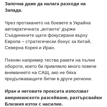
Започна даже да налага разходи на
Запада.
Чрез протакането на боевете в Украйна
автократичната „антанта“ държи
Съединените щати фокусирани върху
Европа – стратегически бонус за Китай,
Северна Корея и Иран.
Пхенян например тества ракети на пълни
обороти, което би привлякло много повече
вниманието на САЩ, ако не бяха
продължаващите битки в други региони.
Иран и неговите проксита използват
американското разсейване, разтърсвайки
Близкия изток с насилие.