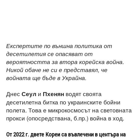
Експертите по външна политика от
десетилетия се опасяват от
вероятността за втора корейска война.
Никой обаче не си е представял, че
войната ще бъде в Украйна.
Днес
и
водят своята
Сеул
Пхенян
десетилетна битка по украинските бойни
полета. Това е микрокосмосът на световната
прокси (опосредствана, б.пр.) война в ход.
От 2022 г. двете Кореи са въвлечени в центъра на