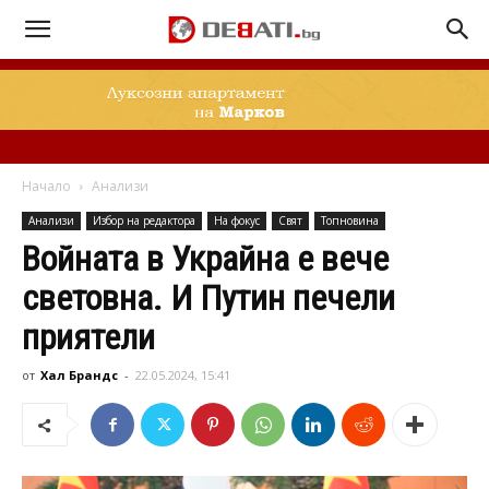
Начало
Анализи
Анализи
Избор на редактора
На фокус
Свят
Топновина
Войната в Украйна е вече
световна. И Путин печели
приятели
от
Хал Брандс
-
22.05.2024, 15:41