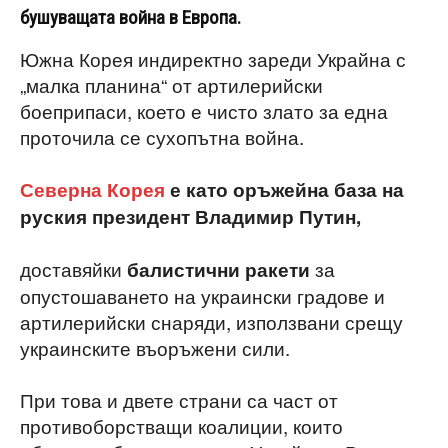
бушуващата война в Европа.
Южна Корея индиректно зареди Украйна с
„малка планина“ от артилерийски
боеприпаси, което е чисто злато за една
проточила се сухопътна война.
Северна Корея
е като оръжейна база на
руския президент Владимир Путин,
доставяйки
за
балистични ракети
опустошаването на украински градове и
артилерийски снаряди, използвани срещу
украинските въоръжени сили.
При това и двете страни са част от
противоборстващи коалиции, които