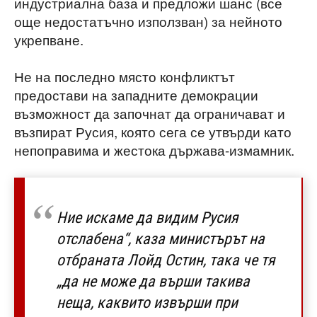
индустриална база и предложи шанс (все
още недостатъчно използван) за нейното
укрепване.
Не на последно място конфликтът
предостави на западните демокрации
възможност да започнат да ограничават и
възпират Русия, която сега се утвърди като
непоправима и жестока държава-измамник.
Ние искаме да видим Русия
отслабена“, каза министърът на
отбраната Лойд Остин, така че тя
„да не може да върши такива
неща, каквито извърши при