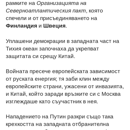
рамките на
Организацията на
, която
Северноатлантическия пакт
спечели и от присъединяването на
и
.
Финландия
Швеция
Уплашени демокрации в западната част на
Тихия океан започнаха да укрепват
защитата си срещу Китай.
Войната пресече европейската зависимост
от руската енергия; тя заби клин между
европейските страни, ужасени от инвазията,
и Китай, който заради връзките си с Москва
изглеждаше като съучастник в нея.
Нападението на Путин разкри също така
крехкостта на западната отбранителна