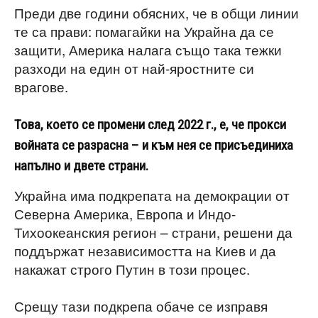
Преди две години обясних, че в общи линии
те са прави: помагайки на Украйна да се
защити, Америка налага също така тежки
разходи на един от най-яростните си
врагове.
Това, което се промени след 2022 г., е, че прокси
войната се разрасна – и към нея се присъединиха
напълно и двете страни.
Украйна има подкрепата на демокрации от
Северна Америка, Европа и Индо-
Тихоокеанския регион – страни, решени да
поддържат независимостта на Киев и да
накажат строго Путин в този процес.
Срещу тази подкрепа обаче се изправя