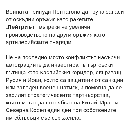
Войната принуди Пентагона да трупа запаси
от оскъдни оръжия като ракетите
„
“, въпреки че увеличи
Пейтриът
производството на други оръжия като
артилерийските снаряди.
Не на последно място конфликтът насърчи
автокрациите да инвестират в търговски
пътища като Каспийския коридор, свързващ
Русия и Иран, които са защитени от санкции
или западен военен натиск, и помогна да се
засилят стратегическите партньорства,
които могат да потрябват на Китай, Иран и
Северна Корея един ден при собствените
им сблъсъци със свръхсила.