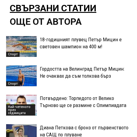
СВЪРЗАНИ СТАТИИ
ОЩЕ ОТ АВТОРА
18-годишният плувец Петър Мицин е
световен шампион на 400 м!
Спорт
Гордостта на Велинград Петър Мицин:
Не очаквах да съм толкова бърз
Спорт
Потвърдено: Торпедото от Велико
Търново ще се размине с Олимпиадата
Най-четеното
през
седмицата
Диана Петкова с бронз от първенството
на САЩ по плуване