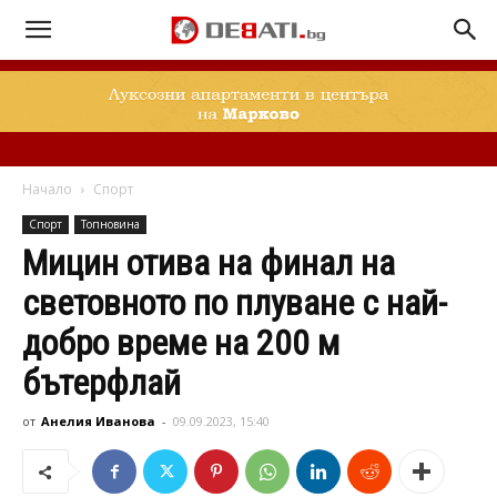
Начало
Спорт
Спорт
Топновина
Мицин отива на финал на
световното по плуване с най-
добро време на 200 м
бътерфлай
от
Анелия Иванова
-
09.09.2023, 15:40