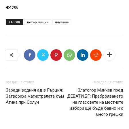
1285
ТАГОВЕ
петър мицин
плуване
предишна статия
Следваща статия
Заради водния ад в Гърция:
Златогор Минчев пред
Затвориха магистралата към
ДЕБАТИ.БГ: Преброяването
Атина при Солун
на гласовете на местните
избори ще бъде бавно и с
много грешки