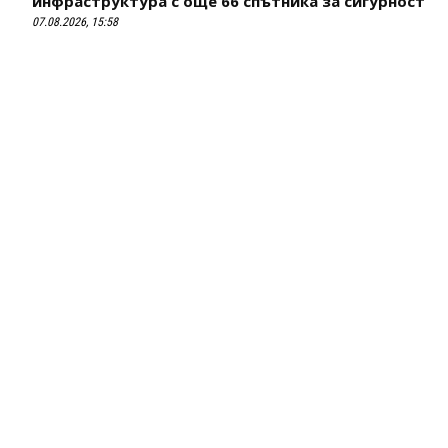
инфраструктура с още 66 спътника за сигурност
07.08.2026, 15:58