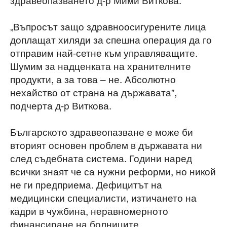
„Въпросът защо здравноосигурените лица
доплащат хиляди за спешна операция да го
отправим най-сетне към управляващите.
Шумим за надценката на хранителните
продукти, а за това – не. Абсолютно
нехайство от страна на държавата”,
подчерта д-р Виткова.
Българското здравеопазване е може би
вторият основен проблем в държавата ни
след съдебната система. Години наред
всички знаят че са нужни реформи, но никой
не ги предприема. Дефицитът на
медицински специалисти, изтичането на
кадри в чужбина, неравномерното
финансиране на болниците,