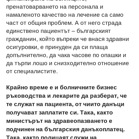
пренатоварването на персонала и
намаленото качество на лечение са само
част от общия проблем. А от него страда
единствено пациентът – българският
гражданин, който въпреки че внася здравни
осигуровки, е принуден да си плаща
допълнително, да чака часове по опашки и
да търпи лошо и снизходително отношение
от специалистите.
Крайно време е и болничните бизнес
ръководства и лекарите да разберат, че
те служат на пациента, от чиито данъци
получават заплатите си. Така, както
министърът на здравеопазването е
подчинен на българския данъкоплатец.
Така, както полицаят служи на