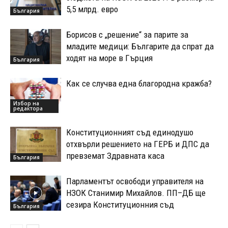
5,5 млрд. евро
България
Борисов с „решение“ за парите за
младите медици: Българите да спрат да
ходят на море в Гърция
България
Как се случва една благородна кражба?
Избор на
редактора
Конституционният съд единодушо
отхвърли решението на ГЕРБ и ДПС да
превземат Здравната каса
България
Парламентът освободи управителя на
НЗОК Станимир Михайлов. ПП–ДБ ще
сезира Конституционния съд
България