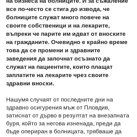
на бизнеса на болниците. И за съжаление
все по-често се стига до извода, че
болниците служат много повече на
своите собственици и на лекарите,
въпреки че парите им идват от вноските
на гражданите. Очевидно е крайно време
това да се промени и здравните
заведения да започнат осъзнато да
служат на пациентите, които плащат
заплатите на лекарите чрез своите
здравни вноски.
Нашумя случаят от последните дни на
здравно осигурения мъж от Пловдив,
затиснат от дърво в резултат на внезапната
буря, който за негова изненада, преди да
бъде опериран в болницата, трябваше да