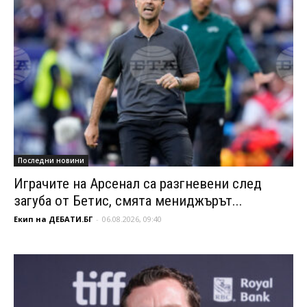
Последни новини
Играчите на Арсенал са разгневени след
загуба от Бетис, смята мениджърът...
Екип на ДЕБАТИ.БГ
-
06.08.2026, 09:40