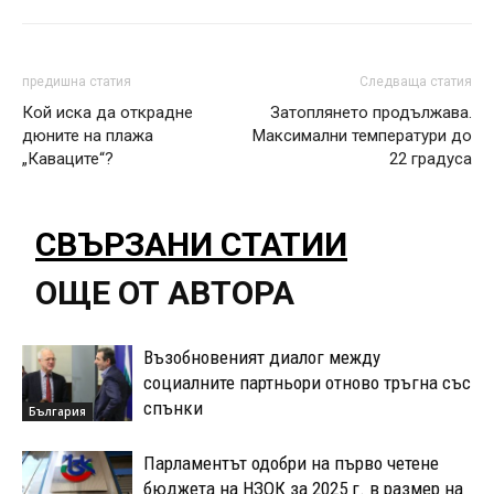
предишна статия
Следваща статия
Кой иска да открадне
Затоплянето продължава.
дюните на плажа
Максимални температури до
„Каваците“?
22 градуса
СВЪРЗАНИ СТАТИИ
ОЩЕ ОТ АВТОРА
Възобновеният диалог между
социалните партньори отново тръгна със
спънки
България
Парламентът одобри на първо четене
бюджета на НЗОК за 2025 г. в размер на