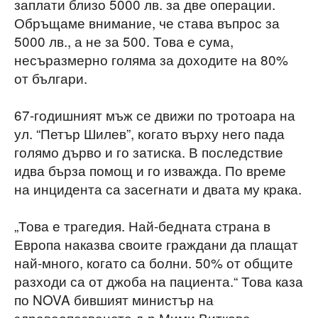
заплати близо 5000 лв. за две операции.
Обръщаме внимание, че става въпрос за
5000 лв., а не за 500. Това е сума,
несъразмерно голяма за доходите на 80%
от българи.
67-годишният мъж се движи по тротоара на
ул. “Петър Шилев”, когато върху него пада
голямо дърво и го затиска. В последствие
идва бърза помощ и го изважда. По време
на инцидента са засегнати и двата му крака.
„Това е трагедия. Най-бедната страна в
Европа наказва своите граждани да плащат
най-много, когато са болни. 50% от общите
разходи са от джоба на пациента.“ Това каза
по NOVA бившият министър на
здравеопазването д-р Мими Виткова.