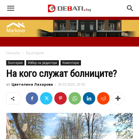
Начало
България
България
Избор на редактора
Коментари
На кого служат болниците?
от
Цветелина Лазарова
-
30.03.2023, 20:55