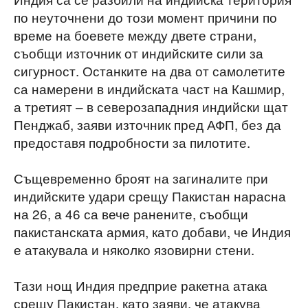
по неуточнени до този момент причини по
време на боевете между двете страни,
съобщи източник от индийските сили за
сигурност. Останките на два от самолетите
са намерени в индийската част на Кашмир,
а третият – в северозападния индийски щат
Пенджаб, заяви източник пред АФП, без да
предоставя подробности за пилотите.
Същевременно броят на загиналите при
индийските удари срещу Пакистан нарасна
на 26, а 46 са вече ранените, съобщи
пакистанската армия, като добави, че Индия
е атакувала и няколко язовирни стени.
Тази нощ Индия предприе ракетна атака
срещу Пакистан, като заяви, че атакува