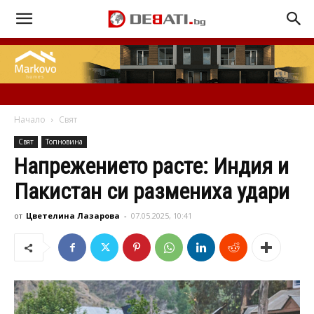
Начало
Свят
Свят
Топновина
Напрежението расте: Индия и
Пакистан си размениха удари
от
Цветелина Лазарова
-
07.05.2025, 10:41