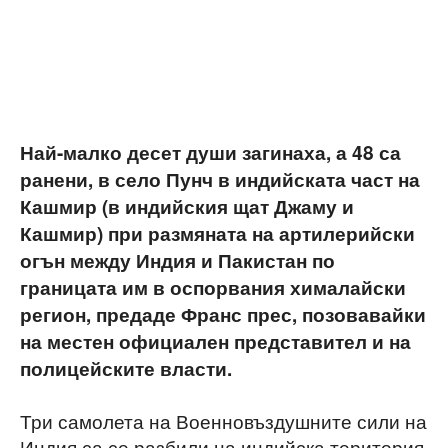
Най-малко десет души загинаха, а 48 са
ранени, в село Пунч в индийската част на
Кашмир (в индийския щат Джаму и
Кашмир) при размяната на артилерийски
огън между Индия и Пакистан по
границата им в оспорвания хималайски
регион, предаде Франс прес, позовавайки
на местен официален представител и на
полицейските власти.
Три самолета на Военновъздушните сили на
Индия са се разбили на индийска територия