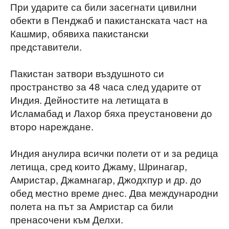
При ударите са били засегнати цивилни
обекти в Пенджаб и пакистанската част на
Кашмир, обявиха пакистански
представители.
Пакистан затвори въздушното си
пространство за 48 часа след ударите от
Индия. Дейностите на летищата в
Исламабад и Лахор бяха преустановени до
второ нареждане.
Индия анулира всички полети от и за редица
летища, сред които Джаму, Шринагар,
Амристар, Джамнагар, Джодхпур и др. до
обед местно време днес. Два международни
полета на път за Амристар са били
пренасочени към Делхи.