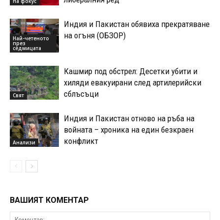
На фокус
Индия и Пакистан обявиха прекратяване
на огъня (ОБЗОР)
Най-четеното
през
седмицата
Кашмир под обстрел: Десетки убити и
хиляди евакуирани след артилерийски
сблъсъци
Свят
Индия и Пакистан отново на ръба на
войната – хроника на един безкраен
конфликт
Анализи
ВАШИЯТ КОМЕНТАР