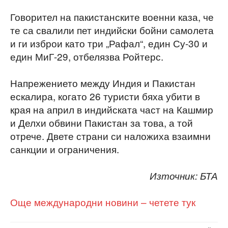
Говорител на пакистанските военни каза, че
те са свалили пет индийски бойни самолета
и ги изброи като три „Рафал“, един Су-30 и
един МиГ-29, отбелязва Ройтерс.
Напрежението между Индия и Пакистан
ескалира, когато 26 туристи бяха убити в
края на април в индийската част на Кашмир
и Делхи обвини Пакистан за това, а той
отрече. Двете страни си наложиха взаимни
санкции и ограничения.
Източник: БТА
Още международни новини – четете тук