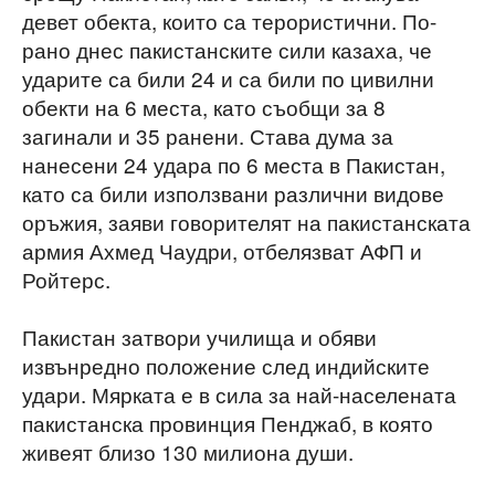
девет обекта, които са терористични. По-
рано днес пакистанските сили казаха, че
ударите са били 24 и са били по цивилни
обекти на 6 места, като съобщи за 8
загинали и 35 ранени. Става дума за
нанесени 24 удара по 6 места в Пакистан,
като са били използвани различни видове
оръжия, заяви говорителят на пакистанската
армия Ахмед Чаудри, отбелязват АФП и
Ройтерс.
Пакистан затвори училища и обяви
извънредно положение след индийските
удари. Мярката е в сила за най-населената
пакистанска провинция Пенджаб, в която
живеят близо 130 милиона души.