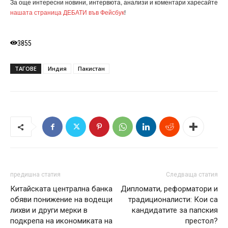
За още интересни новини, интервюта, анализи и коментари харесайте
нашата страница ДЕБАТИ във Фейсбук
!
3855
ТАГОВЕ
Индия
Пакистан
предишна статия
Следваща статия
Китайската централна банка
Дипломати, реформатори и
обяви понижение на водещи
традиционалисти: Кои са
лихви и други мерки в
кандидатите за папския
подкрепа на икономиката на
престол?