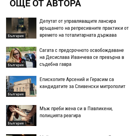
ОЩЕ ОТ АВТОРА
Депутат от управляващите лансира
връщането на репресивните практики от
времето на тоталитарната държава
България
Сагата с предсрочното освобождаване
на Десислава Иванчева се превърна в
съдебна гавра
България
Епископите Арсений и Герасим са
кандидатите за Сливенски митрополит
България
Мъж преби жена си в Павликени,
полицията реагира
България