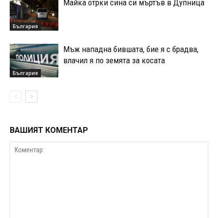
Майка отрки сина си мъртъв в Дупница
България
Мъж нападна бившата, бие я с брадва,
влачил я по земята за косата
България
ВАШИЯТ КОМЕНТАР