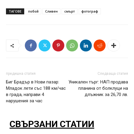
ТАГОВЕ
побой
Сливен
смърт
фотограф
предишна статия
Следваща статия
Биг Брадър в Нови пазар:
Уникален търг: НАП продава
Младок лети със 188 км/час
планина от болклуци на
в града, направи 4
длъжник за 26,70 лв.
нарушения за час
СВЪРЗАНИ СТАТИИ