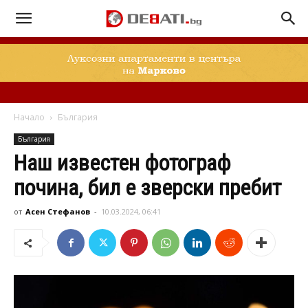
Начало
България
България
Наш известен фотограф
почина, бил е зверски пребит
от
Асен Стефанов
-
10.03.2024, 06:41