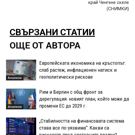
край Ченгене скеле
(СНИМКИ)
СВЪРЗАНИ СТАТИИ
ОЩЕ ОТ АВТОРА
Европейската икономика на кръстопът:
слаб растеж, инфлационен натиск и
геополитически рискове
Анализи
Рим и Берлин с общ фронт за
дерегулация: новият план, който може да
промени ЕС до 2029 г.
Анализи
„Стабилността на финансовата система
става все по-уязвима“: Какви са
рисковете пред световните пазари?