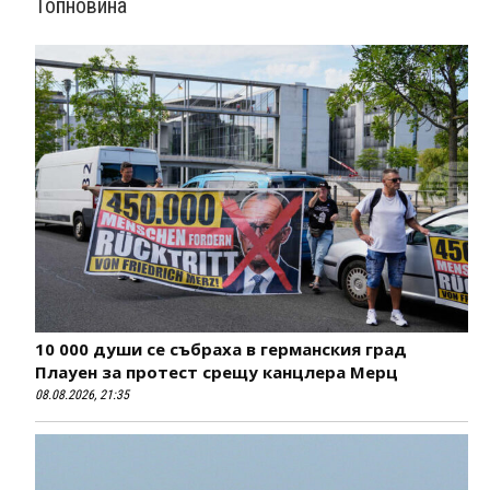
Топновина
10 000 души се събраха в германския град
Плауен за протест срещу канцлера Мерц
08.08.2026, 21:35