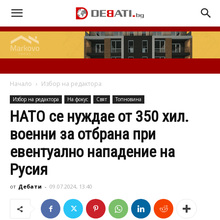
Начало
Избор на редактора
Избор на редактора
На фокус
Свят
Топновина
НАТО се нуждае от 350 хил.
военни за отбрана при
евентуално нападение на
Русия
от
Дебати
-
09.07.2024, 13:40