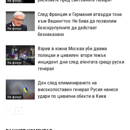
На фокус
След Франция и Германия втвърди тона
към Вашингтон: Не бива да позволим
безскрупулните да действат
На фокус
безнаказано
Взрив в южна Москва уби двама
полицаи и цивилен: втори тежък
инцидент дни след атентата срещу руски
На фокус
генерал
Ден след елиминирането на
високопоставен генерал Русия нанесе
удари по цивилни обекти в Киев
На фокус