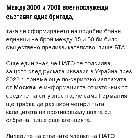
Между 3000 и 7000 военнослужещи
съставят една бригада,
така че сформирането на подобни бойни
единици на брой между 35 и 50 би било
съществено предизвикателство, пише БТА.
Още един знак, че НАТО се подсилва,
защото след руската инвазия в Украйна през
2022 г. приема още по-сериозно заплахата
от
, е информацията от източник от
Москва
средите на сигурността, че само
Германия
ще трябва да разшири четири пъти
капацитета на противовъздушната си
отбрана, пише още агенцията.
Лидерите на страните членки на НАТО