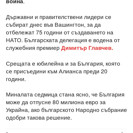
.
война
Държавни и правителствени лидери се
събират днес във Вашингтон, за да
отбележат 75 години от създаването на
НАТО. Българската делегация е водена от
служебния премиер
Димитър Главчев.
Срещата е юбилейна и за България, която
се присъедини към Алианса преди 20
години.
Миналата седмица стана ясно, че България
може да отпусне 80 милиона евро за
Украйна, ако българското Народно събрание
одобри такова решение.