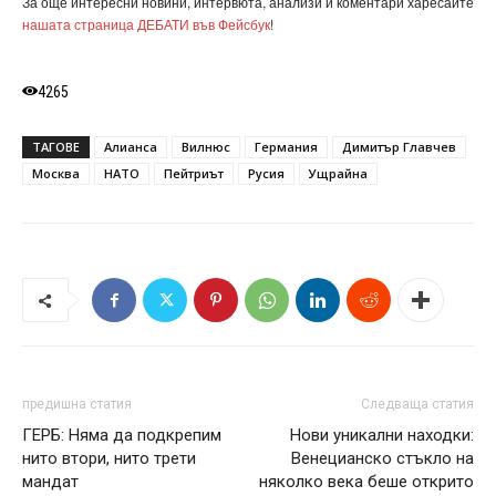
За още интересни новини, интервюта, анализи и коментари харесайте
нашата страница ДЕБАТИ във Фейсбук
!
4265
ТАГОВЕ
Алианса
Вилнюс
Германия
Димитър Главчев
Москва
НАТО
Пейтриът
Русия
Ущрайна
предишна статия
Следваща статия
ГЕРБ: Няма да подкрепим
Нови уникални находки:
нито втори, нито трети
Венецианско стъкло на
мандат
няколко века беше открито