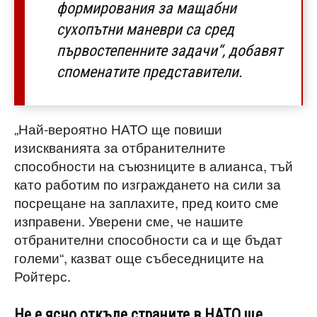
формирования за мащабни
сухопътни маневри са сред
първостепенните задачи“, добавят
споменатите представители.
„Най-вероятно НАТО ще повиши
изискванията за отбранителните
способности на съюзниците в алианса, тъй
като работим по изграждането на сили за
посрещане на заплахите, пред които сме
изправени. Уверени сме, че нашите
отбранителни способности са и ще бъдат
големи“, казват още събеседниците на
Ройтерс.
Не е ясно откъде страните в НАТО ще