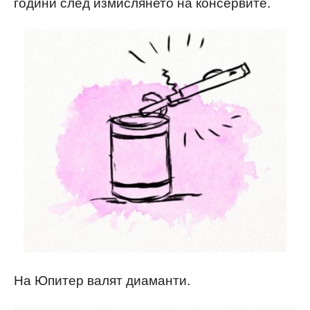
години след измислянето на консервите.
На Юпитер валят диаманти.