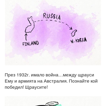
През 1932г. имало война…между щрауси
Ему и армията на Австралия. Познайте кой
победил! Щраусите!