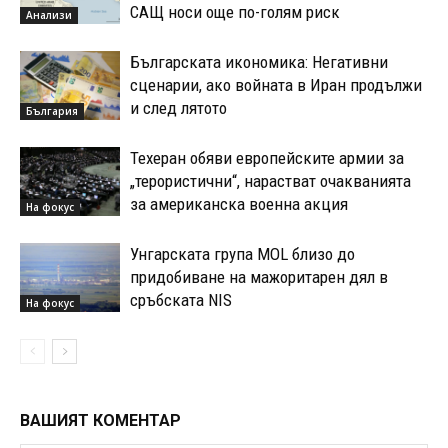
САЩ носи още по-голям риск
Анализи
Българската икономика: Негативни
сценарии, ако войната в Иран продължи
и след лятото
България
Техеран обяви европейските армии за
„терористични“, нарастват очакванията
за американска военна акция
На фокус
Унгарската група MOL близо до
придобиване на мажоритарен дял в
сръбската NIS
На фокус
ВАШИЯТ КОМЕНТАР