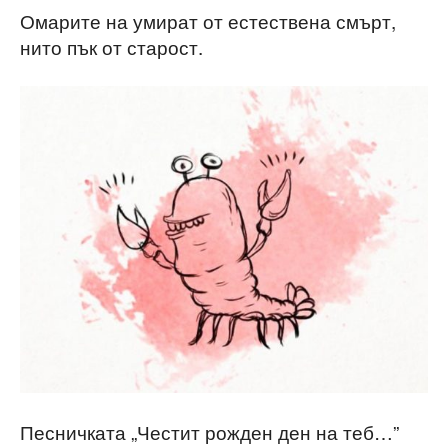
Омарите на умират от естествена смърт,
нито пък от старост.
Песничката „Честит рожден ден на теб…”