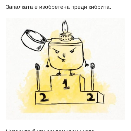
Запалката е изобретена преди кибрита.
Цигарите били рекламирани като