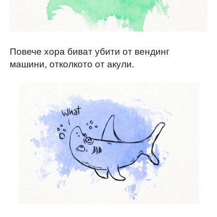
Повече хора биват убити от вендинг
машини, отколкото от акули.