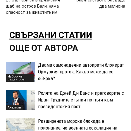
щаб на остров Бали, няма
два милиона
опасност за животите им
СВЪРЗАНИ СТАТИИ
ОЩЕ ОТ АВТОРА
Двама самонадеяни автократи блокират
Ормузкия проток: Какво може да се
Избор на
обърка?
редактора
Ролята на Джей Ди Ванс и преговорите с
Иран: Трудните стъпки по пътя към
президентския пост
Анализи
Разширената морска блокада е
признание, че военната ескалация на