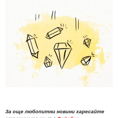
За още любопитни новини харесайте