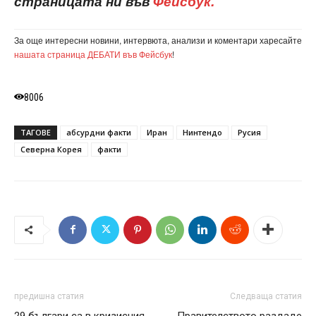
страницата ни във
Фейсбук.
За още интересни новини, интервюта, анализи и коментари харесайте
нашата страница ДЕБАТИ във Фейсбук
!
8006
ТАГОВЕ
абсурдни факти
Иран
Нинтендо
Русия
Северна Корея
факти
предишна статия
Следваща статия
29 българи са в кризисния
Правителството раздаде