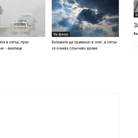
Б
З
Ек
На фокус
не в петък, през
Валежите ще преминат в сняг, в петък
ни – виелици
се очаква слънчево време