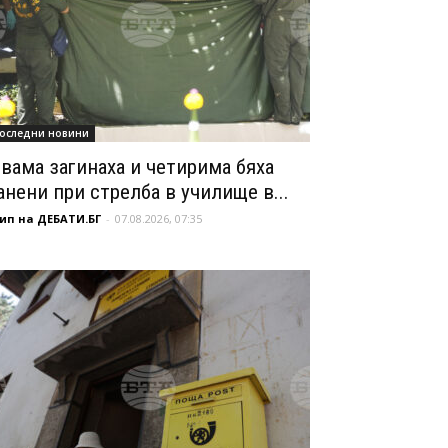
оследни новини
вама загинаха и четирима бяха
анени при стрелба в училище в...
ип на ДЕБАТИ.БГ
-
07.08.2026, 07:35