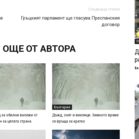
Следваща статия
 в
Гръцкият парламент ще гласува Преспанския
договор
П
ОЩЕ ОТ АВТОРА
Д
р
Ек
България
 за обилни валежи от
Дъжд, сняг и виелици: Зимното време
н за цялата страна
се връща за кратко