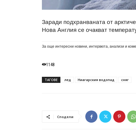
Заради подхранваната от арктиче
Нова Англия се очакват температу
За още интересни новини, интервюта, анализи и ком
1148
ТАГОВЕ
лед
Ниагарския водопад
сняг
Сподели