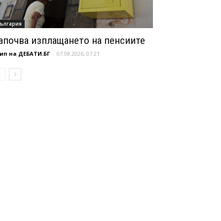
ългария
апочва изплащането на пенсиите
ип на ДЕБАТИ.БГ
-
07.08.2026, 07:21