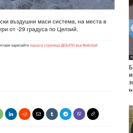
ски въздушни маси система, на места в
ри от -29 градуса по Целзий.
ентари харесайте
нашата страница ДЕБАТИ във Фейсбук
!
П
Б
и
з
Ек