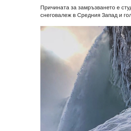
Причината за замръзването е сту
снеговалеж в Средния Запад и го