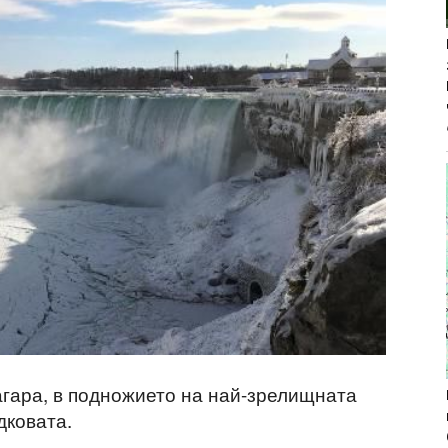
агара, в подножието на най-зрелищната
дковата.