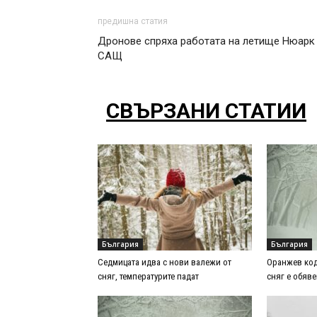
предишна статия
Дронове спряха работата на летище Нюарк
САЩ
СВЪРЗАНИ СТАТИИ
България
България
Седмицата идва с нови валежи от
Оранжев код
сняг, температурите падат
сняг е обяве