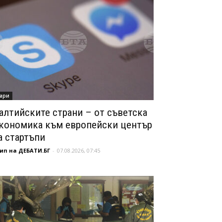
ари
алтийските страни – от съветска
кономика към европейски център
а стартъпи
ип на ДЕБАТИ.БГ
-
07.08.2026, 07:45