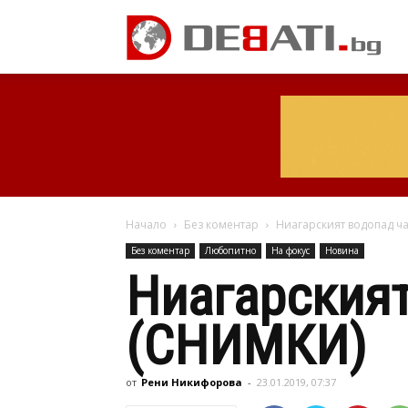
Начало
Без коментар
Ниагарският водопад ч
Без коментар
Любопитно
На фокус
Новина
Ниагарският
(СНИМКИ)
от
Рени Никифорова
-
23.01.2019, 07:37