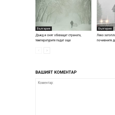
България
България
Дъжд и сняг обхващат страната,
Леко затопля
температурите падат още
почивните д
ВАШИЯТ КОМЕНТАР