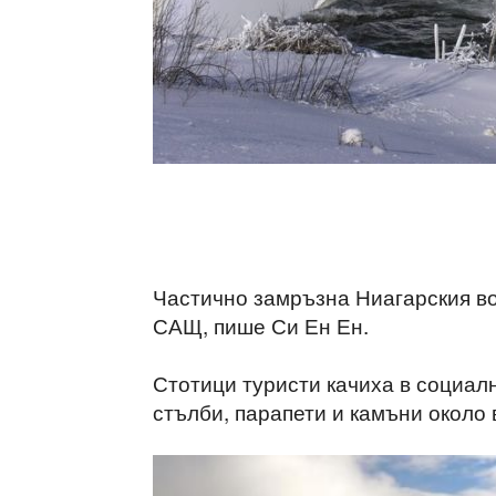
Частично замръзна Ниагарския в
САЩ, пише Си Ен Ен.
Стотици туристи качиха в социал
стълби, парапети и камъни около 