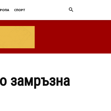
ВРОПА
СПОРТ
но замръзна