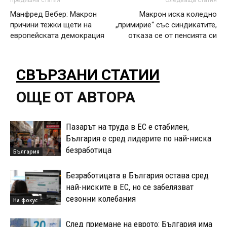
предишна статия
Следваща статия
Манфред Вебер: Макрон
Макрон иска коледно
причини тежки щети на
„примирие“ със синдикатите,
европейската демокрация
отказа се от пенсията си
СВЪРЗАНИ СТАТИИ
ОЩЕ ОТ АВТОРА
Пазарът на труда в ЕС е стабилен,
България е сред лидерите по най-ниска
безработица
България
Безработицата в България остава сред
най-ниските в ЕС, но се забелязват
сезонни колебания
На фокус
След приемане на еврото: България има