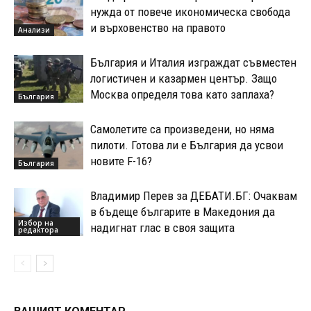
нужда от повече икономическа свобода
и върховенство на правото
Анализи
България и Италия изграждат съвместен
логистичен и казармен център. Защо
Москва определя това като заплаха?
България
Самолетите са произведени, но няма
пилоти. Готова ли е България да усвои
новите F-16?
България
Владимир Перев за ДЕБАТИ.БГ: Очаквам
в бъдеще българите в Македония да
Избор на
надигнат глас в своя защита
редактора