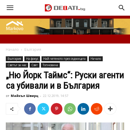
Начало
България
България
На фокус
Най-четеното през седмицата
Начало
Свeтът за нас
Свят
Топновина
„Ню Йорк Таймс“: Руски агенти
са убивали и в България
от
Майкъл Швирц
-
22.12.2019, 14:57