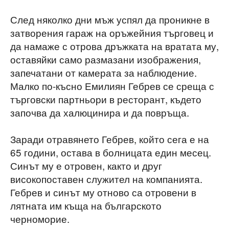
След няколко дни мъж успял да проникне в
затворения гараж на оръжейния търговец и
да намаже с отрова дръжката на вратата му,
оставяйки само размазани изображения,
запечатани от камерата за наблюдение.
Малко по-късно Емилиян Гебрев се среща с
търговски партньори в ресторант, където
започва да халюцинира и да повръща.
Заради отравянето Гебрев, който сега е на
65 години, остава в болницата един месец.
Синът му е отровен, както и друг
високопоставен служител на компанията.
Гебрев и синът му отново са отровени в
лятната им къща на българското
черноморие.