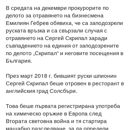
В средата на декември прокурорите по
делото за отравянето на бизнесмена
Емилиян Гебрев обявиха, че са заподозрели
руската връзка и са свързали случая с
отравянето на Сергей Скрипал заради
съвпадението на единия от заподозрените
по делото „Скрипал“ и неговите посещения в
България.
През март 2018 г. бившият руски шпионин
Сергей Скрипал беше отровен в ресторант в
английския град Солсбъри.
Това беше първата регистрирана употреба
на химическо оръжие в Европа след
Втората световна война и тя стартира
мащабно разследване, за да определи