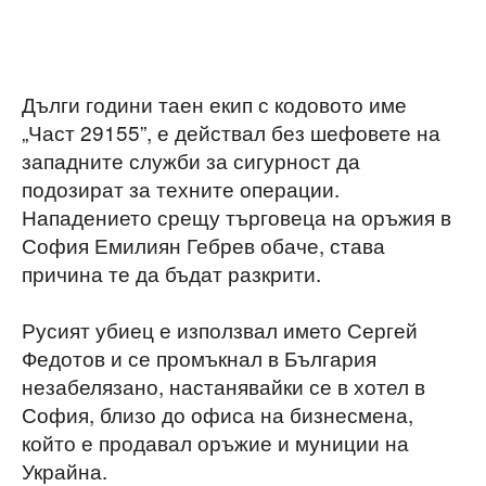
Дълги години таен екип с кодовото име
„Част 29155”, е действал без шефовете на
западните служби за сигурност да
подозират за техните операции.
Нападението срещу търговеца на оръжия в
София Емилиян Гебрев обаче, става
причина те да бъдат разкрити.
Русият убиец е използвал името Сергей
Федотов и се промъкнал в България
незабелязано, настанявайки се в хотел в
София, близо до офиса на бизнесмена,
който е продавал оръжие и муниции на
Украйна.