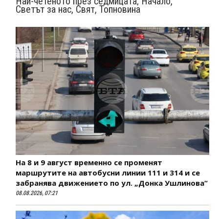
Най-четеното през седмицата
,
Начало
,
Свeтът за нас
,
Свят
,
Топновина
На 8 и 9 август временно се променят
маршрутите на автобусни линии 111 и 314 и се
забранява движението по ул. „Донка Ушлинова“
08.08.2026, 07:21