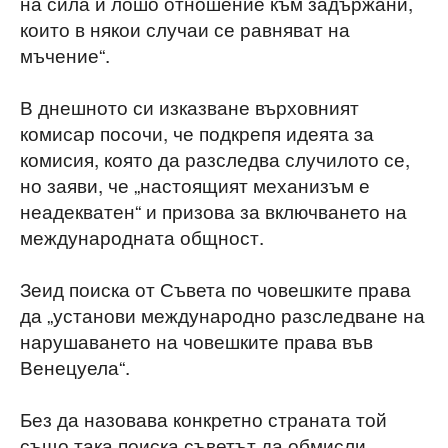
на сила и лошо отношение към задържани,
които в някои случаи се равняват на
мъчение“.
В днешното си изказване върховният
комисар посочи, че подкрепя идеята за
комисия, която да разследва случилото се,
но заяви, че „настоящият механизъм е
неадекватен“ и призова за включването на
международната общност.
Зеид поиска от Съвета по човешките права
да „установи международно разследване на
нарушаването на човешките права във
Венецуела“.
Без да назовава конкретно страната той
също така поиска съветът да обмисли