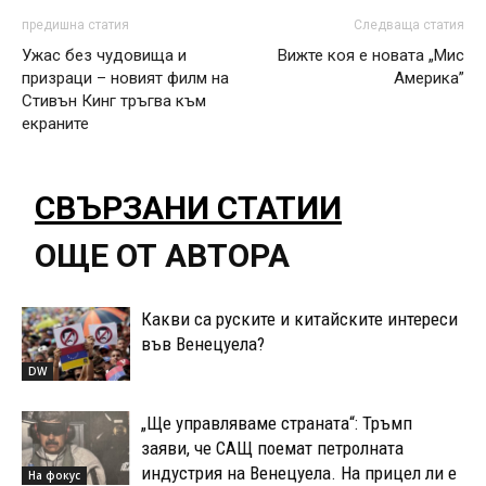
предишна статия
Следваща статия
Ужас без чудовища и
Вижте коя е новата „Мис
призраци – новият филм на
Америка”
Стивън Кинг тръгва към
екраните
СВЪРЗАНИ СТАТИИ
ОЩЕ ОТ АВТОРА
Какви са руските и китайските интереси
във Венецуела?
DW
„Ще управляваме страната“: Тръмп
заяви, че САЩ поемат петролната
индустрия на Венецуела. На прицел ли е
На фокус