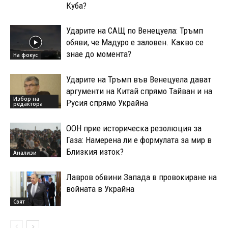
Куба?
Ударите на САЩ по Венецуела: Тръмп
обяви, че Мадуро е заловен. Какво се
знае до момента?
На фокус
Ударите на Тръмп във Венецуела дават
аргументи на Китай спрямо Тайван и на
Избор на
Русия спрямо Украйна
редактора
ООН прие историческа резолюция за
Газа: Намерена ли е формулата за мир в
Близкия изток?
Анализи
Лавров обвини Запада в провокиране на
войната в Украйна
Свят