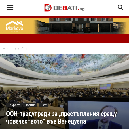
Начало
Свят
На фокус
Новина
Свят
ООН предупреди за „престъпления срещу
човечеството” във Венецуела