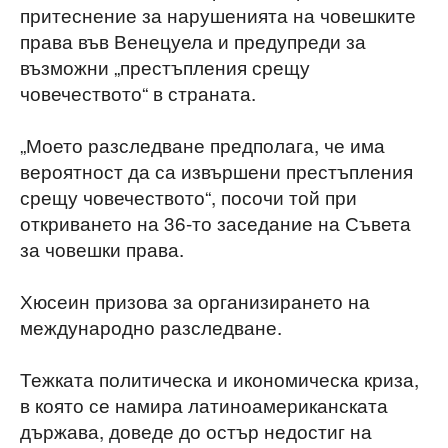
притеснение за нарушенията на човешките
права във Венецуела и предупреди за
възможни „престъпления срещу
човечеството“ в страната.
„Моето разследване предполага, че има
вероятност да са извършени престъпления
срещу човечеството“, посочи той при
откриването на 36-то заседание на Съвета
за човешки права.
Хюсеин призова за организирането на
международно разследване.
Тежката политическа и икономическа криза,
в която се намира латиноамериканската
държава, доведе до остър недостиг на