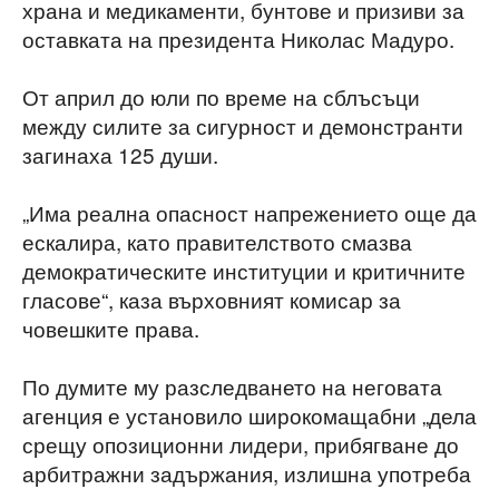
храна и медикаменти, бунтове и призиви за
оставката на президента Николас Мадуро.
От април до юли по време на сблъсъци
между силите за сигурност и демонстранти
загинаха 125 души.
„Има реална опасност напрежението още да
ескалира, като правителството смазва
демократическите институции и критичните
гласове“, каза върховният комисар за
човешките права.
По думите му разследването на неговата
агенция е установило широкомащабни „дела
срещу опозиционни лидери, прибягване до
арбитражни задържания, излишна употреба