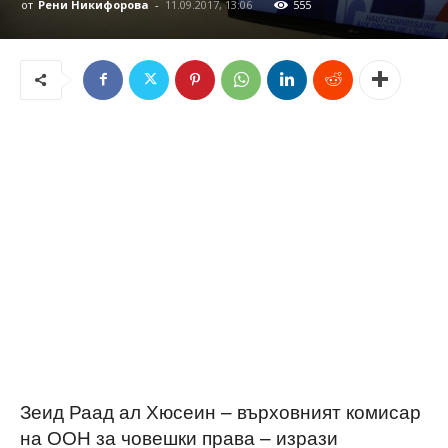
от
Рени Никифорова
-
11.09.2017, 13:06
555
Зеид Раад ал Хюсеин – върховният комисар
на ООН за човешки права – изрази