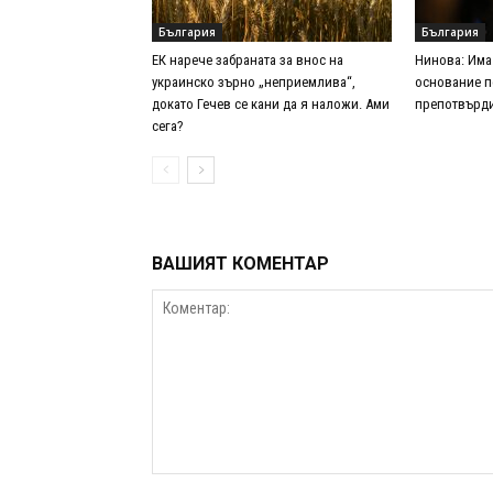
България
България
ЕК нарече забраната за внос на
Нинова: Има
украинско зърно „неприемлива“,
основание п
докато Гечев се кани да я наложи. Ами
препотвърд
сега?
ВАШИЯТ КОМЕНТАР