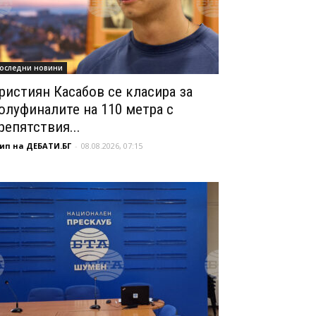
оследни новини
ристиян Касабов се класира за
олуфиналите на 110 метра с
репятствия...
ип на ДЕБАТИ.БГ
-
08.08.2026, 07:15