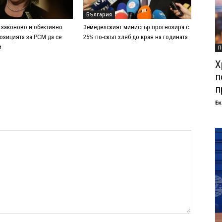
България
 законово и обективно
Земеделският министър прогнозира с
озицията за РСМ да се
25% по-скъп хляб до края на годината
и
П
Х
п
п
Ек