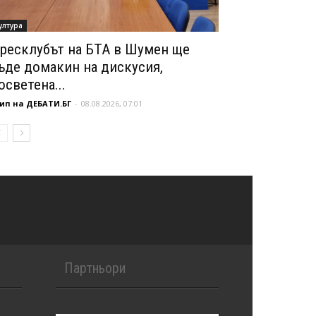
ултура
ресклубът на БТА в Шумен ще
ъде домакин на дискусия,
осветена...
ип на ДЕБАТИ.БГ
-
08.08.2026, 07:01
Партньори