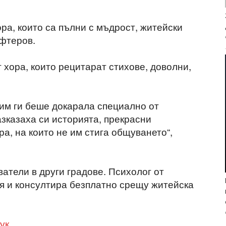
ора, които са пълни с мъдрост, житейски
ефтеров.
 хора, които рецитарат стихове, доволни,
им ги беше докарала специално от
азказаха си историята, прекрасни
а, на които не им стига общуването“,
атели в други градове. Психолог от
я и консултира безплатно срещу житейска
ук