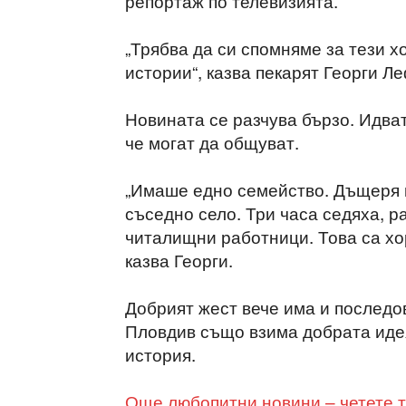
репортаж по телевизията.
„Трябва да си спомняме за тези х
истории“, казва пекарят Георги Л
Новината се разчува бързо. Идват
че могат да общуват.
„Имаше едно семейство. Дъщеря 
съседно село. Три часа седяха, р
читалищни работници. Това са хор
казва Георги.
Добрият жест вече има и последов
Пловдив също взима добрата иде
история.
Още любопитни новини – четете т