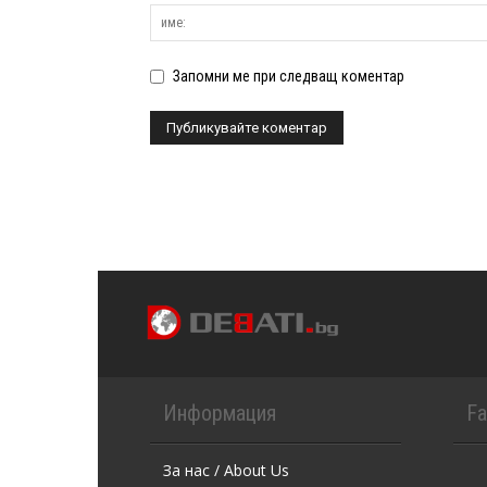
Запомни ме при следващ коментар
Информация
F
За нас / About Us