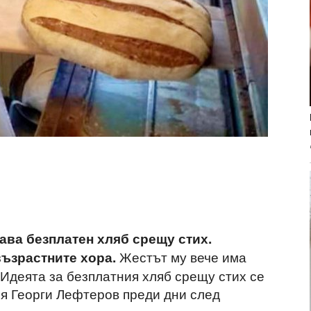
ава безплатен хляб срещу стих.
Жестът му вече има
възрастните хора.
 Идеята за безплатния хляб срещу стих се
ря Георги Лефтеров преди дни след