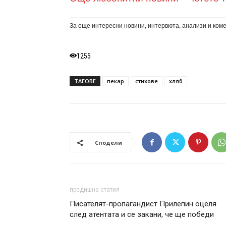
За още интересни новини, интервюта, анализи и ком
1255
ТАГОВЕ
пекар
стихове
хляб
Сподели
предишна статия
Писателят-пропагандист Прилепин оцеля
след атентата и се закани, че ще победи