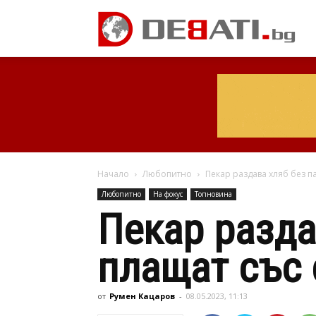
Начало
Любопитно
Пекар раздава хляб без п
Любопитно
На фокус
Топновина
Пекар разда
плащат със 
от
Румен Кацаров
-
08.05.2023, 11:13