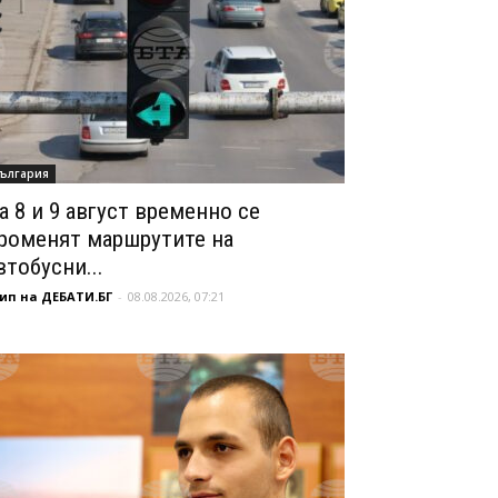
ългария
а 8 и 9 август временно се
роменят маршрутите на
втобусни...
ип на ДЕБАТИ.БГ
-
08.08.2026, 07:21