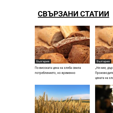
СВЪРЗАНИ СТАТИИ
България
България
По-високата цена на хляба свила
„Не ние, дър
потреблението, но временно
Производите
цената на хл