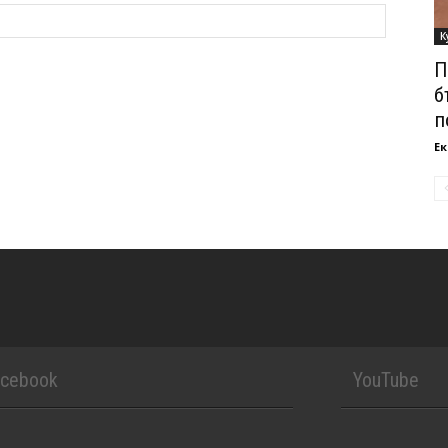
К
П
б
п
Ек
acebook
YouTube