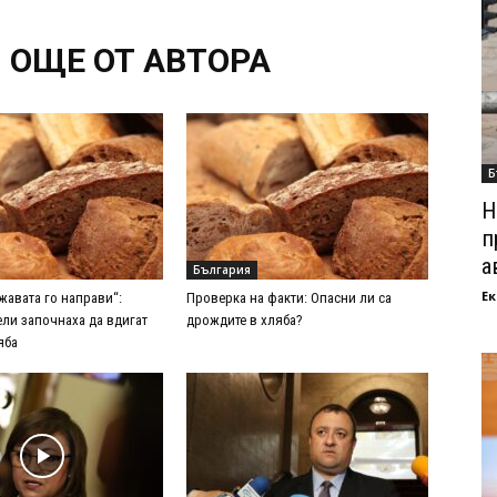
ОЩЕ ОТ АВТОРА
Б
Н
п
а
България
Ек
жавата го направи“:
Проверка на факти: Опасни ли са
ли започнаха да вдигат
дрождите в хляба?
яба