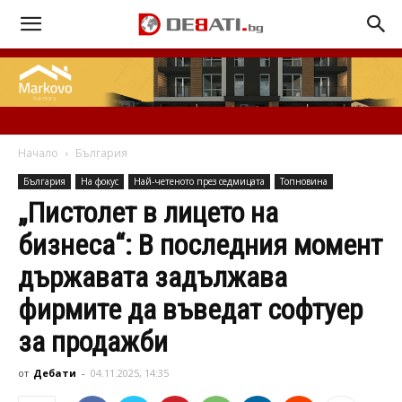
Начало
България
България
На фокус
Най-четеното през седмицата
Топновина
„Пистолет в лицето на
бизнеса“: В последния момент
държавата задължава
фирмите да въведат софтуер
за продажби
от
Дебати
-
04.11.2025, 14:35