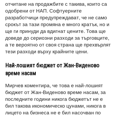
отчитане на продажбите с такива, които са
одобрени от НАП. Софтуерните
разработчици предупреждават, че не само
срокът за тази промяна е много кратък, но и
ще ги принуди да вдигнат цените. Това ще
доведе до сериозни разходи за търговците,
а те вероятно от своя страна ще прехвърлят
тези разходи върху крайните цени.
Най-лошият бюджет от Жан-Виденово
време насам
Мирчев коментира, че това е най-лошият
бюджет от Жан-Виденово време насам, за
последните години никога бюджетът не е
бил такова икономическо цунами, никога в
лицето на бизнеса не е бил насочван по