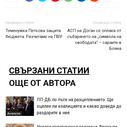
предишна статия
Следваща статия
Теменужка Петкова защити
АСП на Доган се оплака от
бюджета: Разчитаме на ПВУ
събарянето на „символа на
свободата“ – сараите в
Бояна
СВЪРЗАНИ СТАТИИ
ОЩЕ ОТ АВТОРА
ПП-ДБ по пътя на разцеплението: Ще
оцелее ли коалицията и какво доведе до
раздорите в нея
Анализи
Новата политическа седмица: Влиза ли