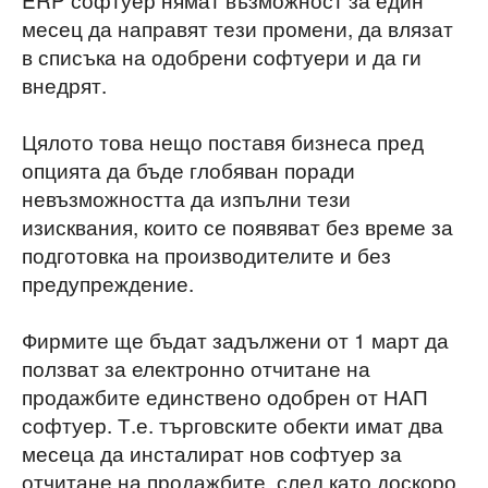
месец да направят тези промени, да влязат
в списъка на одобрени софтуери и да ги
внедрят.
Цялото това нещо поставя бизнеса пред
опцията да бъде глобяван поради
невъзможността да изпълни тези
изисквания, които се появяват без време за
подготовка на производителите и без
предупреждение.
Фирмите ще бъдат задължени от 1 март да
ползват за електронно отчитане на
продажбите единствено одобрен от НАП
софтуер. Т.е. търговските обекти имат два
месеца да инсталират нов софтуер за
отчитане на продажбите, след като доскоро