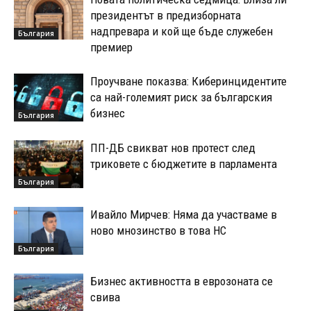
президентът в предизборната
надпревара и кой ще бъде служебен
България
премиер
Проучване показва: Киберинцидентите
са най-големият риск за българския
бизнес
България
ПП-ДБ свикват нов протест след
триковете с бюджетите в парламента
България
Ивайло Мирчев: Няма да участваме в
ново мнозинство в това НС
България
Бизнес активността в еврозоната се
свива