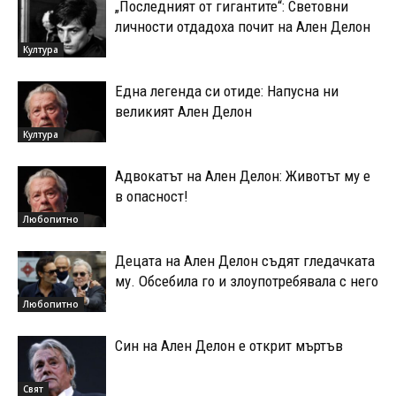
„Последният от гигантите“: Световни
личности отдадоха почит на Ален Делон
Култура
Една легенда си отиде: Напусна ни
великият Ален Делон
Култура
Адвокатът на Ален Делон: Животът му е
в опасност!
Любопитно
Децата на Ален Делон съдят гледачката
му. Обсебила го и злоупотребявала с него
Любопитно
Син на Ален Делон е открит мъртъв
Свят