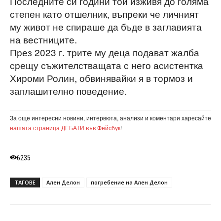
Последните си години той изживя до голяма
степен като отшелник, въпреки че личният
му живот не спираше да бъде в заглавията
на вестниците.
През 2023 г. трите му деца подават жалба
срещу съжителстващата с него асистентка
Хироми Ролин, обвинявайки я в тормоз и
заплашително поведение.
За още интересни новини, интервюта, анализи и коментари харесайте
нашата страница ДЕБАТИ във Фейсбук
!
6235
ТАГОВЕ
Ален Делон
погребение на Ален Делон