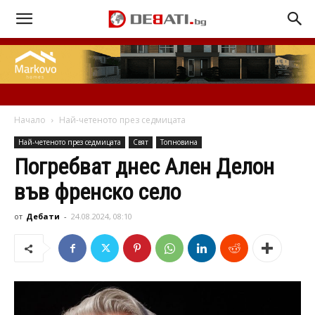
Начало
Най-четеното през седмицата
Най-четеното през седмицата
Свят
Топновина
Погребват днес Ален Делон
във френско село
от
Дебати
-
24.08.2024, 08:10