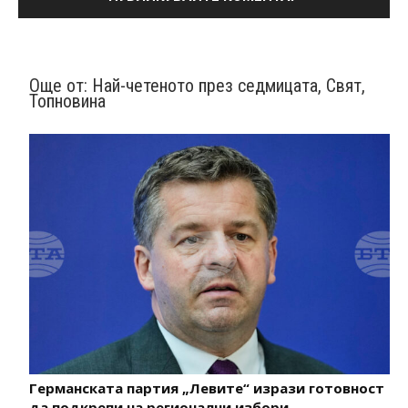
Още от:
Най-четеното през седмицата
,
Свят
,
Топновина
Германската партия „Левите“ изрази готовност
да подкрепи на регионални избори