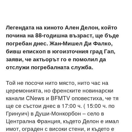
Легендата на киното Ален Делон, който
почина на 88-годишна възраст, ще бъде
погребан днес. Жан-Мишел Ди Фалко,
бивш епископ в югоизточния град Гап,
заяви, че актьорът го е помолил да
отслужи погребалната служба.
Той не посочи нито място, нито час на
церемонията, но френските новинарски
канали CNews и BFMTV оповестиха, че тя
ще се състои днес в 17:00 ч. ( 15:00 ч. по
Гринуич) в Души-Монкорбон – село в
Централна Франция, където Делон е имал
имот, ограден с високи стени, и където е