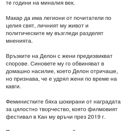
те години на миналия век.
Макар да има легиони от почитатели по
целия свят, личният му живот и
политическите му възгледи разделят
мненията.
Връзките на Делон с жени предизвикват
спорове. Синовете му го обвиняват в
домашно насилие, което Делон отричаше,
но признава, че е удрял жени по време на
кавги.
Феминистките бяха шокирани от наградата
за цялостно творчество, която филмовият
фестивал в Кан му връчи през 2019 г.