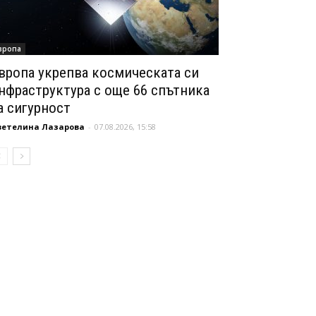
вропа
вропа укрепва космическата си
нфраструктура с още 66 спътника
а сигурност
ветелина Лазарова
-
07.08.2026, 15:58