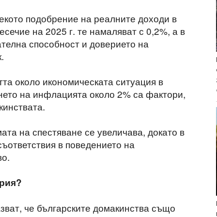
екото подобрение на реалните доходи в
сечие на 2025 г. те намаляват с 0,2%, а в
ателна способност и доверието на
.
та около икономическата ситуация в
нето на инфлацията около 2% са фактори,
кинствата.
ата на спестяване се увеличава, докато в
съответствия в поведението на
о.
ария?
зват, че българските домакинства също