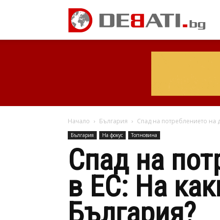
Начало
България
Спад на потреблението на до
България
На фокус
Топновина
Спад на пот
в ЕС: На ка
България?