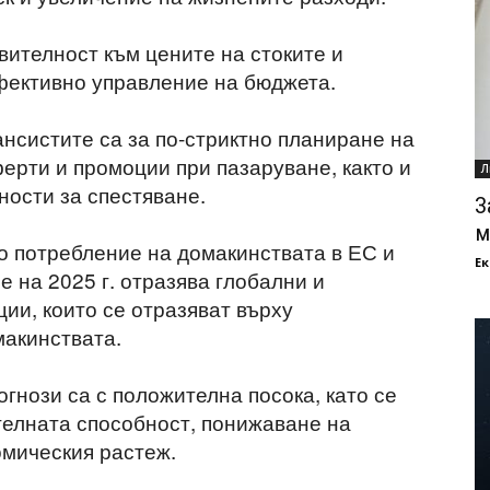
вителност към цените на стоките и
ефективно управление на бюджета.
нсистите са за по-стриктно планиране на
ерти и промоции при пазаруване, както и
Л
ости за спестяване.
З
м
о потребление на домакинствата в ЕС и
Ек
 на 2025 г. отразява глобални и
ии, които се отразяват върху
макинствата.
гнози са с положителна посока, като се
телната способност, понижаване на
омическия растеж.