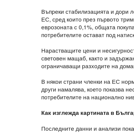
Въпреки стабилизацията и дори л
ЕС, сред които през първото триме
еврозоната с 0,1%, общата покуп
потребителите остават под натиск
Нарастващите цени и несигурност
световен мащаб, както и задържа
ограничаващи разходите на дома
В някои страни членки на ЕС норм
други намалява, което показва не
потребителите на национално нив
Как изглежда картината в Бълг
Последните данни и анализи пока