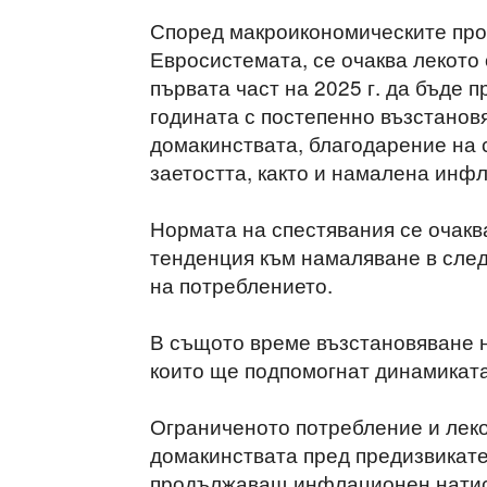
Според макроикономическите про
Евросистемата, се очаква лекото
първата част на 2025 г. да бъде 
годината с постепенно възстанов
домакинствата, благодарение на 
заетостта, както и намалена инф
Нормата на спестявания се очаква
тенденция към намаляване в сле
на потреблението.
В същото време възстановяване н
които ще подпомогнат динамиката
Ограниченото потребление и лек
домакинствата пред предизвикате
продължаващ инфлационен натиск