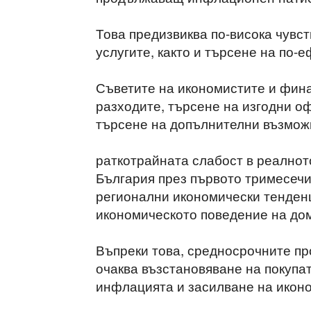
Това предизвиква по-висока чувст
услугите, както и търсене на по-
Съветите на икономистите и фина
разходите, търсене на изгодни оф
търсене на допълнителни възможн
раткотрайната слабост в реалнот
България през първото тримесечие
регионални икономически тенденц
икономическото поведение на до
Въпреки това, средносрочните про
очаква възстановяване на покупа
инфлацията и засилване на икон