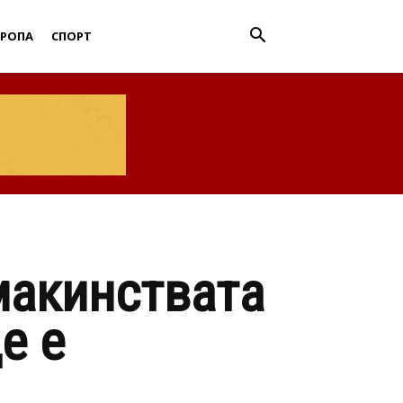
ВРОПА
СПОРТ
макинствата
е е