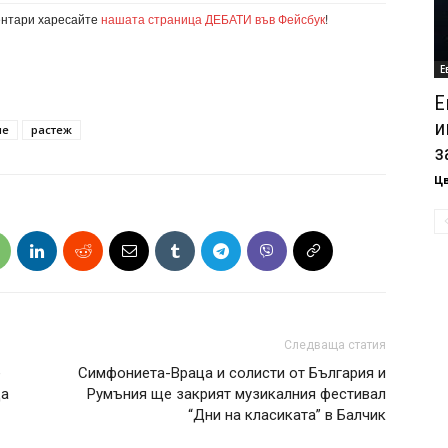
ентари харесайте
нашата страница ДЕБАТИ във Фейсбук
!
Е
Е
и
ие
растеж
з
Ц
Следваща статия
е
Симфониета-Враца и солисти от България и
да
Румъния ще закрият музикалния фестивал
“Дни на класиката” в Балчик