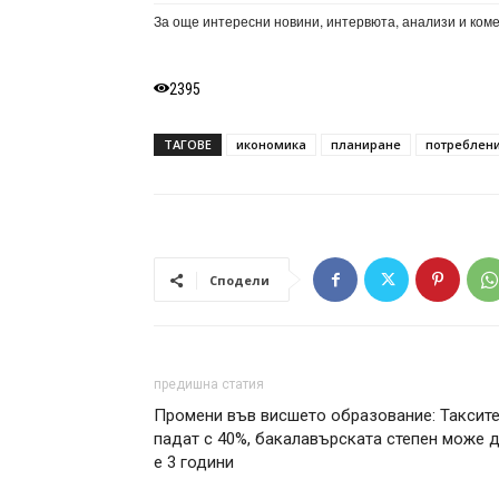
За още интересни новини, интервюта, анализи и ком
2395
ТАГОВЕ
икономика
планиране
потреблен
Сподели
предишна статия
Промени във висшето образование: Таксит
падат с 40%, бакалавърската степен може 
е 3 години