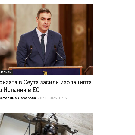
нализи
ризата в Сеута засили изолацията
а Испания в ЕС
ветелина Лазарова
-
07.08.2026, 16:35