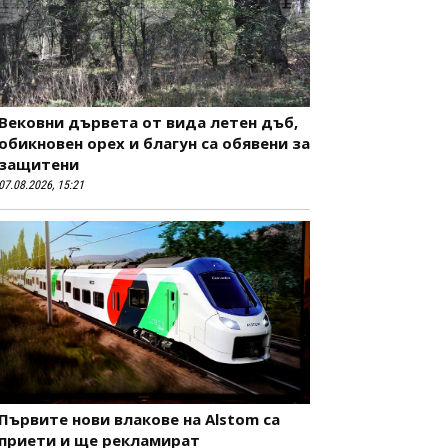
Вековни дървета от вида летен дъб,
обикновен орех и благун са обявени за
защитени
07.08.2026, 15:21
Първите нови влакове на Alstom са
приети и ще рекламират