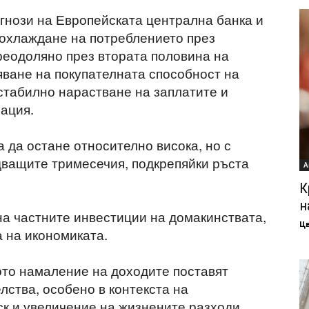
гнози на Европейската централна банка и
 охлаждане на потреблението през
преодоляно през втората половина на
яване на покупателната способност на
стабилно нарастване на заплатите и
лация.
 да остане относително висока, но с
дващите тримесечия, подкрепяйки ръста
А
К
н
а частните инвестиции на домакинствата,
Ц
 на икономиката.
ото намаление на доходите поставят
лства, особено в контекста на
 и увеличение на жизнените разходи.