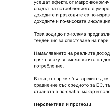
усещат ефекта от макроикономиче
спадът на потреблението е умере
доходите и разходите са по-израз
доходите и по-високата инфлация
Това води до по-голяма предпазли
тенденция за спестяване на пари 
Намаляването на реалните доходи
пряко върху възможностите на до
потребление.
В същото време българските дома
сравнение със средното за ЕС, тъ
страната е по-слаба, макар и пол
Перспективи и прогнози