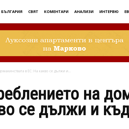
Дебати
БЪЛГАРИЯ
СВЯТ
КОМЕНТАРИ
АНАЛИЗИ
ИНТЕРВЮ
Е
макинствата в ЕС: На какво се дължи и...
реблението на до
кво се дължи и къд