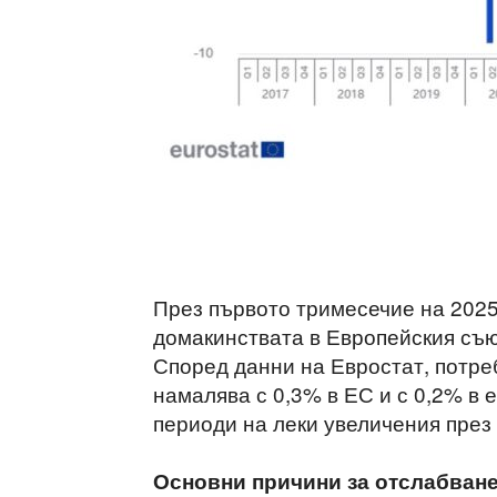
През първото тримесечие на 2025
домакинствата в Европейския съю
Според данни на Евростат, потре
намалява с 0,3% в ЕС и с 0,2% в 
периоди на леки увеличения през 
Основни причини за отслабване