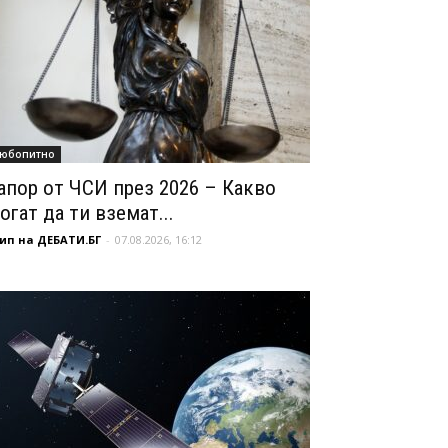
юбопитно
апор от ЧСИ през 2026 – Какво
огат да ти вземат...
ип на ДЕБАТИ.БГ
-
07.08.2026, 16:12