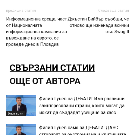
предишна статия
Следваща статия
Информационна среща, част
Джъстин Бийбър съобщи, че
от Националната
отново ще изненада всички
информационна кампания за
със Swag II
въвеждане на еврото, се
проведе днес в Пловдив
СВЪРЗАНИ СТАТИИ
ОЩЕ ОТ АВТОРА
Филип Гунев за ДЕБАТИ: Има различни
заинтересовани страни, които могат да
искат да създадат усещане за хаос
България
Филип Гунев само за ДЕБАТИ: ДАНС
отговарят за екстремизма и критичната