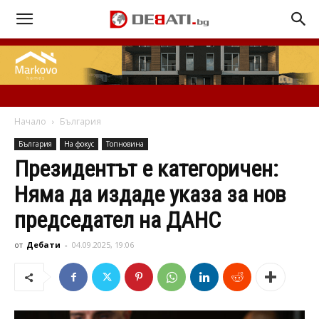
Начало
България
България
На фокус
Топновина
Президентът е категоричен:
Няма да издаде указа за нов
председател на ДАНС
от
Дебати
-
04.09.2025, 19:06