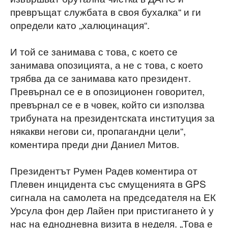
превръщат службата в своя бухалка“ и ги
определи като „халюцинация“.
И той се занимава с това, с което се
занимава опозицията, а не с това, с което
трябва да се занимава като президент.
Превърнал се е в опозиционен говорител,
превърнал се е в човек, който си използва
трибуната на президентската институция за
някакви негови си, пропагандни цели“,
коментира преди дни Даниел Митов.
Президентът Румен Радев коментира от
Плевен инцидента със смущенията в GPS
сигнала на самолета на председателя на ЕК
Урсула фон дер Лайен при пристигането ѝ у
нас на еднодневна визита в неделя. „Това е