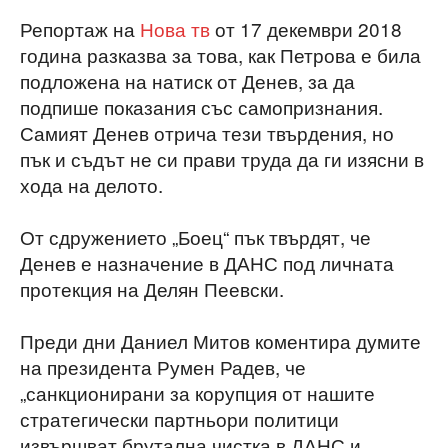
Репортаж на
Нова тв
от 17 декември 2018
година разказва за това, как Петрова е била
подложена на натиск от Денев, за да
подпише показания със самопризнания.
Самият Денев отрича тези твърдения, но
пък и съдът не си прави труда да ги изясни в
хода на делото.
От сдружението „Боец“ пък твърдят, че
Денев е назначение в ДАНС под личната
протекция на Делян Пеевски.
Преди дни Даниел Митов коментира думите
на президента Румен Радев, че
„санкционирани за корупция от нашите
стратегически партньори политици
извършват брутална чистка в ДАНС и