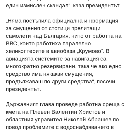
един измислен скандал“, каза президентът.
„Няма постъпила официална информация
за смущения от стотици прелитащи
самолети над България, нито от работта на
ВВС, които работиха паралелно
хеликоптерите в авиобаза „Крумово“. В
авиацията системите за навигация са
многократно резервирани, така че ако едно
средство има някакви смущения,
продължаваш по други средства“, посочи
президентът.
Държавният глава проведе работна среща с
кмета на Плевен Валентин Христов и
областния управител Николай Абрашев по
повод проблемите с водоснабдяването в