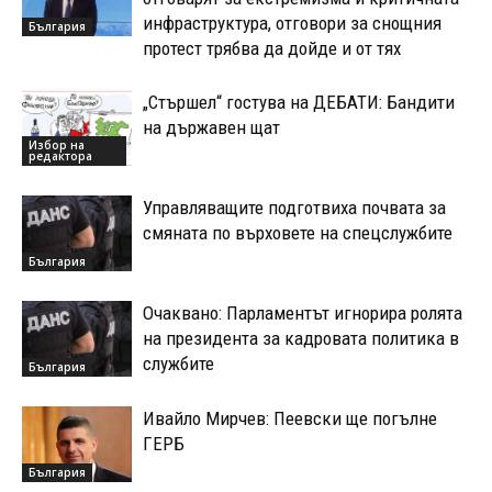
инфраструктура, отговори за снощния
България
протест трябва да дойде и от тях
„Стършел“ гостува на ДЕБАТИ: Бандити
на държавен щат
Избор на
редактора
Управляващите подготвиха почвата за
смяната по върховете на спецслужбите
България
Очаквано: Парламентът игнорира ролята
на президента за кадровата политика в
службите
България
Ивайло Мирчев: Пеевски ще погълне
ГЕРБ
България