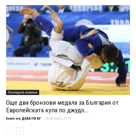
Последни новини
Още два бронзови медала за България от
Европейската купа по джудо...
Екип на ДЕБАТИ.БГ
-
09.08.2026, 21:11