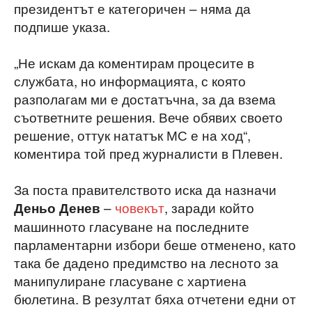
президентът е категоричен – няма да
подпише указа.
„Не искам да коментирам процесите в
службата, но информацията, с която
разполагам ми е достатъчна, за да взема
съответните решения. Вече обявих своето
решение, оттук нататък МС е на ход“,
коментира той пред журналисти в Плевен.
За поста правителството иска да назначи
–
човекът
, заради който
Деньо Денев
машинното гласуване на последните
парламентарни избори беше отменено, като
така бе дадено предимство на лесното за
манипулиране гласуване с хартиена
бюлетина. В резултат бяха отчетени едни от