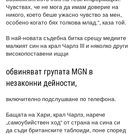
Чувствах, че не мога да имам доверие на
никого, което беше ужасно чувство за мен,
особено когато бях толкова млад.“, каза той.
В най-новата съдебна битка срещу медиите
малкият син на крал Чарлз III и няколко други
високопоставени ищци
обвиняват групата MGN в
незаконни дейности,
включително подслушване по телефона.
Бащата на Хари, крал Чарлз, нарече
„самоубийствен ход“ от страна на сина си
да съди британските таблоиди, поне според