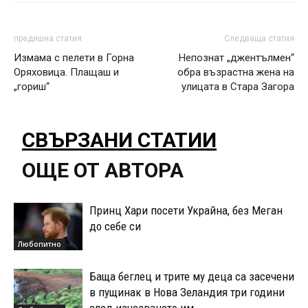
предишна статия
Следваща статия
Измама с пелети в Горна
Непознат „джентълмен“
Оряховица. Плащаш и
обра възрастна жена на
„гориш“
улицата в Стара Загора
СВЪРЗАНИ СТАТИИ
ОЩЕ ОТ АВТОРА
Принц Хари посети Украйна, без Меган
до себе си
Любопитно
Баща беглец и трите му деца са засечени
в пущинак в Нова Зеландия три години
след изчезването им