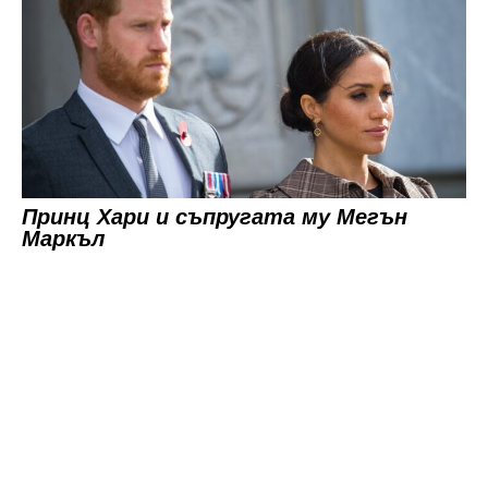
Принц Хари и съпругата му Мегън
Маркъл