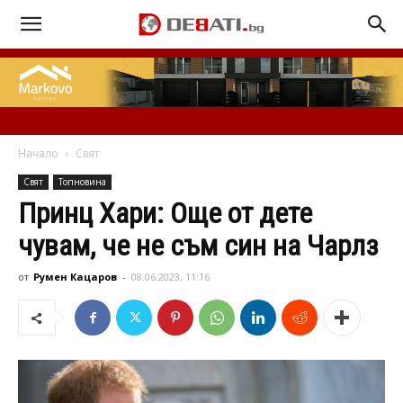
Начало
Свят
Свят
Топновина
Принц Хари: Още от дете
чувам, че не съм син на Чарлз
от
Румен Кацаров
-
08.06.2023, 11:16