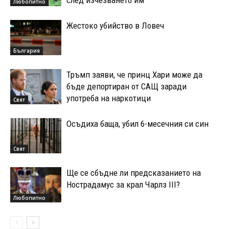
Любопитно
Жестоко убийство в Ловеч
България
Тръмп заяви, че принц Хари може да
бъде депортиран от САЩ заради
употреба на наркотици
Свят
Осъдиха баща, убил 6-месечния си син
Свят
Ще се сбъдне ли предсказанието на
Нострадамус за крал Чарлз III?
Любопитно