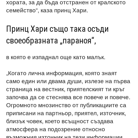
хората, за да бъда отстранен от кралското
семейство“, каза принц Хари.
Принц Хари също така осъди
своеобразната „параноя“,
в която е изпаднал още като малък.
„Когато лична информация, която знаят
само един или двама души, излезе на първа
страница на вестник, приятелският ти кръг
започва да се стеснява все повече и повече.
Огромното мнозинство от публикациите са
приписани на партньор, приятел, източник,
близък човек, което всъщност създава
атмосфера на подозрение относно
възможния източник на тези информации.