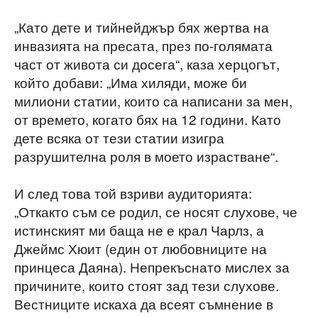
„Като дете и тийнейджър бях жертва на
инвазията на пресата, през по-голямата
част от живота си досега“, каза херцогът,
който добави: „Има хиляди, може би
милиони статии, които са написани за мен,
от времето, когато бях на 12 години. Като
дете всяка от тези статии изигра
разрушителна роля в моето израстване“.
И след това той взриви аудиторията:
„Откакто съм се родил, се носят слухове, че
истинският ми баща не е крал Чарлз, а
Джеймс Хюит (един от любовниците на
принцеса Даяна). Непрекъснато мислех за
причините, които стоят зад тези слухове.
Вестниците искаха да всеят съмнение в