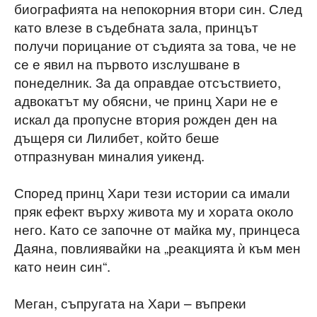
биографията на непокорния втори син. След
като влезе в съдебната зала, принцът
получи порицание от съдията за това, че не
се е явил на първото изслушване в
понеделник. За да оправдае отсъствието,
адвокатът му обясни, че принц Хари не е
искал да пропусне втория рожден ден на
дъщеря си Лилибет, който беше
отпразнуван миналия уикенд.
Според принц Хари тези истории са имали
пряк ефект върху живота му и хората около
него. Като се започне от майка му, принцеса
Даяна, повлиявайки на „реакцията ѝ към мен
като неин син“.
Меган, съпругата на Хари – въпреки