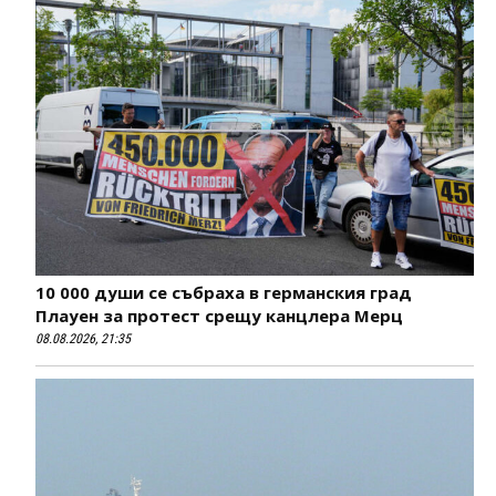
10 000 души се събраха в германския град
Плауен за протест срещу канцлера Мерц
08.08.2026, 21:35