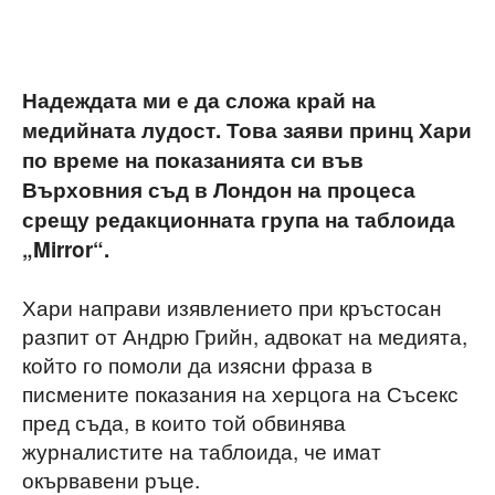
Надеждата ми е да сложа край на
медийната лудост. Това заяви принц Хари
по време на показанията си във
Върховния съд в Лондон на процеса
срещу редакционната група на таблоида
„Mirror“.
Хари направи изявлението при кръстосан
разпит от Андрю Грийн, адвокат на медията,
който го помоли да изясни фраза в
писмените показания на херцога на Съсекс
пред съда, в които той обвинява
журналистите на таблоида, че имат
окървавени ръце.