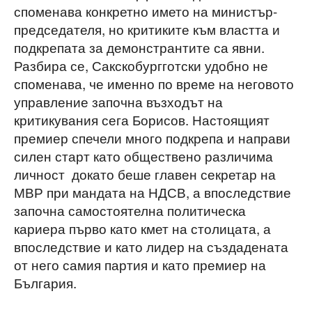
споменава конкретно името на министър-
председателя, но критиките към властта и
подкрепата за демонстрантите са явни.
Разбира се, Сакскобургготски удобно не
споменава, че именно по време на неговото
управление започна възходът на
критикувания сега Борисов. Настоящият
премиер спечели много подкрепа и направи
силен старт като обществено различима
личност докато беше главен секретар на
МВР при мандата на НДСВ, а впоследствие
започна самостоятелна политическа
кариера първо като кмет на столицата, а
впоследствие и като лидер на създадената
от него самия партия и като премиер на
България.