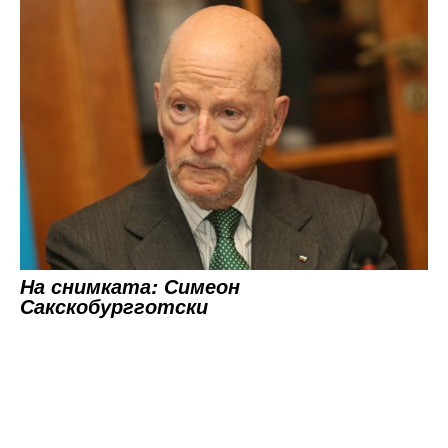
На снимката: Симеон
Сакскобургготски