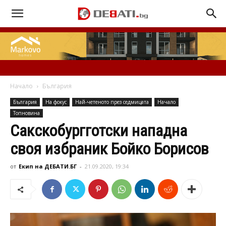
Начало
България
България
На фокус
Най-четеното през седмицата
Начало
Топновина
Сакскобургготски нападна
своя избраник Бойко Борисов
от
Екип на ДЕБАТИ.БГ
-
21.09.2020, 19:34