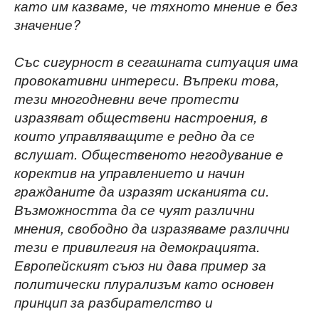
като им казваме, че тяхното мнение е без
значение?
Със сигурност в сегашната ситуация има
провокативни интереси. Въпреки това,
тези
многодневни вече протести
изразяват обществени настроения, в
които управляващите е редно да се
вслушат. Общественото негодувание е
коректив на управлението и начин
гражданите да изразят исканията си.
Възможността да се чуят различни
мнения, свободно да изразяваме различни
тези е привилегия на демокрацията.
Европейският съюз ни дава пример за
политически плурализъм като основен
принцип за разбирателство и