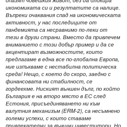
опазят човешкия живот, без да блокира
икономиката си и резултатите са налице.
Въпреки очаквания спад на икономическата
активност, у нас последиците от
пандемията са несравнимо по-леки от
тези в други страни. Вместо да привлечем
вниманието с този добър пример и да се
акцентират възможностите, които
предлагаме в една все по-глобална Европа,
ние изпъкваме с нестабилна политическа
среда! Нещо, с което до скоро, заедно с
финансовата ни стабилност, се
гордеехме. Ниският външен дълг, по който
България е на второ място в ЕС след
Естония, присъединяването ни към
валутния механизъм (ERM-2), са несъмнено
големи успехи, с които ставаме
привлекателни за
външни инвеститори. Но