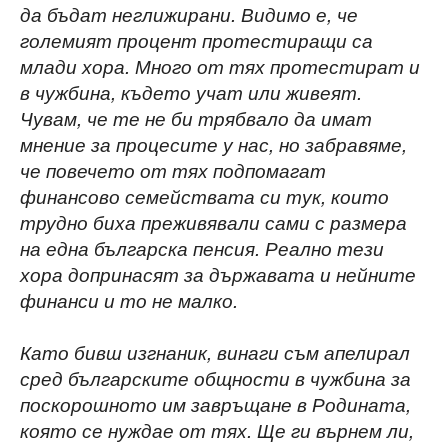
да бъдат неглижирани. Видимо е, че
големият процент протестиращи са
млади хора. Много от тях протестират и
в чужбина, където учат или живеят.
Чувам, че те не би трябвало да имат
мнение за процесите у нас, но забравяме,
че повечето от тях подпомагат
финансово семействата си тук, които
трудно биха преживявали сами с размера
на една българска пенсия. Реално тези
хора допринасят за държавата и нейните
финанси и то не малко.
Като бивш изгнаник, винаги съм апелирал
сред българските общности в чужбина за
поскорошното им завръщане в Родината,
която се нуждае от тях. Ще ги върнем ли,