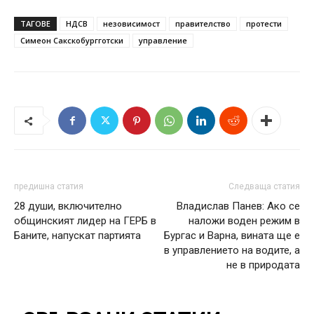
ТАГОВЕ
НДСВ
незовисимост
правителство
протести
Симеон Сакскобургготски
управление
предишна статия
Следваща статия
28 души, включително
Владислав Панев: Ако се
общинският лидер на ГЕРБ в
наложи воден режим в
Баните, напускат партията
Бургас и Варна, вината ще е
в управлението на водите, а
не в природата