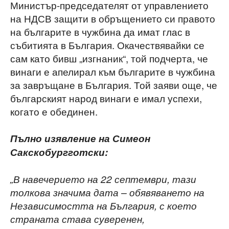
Министър-председателят от управлението
на НДСВ защити в обръщението си правото
на българите в чужбина да имат глас в
събитията в България. Окачествявайки се
сам като бивш „изгнаник“, той подчерта, че
винаги е апелирал към българите в чужбина
за завръщане в България. Той заяви още, че
българският народ винаги е имал успехи,
когато е обединен.
Пълно изявление на Симеон
Сакскобургготски:
„В навечерието на 22 септември, тази
толкова значима дата – обявяването на
Независимостта на България, с което
страната става суверенен,