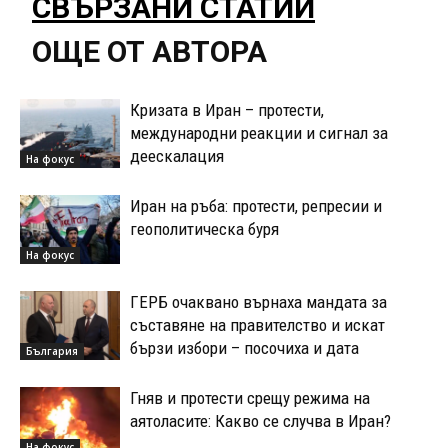
СВЪРЗАНИ СТАТИИ
ОЩЕ ОТ АВТОРА
Кризата в Иран – протести,
международни реакции и сигнал за
деескалация
На фокус
Иран на ръба: протести, репресии и
геополитическа буря
На фокус
ГЕРБ очаквано върнаха мандата за
съставяне на правителство и искат
бързи избори – посочиха и дата
България
Гняв и протести срещу режима на
аятоласите: Какво се случва в Иран?
На фокус