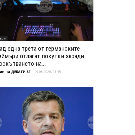
ари
ад една трета от германските
еймъри отлагат покупки заради
оскъпването на...
ип на ДЕБАТИ.БГ
-
09.08.2026, 21:45