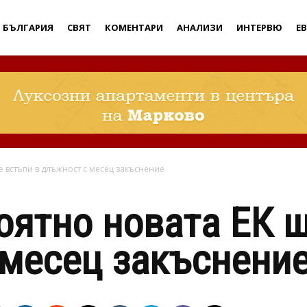
Дебати
БЪЛГАРИЯ
СВЯТ
КОМЕНТАРИ
АНАЛИЗИ
ИНТЕРВЮ
Е
е встъпи в длъжност с месец закъснение
оятно новата ЕК 
 месец закъснени