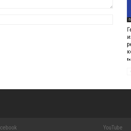
П
Г
и
р
к
Ек
acebook
YouTube