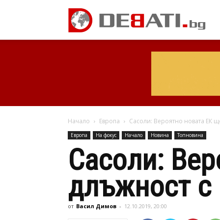
Начало
Европа
Сасоли: Вероятно новата ЕК щ
Европа
На фокус
Начало
Новина
Топновина
Сасоли: Вер
длъжност с
от
Васил Димов
-
12.10.2019, 20:00