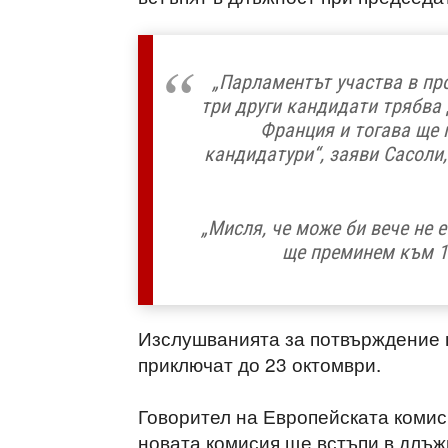
„Парламентът участва в про
три други кандидати трябва 
Франция и тогава ще
кандидатури“, заяви Сасоли
„Мисля, че може би вече не 
ще преминем към 1
Изслушванията за потвърждение 
приключат до 23 октомври.
Говорител на Европейската комиси
новата комисия ще встъпи в длъж