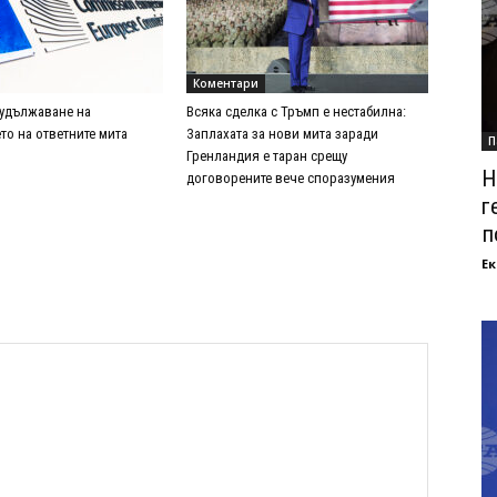
Коментари
 удължаване на
Всяка сделка с Тръмп е нестабилна:
то на ответните мита
Заплахата за нови мита заради
П
Гренландия е таран срещу
Н
договорените вече споразумения
г
п
Ек