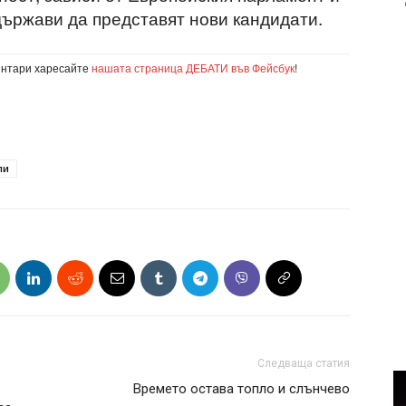
държави да представят нови кандидати.
ентари харесайте
нашата страница ДЕБАТИ във Фейсбук
!
ли
Следваща статия
Времето остава топло и слънчево