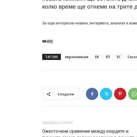
колко време ще отнеме на трите 
За още интересни новини, интервюта, анализи и ком
490
ТАГОВЕ
еврокомисия
ЕК
ЕП
ЕС
Сасо
Сподели
предишна статия
Ожесточени сражения между кюрдите и