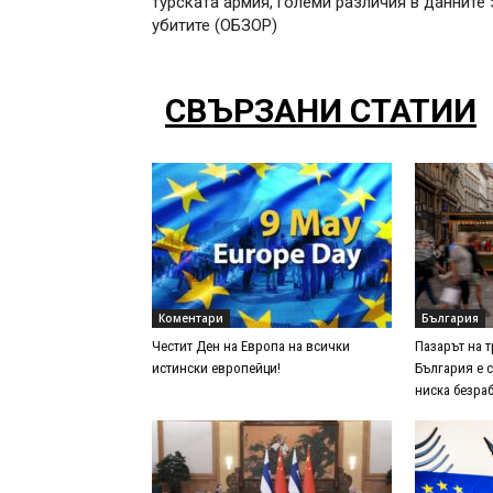
турската армия, големи различия в данните 
убитите (ОБЗОР)
СВЪРЗАНИ СТАТИИ
Коментари
България
Честит Ден на Европа на всички
Пазарът на т
истински европейци!
България е с
ниска безра