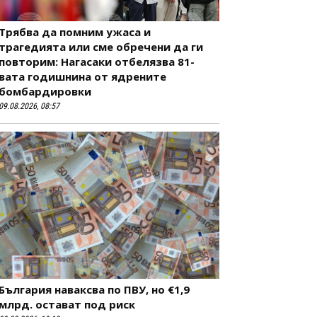
Трябва да помним ужаса и
трагедията или сме обречени да ги
повторим: Нагасаки отбелязва 81-
вата годишнина от ядрените
бомбардировки
09.08.2026, 08:57
България наваксва по ПВУ, но €1,9
млрд. остават под риск