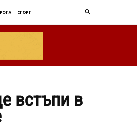
ВРОПА
СПОРТ
ще встъпи в
е