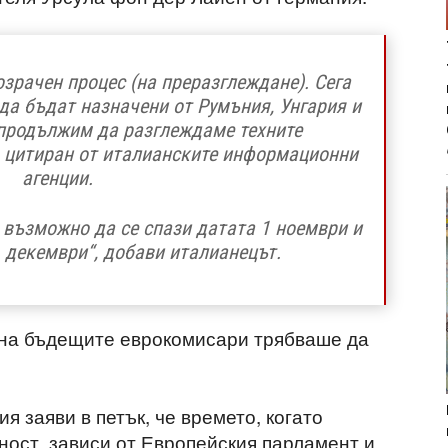
зрачен процес (на преразглеждане). Сега
да бъдат назначени от Румъния, Унгария и
 продължим да разглеждаме техните
, цитиран от италианските информационни
агенции.
е възможно да се спази датата 1 ноември и
 декември“, добави италианецът.
на бъдещите еврокомисари трябваше да
я заяви в петък, че времето, когато
ност, зависи от Европейския парламент и