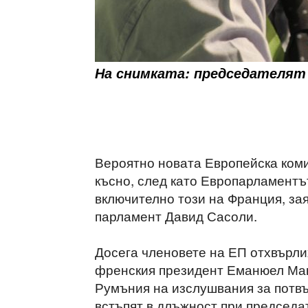
На снимката: председателят 
Вероятно новата Европейска коми
късно, след като Европарламентъ
включително този на Франция, за
парламент Давид Сасоли.
Досега членовете на ЕП отхвърли
френския президент Еманюел Макр
Румъния на изслушвания за потвъ
встъпят в длъжност при председа