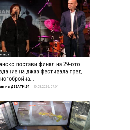
ултура
анско постави финал на 29-ото
здание на джаз фестивала пред
ногобройна...
ип на ДЕБАТИ.БГ
-
10.08.2026, 07:01