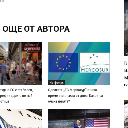
за
ОЩЕ ОТ АВТОРА
К
Б
и
м
На фокус
Ек
руда в ЕС е стабилен,
Сделката „ЕС-Меркосур“ влиза
ред лидерите по най-
временно в сила от днес: Какви са
ботица
очакванията?