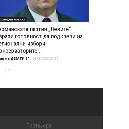
оследни новини
ерманската партия „Левите“
зрази готовност да подкрепи на
егионални избори
онсерваторите...
ип на ДЕБАТИ.БГ
-
09.08.2026, 21:35
Партньори