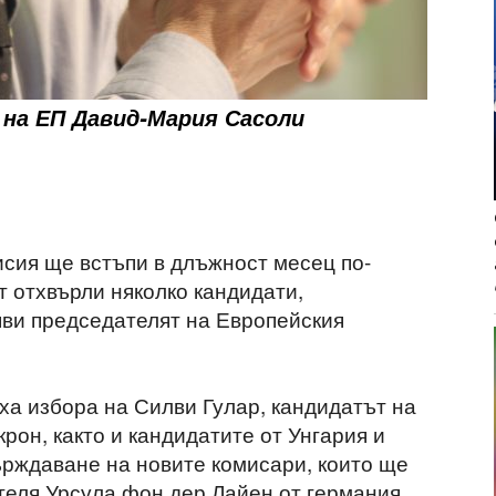
на ЕП Давид-Мария Сасоли
сия ще встъпи в длъжност месец по-
т отхвърли няколко кандидати,
яви председателят на Европейския
ха избора на Силви Гулар, кандидатът на
он, както и кандидатите от Унгария и
рждаване на новите комисари, които ще
теля Урсула фон дер Лайен от германия.