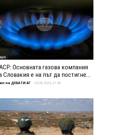
ари
АСР: Основната газова компания
а Словакия е на път да постигне...
ип на ДЕБАТИ.БГ
-
05.08.2026, 21:40