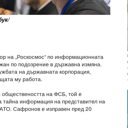
ук/
тор на „Роскосмос“ по информационната
жан по подозрение в държавна измяна.
ужбата на държавната корпорация,
ущата му работа.
с обществеността на ФСБ, той е
а тайна информация на представител на
НАТО. Сафронов е изправен пред 20