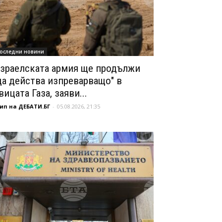
оследни новини
зраелската армия ще продължи
да действа изпреварващо" в
вицата Газа, заяви...
ип на ДЕБАТИ.БГ
-
05.08.2026, 21:35