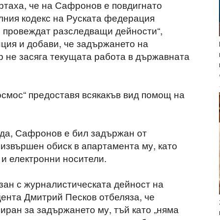
таха, че на Сафронов е повдигнато
елния кодекс на Руската федерация
е провеждат разследващи дейности“,
нция и добави, че задържането на
р не засяга текущата работа в държавната
осмос“ предоставя всякакъв вид помощ на
еда, Сафронов е бил задържан от
извършен обиск в апартамента му, като
и електронни носители.
зан с журналистическата дейност на
ента Дмитрий Песков отбеляза, че
ран за задържането му, тъй като „няма