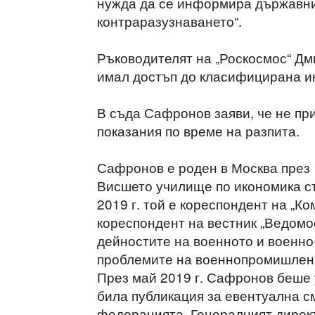
нужда да се информира държавния
контраразузнаването“.
Ръководителят на „Роскосмос“ Дми
имал достъп до класифицирана 
В съда Сафронов заяви, че не при
показания по време на разпита.
Сафронов е роден в Москва през 
Висшето училище по икономика съ
2019 г. той е кореспондент на „Ко
кореспондент на вестник „Ведомос
дейностите на военното и военно
проблемите на военнопромишлени
През май 2019 г. Сафронов беше 
била публикация за евентуална с
федерацията. Генералният директо