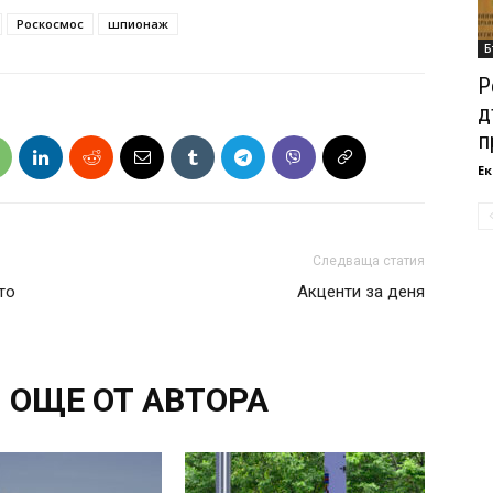
Роскосмос
шпионаж
Б
Р
д
п
Ек
Следваща статия
то
Акценти за деня
ОЩЕ ОТ АВТОРА