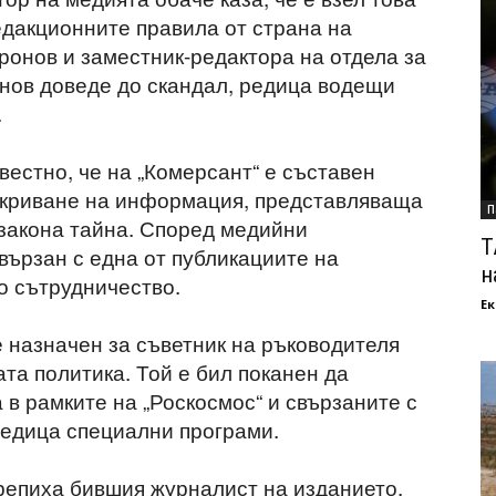
дакционните правила от страна на
онов и заместник-редактора на отдела за
нов доведе до скандал, редица водещи
.
естно, че на „Комерсант“ е съставен
зкриване на информация, представляваща
П
закона тайна. Според медийни
Т
вързан с една от публикациите на
н
о сътрудничество.
Ек
 назначен за съветник на ръководителя
та политика. Той е бил поканен да
в рамките на „Роскосмос“ и свързаните с
 редица специални програми.
репиха бившия журналист на изданието.