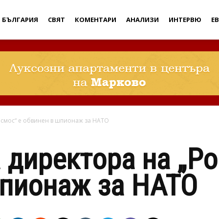
Дебати
БЪЛГАРИЯ
СВЯТ
КОМЕНТАРИ
АНАЛИЗИ
ИНТЕРВЮ
Е
осмос“ е обвинен в шпионаж за НАТО
 директора на „Ро
шпионаж за НАТО