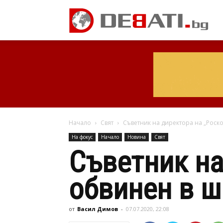
Начало
Свят
Съветник на директора на „Роск
На фокус
Начало
Новина
Свят
Съветник на
обвинен в 
от
Васил Димов
-
07.07.2020, 22:08