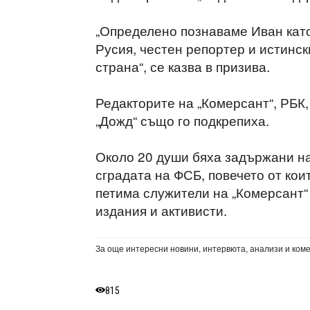
„Определено познаваме Иван като
Русия, честен репортер и истинск
страна“, се казва в призива.
Редакторите на „Комерсант“, РБК,
„Дожд“ също го подкрепиха.
Около 20 души бяха задържани на
сградата на ФСБ, повечето от ко
петима служители на „Комерсант“
издания и активисти.
За още интересни новини, интервюта, анализи и ком
815