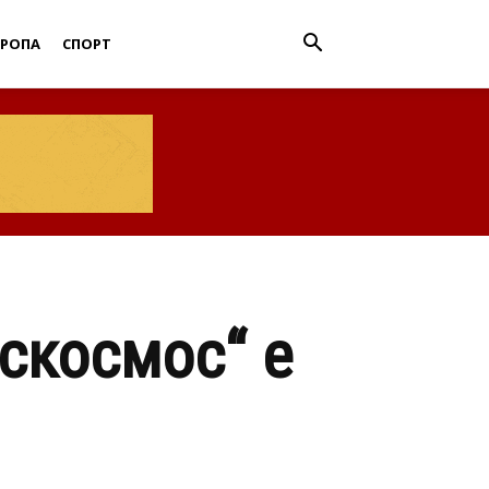
ВРОПА
СПОРТ
скосмос“ е