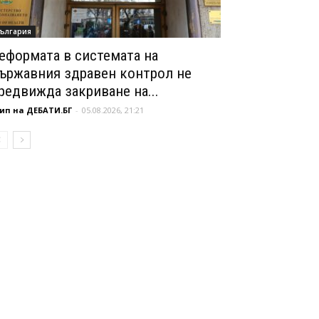
ългария
еформата в системата на
ържавния здравен контрол не
редвижда закриване на...
ип на ДЕБАТИ.БГ
-
05.08.2026, 21:21