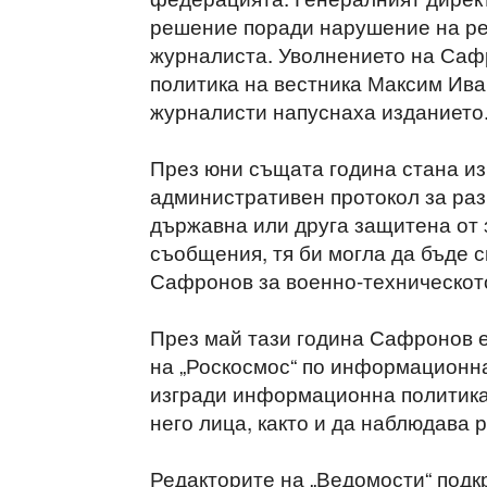
решение поради нарушение на ре
журналиста. Уволнението на Сафр
политика на вестника Максим Ива
журналисти напуснаха изданието
През юни същата година стана изв
административен протокол за ра
държавна или друга защитена от 
съобщения, тя би могла да бъде с
Сафронов за военно-техническот
През май тази година Сафронов е
на „Роскосмос“ по информационна
изгради информационна политика 
него лица, както и да наблюдава
Редакторите на „Ведомости“ подк