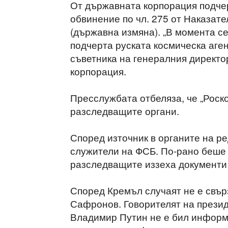
От държавната корпорация подчер
обвинение по чл. 275 от Наказат
(държавна измяна). „В момента с
подчерта руската космическа аге
съветника на генералния директо
корпорация.
Пресслужбата отбеляза, че „Роск
разследващите органи.
Според източник в органите на р
служители на ФСБ. По-рано беше 
разследващите иззеха документи 
Според Кремъл случаят не е свър
Сафронов. Говорителят на презид
Владимир Путин не е бил информи