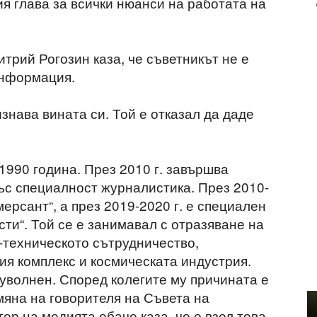
 глава за всички нюанси на работата на
трий Рогозин каза, че съветникът не е
информация.
знава вината си. Той е отказал да даде
1990 година. През 2010 г. завършва
с специалност журналистика. През 2010-
мерсант“, а през 2019-2020 г. е специален
ти“. Той се е занимавал с отразяване на
-техническото сътрудничество,
я комплекс и космическата индустрия.
уволнен. Според колегите му причината е
мяна на говорителя на Съвета на
р на медията обаче каза, че е взел това