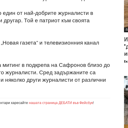
 един от най-добрите журналисти в
и другар. Той е патриот към своята
П
И
 „Новая газета“ и телевизионния канал
"
и
Ек
 митинг в подкрепа на Сафронов близо до
ито журналисти. Сред задържаните са
 и няколко други журналисти от различни
ентари харесайте
нашата страница ДЕБАТИ във Фейсбук
!