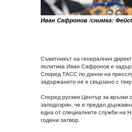
Иван Сафронов /снимка: Фейсб
Съветникът на генералния дирек
политика Иван Сафронов е задър
Според ТАСС по данни на прессл
задържането не е свързано с тек
Според руския Център за връзки 
заподозрян, че е предал държавн
една от специалните служби на 
години затвор.