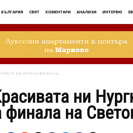
Дебати
БЪЛГАРИЯ
СВЯТ
КОМЕНТАРИ
АНАЛИЗИ
ИНТЕРВЮ
Е
 блести. Ще мести на финала на...
Красивата ни Нург
 финала на Свето