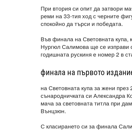
При втория си опит да затвори м
реми на 33-тия ход с черните фиг
спокойно да търси и победата.
Във финала на Световната купа, к
Нургюл Салимова ще се изправи 
годишната рускиня е номер 2 в ст
финала на първото издани
на Световната купа за жени през 
сънародничката си Александра Кос
мача за световната титла при дам
Вънцзюн.
С класирането си за финала Сали