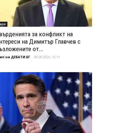
ари
върденията за конфликт на
нтереси на Димитър Главчев с
ъзложените от...
ип на ДЕБАТИ.БГ
-
08.08.2026, 13:11