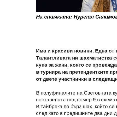
На снимката: Нургюл Салимо
Има и красиви новини. Една от
Талантливата ни шахматистка с
купа за жени, която се провежда
в турнира на претендентките пр
от двете участнички в следващи
В полуфиналите на Световната ку
поставената под номер 9 в схемат
В тайбрека по бърз шах, който се 
след като в предишните два дни 