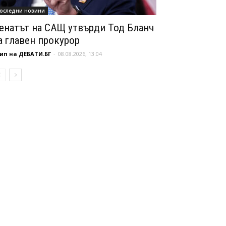
оследни новини
енатът на САЩ утвърди Тод Бланч
а главен прокурор
ип на ДЕБАТИ.БГ
-
08.08.2026, 13:04