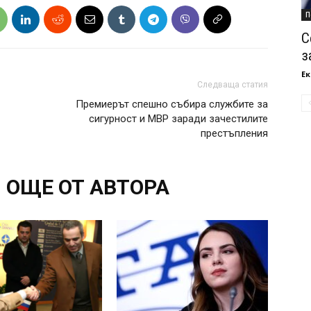
П
С
з
Ек
Следваща статия
Премиерът спешно събира службите за
сигурност и МВР заради зачестилите
престъпления
ОЩЕ ОТ АВТОРА