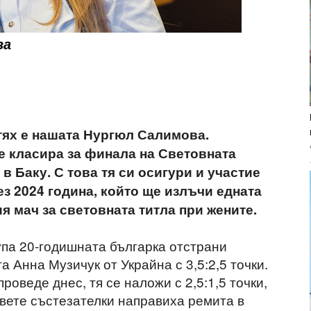
ва
 тях е нашата Нургюл Салимова.
е класира за финала на Световната
 в Баку. С това тя си осигури и участие
ез 2024 година, който ще излъчи едната
я мач за световната титла при жените.
па 20-годишната българка отстрани
а Анна Музичук от Украйна с 3,5:2,5 точки.
проведе днес, тя се наложи с 2,5:1,5 точки,
двете състезателки направиха ремита в