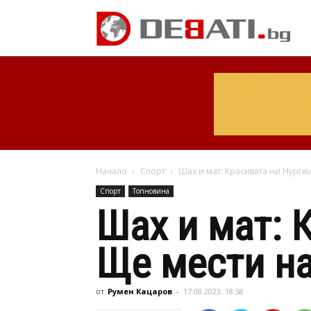
Начало
Спорт
Шах и мат: Красивата ни Нургюл
Спорт
Топновина
Шах и мат: 
Ще мести на
от
Румен Кацаров
-
17.08.2023, 18:58