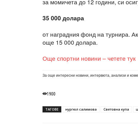
за момичета до 12 години, си ос
35 000 долара
от наградния фонд на турнира. Ак
още 15 000 долара.
Още спортни новини – четете тук
За още интересни новини, интервюта, анализи и ком
1900
ТАГОВЕ
нургюл салимова
Световна купа