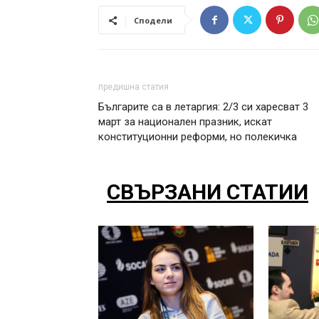
Сподели
предишна статия
Българите са в летаргия: 2/3 си харесват 3
март за национален празник, искат
конституционни реформи, но полекичка
СВЪРЗАНИ СТАТИИ