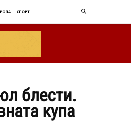
ВРОПА
СПОРТ
юл блести.
вната купа