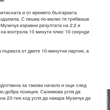
ритисната и от времето българката
ендшпила. С пешка по-малко тя трябваше
 Музичук изравни резултата на 2:2 и
 на контрола 10 минути плюс 10 секунди
 първата от двете 10-минутни партии, а
одготвена за такова начало и още след
по-добра позиция. Салимова успя да
на 23-тия ход успя да накара Музичук да