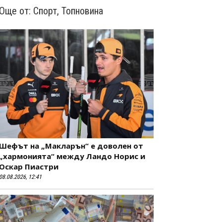
Още от:
Спорт
,
Топновина
Шефът на „Макларън“ е доволен от
„хармонията“ между Ландо Норис и
Оскар Пиастри
08.08.2026, 12:41