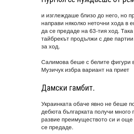
и изглеждаше близо до него, но п
направи няколко неточни хода в 
да се предаде на 63-тия ход. Така
тайбрекът продължи с две партии
за ход.
Салимова беше с белите фигури в
Музичук избра вариант на приет
Дамски гамбит.
Украинката обаче явно не беше п
дебюта българката получи много 
развие преимуществото си и още 
се предаде.