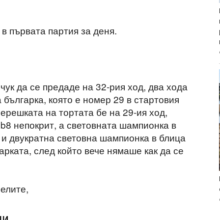
 първата партия за деня.
чук да се предаде на 32-рия ход, два хода
българка, която е номер 29 в стартовия
черешката на тортата бе на 29-ия ход,
и b8 непокрит, а световната шампионка в
 и двукратна световна шампионка в блица
арката, след който вече нямаше как да се
белите,
ми