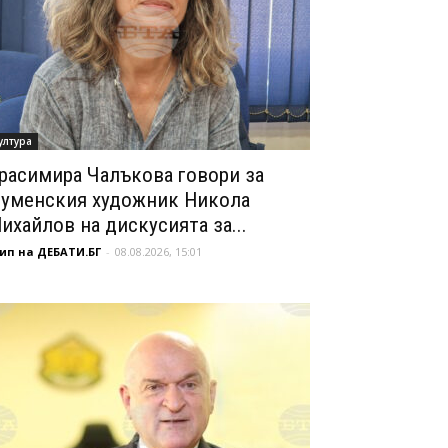
ултура
расимира Чалъкова говори за
уменския художник Никола
ихайлов на дискусията за...
ип на ДЕБАТИ.БГ
-
08.08.2026, 15:01