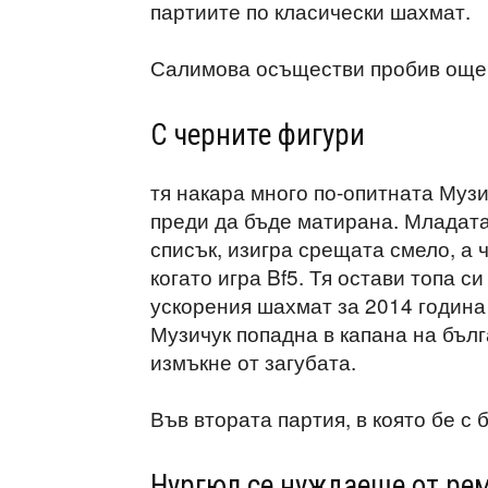
партиите по класически шахмат.
Салимова осъществи пробив още в
С черните фигури
тя накара много по-опитната Музи
преди да бъде матирана. Младата 
списък, изигра срещата смело, а 
когато игра Bf5. Тя остави топа с
ускорения шахмат за 2014 година
Музичук попадна в капана на бълг
измъкне от загубата.
Във втората партия, в която бе с 
Нургюл се нуждаеше от ре