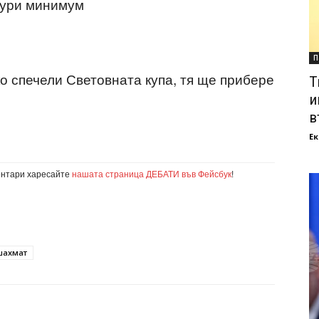
игури минимум
П
о спечели Световната купа, тя ще прибере
Т
и
в
Ек
ентари харесайте
нашата страница ДЕБАТИ във Фейсбук
!
шахмат