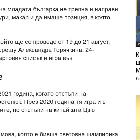
ача младата българка не трепна и направи
ури, макар и да имаше позиция, в която
ойто ще се проведе от 19 до 21 август,
К
срещу Александра Горячкина. 24-
К
артовия списък и игра във
ш
М
е
Ек
2021 година, когато отстъпи на
тенюк. През 2020 година тя игра и в
ите, но отстъпи на китайката Цзю
мова, която е бивша световна шампионка