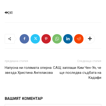
241
предишна статия
Следваща статия
Напусна ни голямата оперна
САЩ заплаши Ким Чен-Ун, че
звезда Христина Ангелакова
ще последва съдбата на
Кадафи
ВАШИЯТ КОМЕНТАР