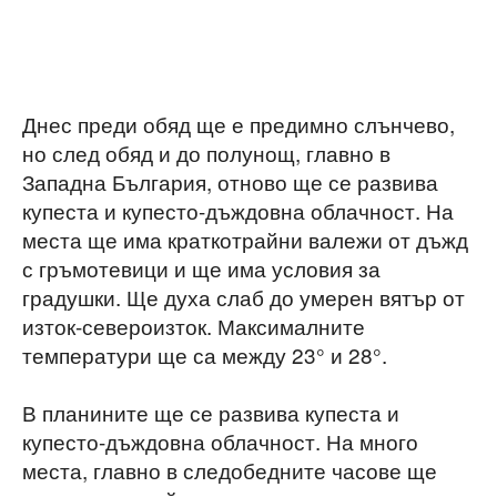
Днес преди обяд ще е предимно слънчево,
но след обяд и до полунощ, главно в
Западна България, отново ще се развива
купеста и купесто-дъждовна облачност. На
места ще има краткотрайни валежи от дъжд
с гръмотевици и ще има условия за
градушки. Ще духа слаб до умерен вятър от
изток-североизток. Максималните
температури ще са между 23° и 28°.
В планините ще се развива купеста и
купесто-дъждовна облачност. На много
места, главно в следобедните часове ще