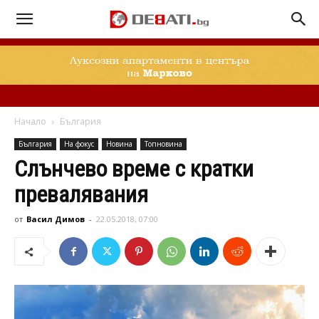
Начало
България
България
На фокус
Новина
Топновина
Слънчево време с кратки
превалявания
от
Васил Димов
-
22.05.2018, 07:00