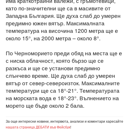
има краткотрайни валежи, с гръмотевици,
като по-значителни ще са в масивите от
Западна България. Ще духа слаб до умерен
предимно южен вятър. Максималната
температура на височина 1200 метра ще е
около 15°, на 2000 метра – около 8°.
По Черноморието преди обяд на места ще е
с ниска облачност, която бързо ще се
разкъса и ще се установи предимно
слънчево време. Ще духа слаб до умерен
вятър от север-североизток. Максималните
температури ще са 18°-21°. Температурата
на морската вода е 18°-23°. Вълнението на
морето ще бъде около 2 бала.
За още интересни новини, интервюта, анализи и коментари харесайте
нашата страница ДЕБАТИ във Фейсбук
!