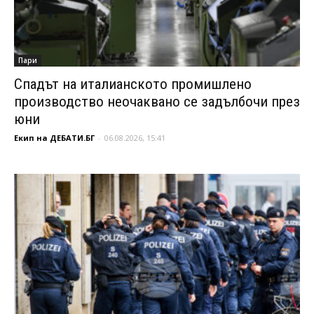
Пари
Спадът на италианското промишлено
производство неочаквано се задълбочи през
юни
Екип на ДЕБАТИ.БГ
-
06.08.2026, 15:41