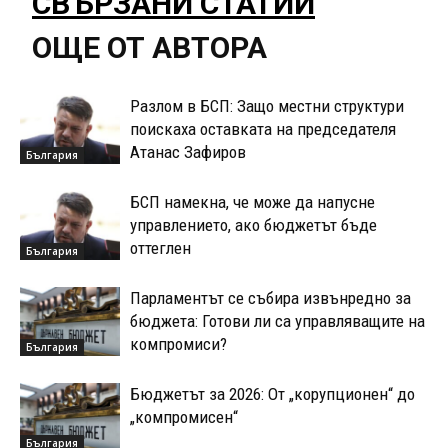
СВЪРЗАНИ СТАТИИ
ОЩЕ ОТ АВТОРА
Разлом в БСП: Защо местни структури
поискаха оставката на председателя
Атанас Зафиров
България
БСП намекна, че може да напусне
управлението, ако бюджетът бъде
оттеглен
България
Парламентът се събира извънредно за
бюджета: Готови ли са управляващите на
компромиси?
България
Бюджетът за 2026: От „корупционен“ до
„компромисен“
България