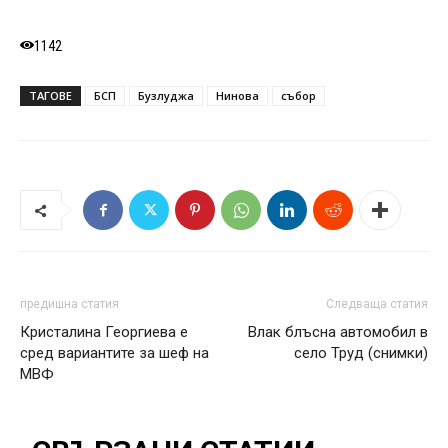
1142
ТАГОВЕ
БСП
Бузлуджа
Нинова
събор
предишна статия
Следваща статия
Кристалина Георгиева е
Влак блъсна автомобил в
сред вариантите за шеф на
село Труд (снимки)
МВФ