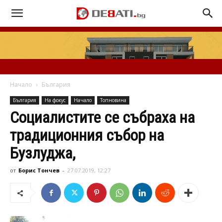
Начало
България
България
На фокус
Начало
Топновина
Социалистите се събраха на
традиционния събор на
Бузлуджа,
от
Борис Тончев
-
27.07.2019, 12:27