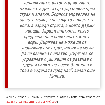
едноличната, авторитарна власт,
пълзящата диктатура управлява чрез
страх и апатия. Борисов управлява не
защото може, и не защото народът го
иска, а заради страха, в който държи
народа. Заради апатията, която
предизвиква с политиката, която
води. Държава не може да се
управлява със страх, нация не може
да се развива с апатия. Държава се
управлява с ум, нация се развива с
труда и силите на всеки българин и
това е задачата пред нас“, заяви още
Нинова.
За още интересни новини, интервюта, анализи и коментари харесайте
нашата страница ДЕБАТИ във Фейсбук
!