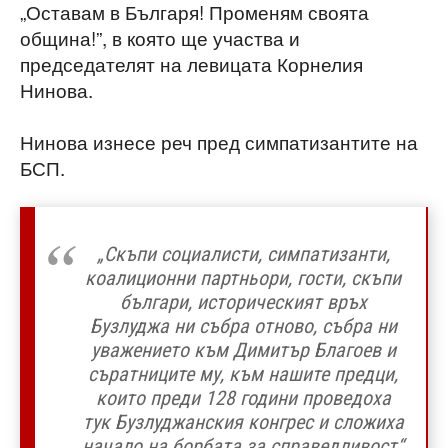
„Оставам в Българя! Променям своята
община!”, в която ще участва и
председателят на левицата Корнелия
Нинова.
Нинова изнесе реч пред симпатизантите на
БСП.
„Скъпи социалисти, симпатизанти,
коалиционни партньори, гости, скъпи
българи, историческият връх
Бузлуджа ни събра отново, събра ни
уважението към Димитър Благоев и
съратниците му, към нашите предци,
които преди 128 години проведоха
тук Бузлуджанския конгрес и сложиха
начало на борбата за справедливост“