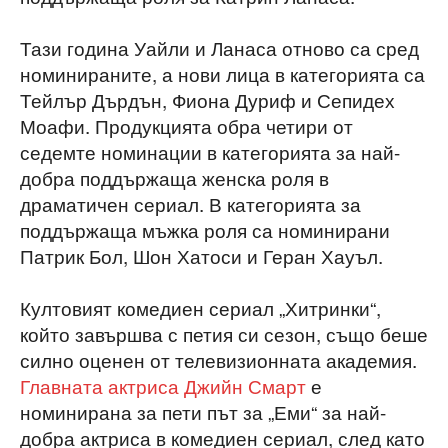
Тази година Уайли и Ланаса отново са сред
номинираните, а нови лица в категорията са
Тейлър Дърдън, Фиона Дуриф и Сепидех
Моафи. Продукцията обра четири от
седемте номинации в категорията за най-
добра поддържаща женска роля в
драматичен сериал. В категорията за
поддържаща мъжка роля са номинирани
Патрик Бол, Шон Хатоси и Геран Хауъл.
Култовият комедиен сериал „Хитринки“,
който завършва с петия си сезон, също беше
силно оценен от телевизионната академия.
Главната актриса Джийн Смарт
е
номинирана за пети път за „Еми“ за най-
добра актриса в комедиен сериал, след като