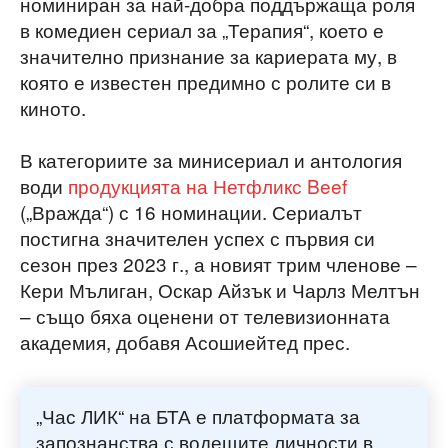
номиниран за най-добра поддържаща роля
в комедиен сериал за „Терапия“, което е
значително признание за кариерата му, в
която е известен предимно с ролите си в
киното.
В категориите за минисериал и антология
води
продукцията на Нетфликс Beef
(„Вражда“) с 16 номинации. Сериалът
постигна значителен успех с първия си
сезон през 2023 г., а новият трим членове –
Кери Мълиган, Оскар Айзък и Чарлз Мелтън
– също бяха оценени от телевизионната
академия, добавя Асошиейтед прес.
„Час ЛИК“ на БТА е платформата за
запознанства с водещите личности в