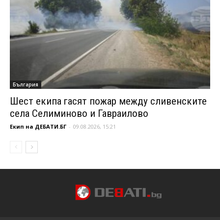
България
Шест екипа гасят пожар между сливенските
села Селиминово и Гавраилово
Екип на ДЕБАТИ.БГ
-
09.08.2026, 15:21