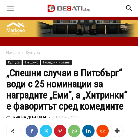
Начало
Култура
Култура
На фокус
Последни новини
„Спешни случаи в Питсбърг“
води с 25 номинации за
наградите „Еми“, а „Хитринки“
е фаворитът сред комедиите
от
Екип на ДЕБАТИ.БГ
-
08.07.2026, 21:01