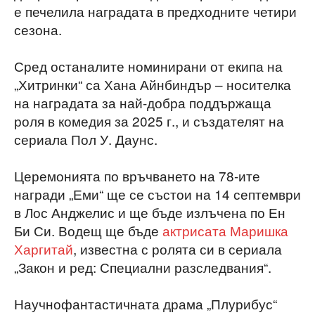
е печелила наградата в предходните четири
сезона.
Сред останалите номинирани от екипа на
„Хитринки“ са Хана Айнбиндър – носителка
на наградата за най-добра поддържаща
роля в комедия за 2025 г., и създателят на
сериала Пол У. Даунс.
Церемонията по връчването на 78-ите
награди „Еми“ ще се състои на 14 септември
в Лос Анджелис и ще бъде излъчена по Ен
Би Си. Водещ ще бъде
актрисата Маришка
Харгитай
, известна с ролята си в сериала
„Закон и ред: Специални разследвания“.
Научнофантастичната драма „Плурибус“