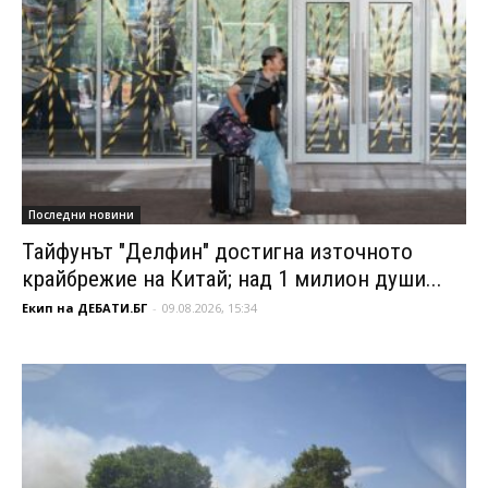
Последни новини
Тайфунът "Делфин" достигна източното
крайбрежие на Китай; над 1 милион души...
Екип на ДЕБАТИ.БГ
-
09.08.2026, 15:34