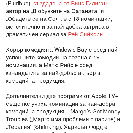
(Pluribus),
създадена от Винс Гилиган
–
автор на „В обувките на Сатаната“ и
„Обадете се на Сол“, е с 18 номинации,
включително и за най-добра актриса в
драматичен сериал за
Рей Сийхорн
.
Хорър комедията Widow’s Bay е сред най-
успешните комедии на сезона с 19
номинации, а Матю Рийс е сред
кандидатите за най-добър актьор в
комедийна продукция.
Допълнителни две програми от Apple TV+
също получиха номинации за най-добра
комедийна продукция – Margo’s Got Money
Troubles („Марго има проблеми с парите) и
„Терапия“ (Shrinking). Харисън Форд е