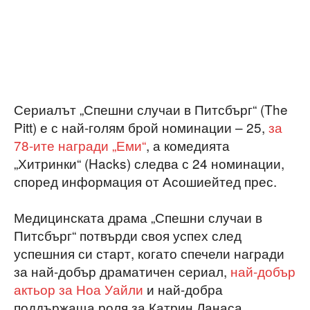
Сериалът „Спешни случаи в Питсбърг“ (The
Pitt) е с най-голям брой номинации – 25,
за
78-ите награди „Еми“
, а комедията
„Хитринки“ (Hacks) следва с 24 номинации,
според информация от Асошиейтед прес.
Медицинската драма „Спешни случаи в
Питсбърг“ потвърди своя успех след
успешния си старт, когато спечели награди
за най-добър драматичен сериал,
най-добър
актьор за Ноа Уайли
и най-добра
поддържаща роля за Катрин Ланаса.