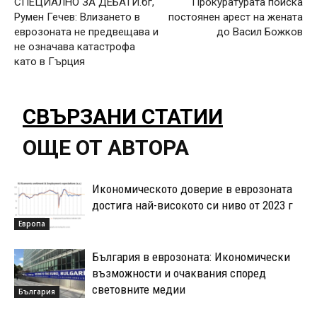
СПЕЦИАЛНО ЗА ДЕБАТИ.бг,
Прокуратурата поиска
Румен Гечев: Влизането в
постоянен арест на жената
еврозоната не предвещава и
до Васил Божков
не означава катастрофа
като в Гърция
СВЪРЗАНИ СТАТИИ
ОЩЕ ОТ АВТОРА
Икономическото доверие в еврозоната
достига най-високото си ниво от 2023 г
Европа
България в еврозоната: Икономически
възможности и очаквания според
световните медии
България