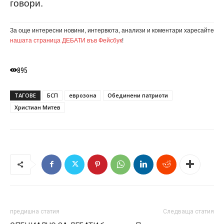
говори.
За още интересни новини, интервюта, анализи и коментари харесайте
нашата страница ДЕБАТИ във Фейсбук
!
895
ТАГОВЕ
БСП
еврозона
Обединени патриоти
Христиан Митев
предишна статия
Следваща статия