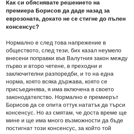
Как си обяснявате решението на
премиера Борисов да даде назад за
еврозоната, докато не се стигне до пълен
консенсус?
Нормално е след това напрежение в
обществото, след тези, бих казал неумело
внесени поправки във Валутния закон между
първо и второ четене, в преходни и
заключителни разпоредби, и то на една
норма, която всяка държава, която се
присъединява, я има включена в своето
законодателство. Нормално е премиерът
Борисов да се опита оттук нататък да търси
консенсус. Но аз смятам, че доста време ще
мине и ще има много възможности да бъде
постигнат този консенсус, за който той