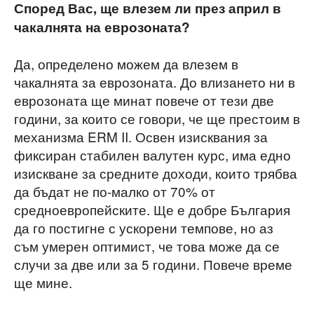
Според Вас, ще влезем ли през април в
чакалнята на еврозоната?
Да, определено можем да влезем в
чакалнята за еврозоната. До влизането ни в
еврозоната ще минат повече от тези две
години, за които се говори, че ще престоим в
механизма ERM II. Освен изисквания за
фиксиран стабилен валутен курс, има едно
изискване за средните доходи, които трябва
да бъдат не по-малко от 70% от
средноевропейските. Ще е добре България
да го постигне с ускорени темпове, но аз
съм умерен оптимист, че това може да се
случи за две или за 5 години. Повече време
ще мине.