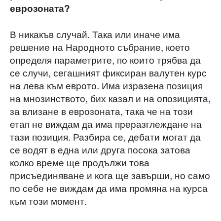
еврозоната?
В никакъв случай. Така или иначе има
решение на Народното събрание, което
определя параметрите, по които трябва да
се случи, сегашният фиксиран валутен курс
на лева към еврото. Има изразена позиция
на мнозинството, бих казал и на опозицията,
за влизане в еврозоната, така че на този
етап не виждам да има преразглеждане на
тази позиция. Разбира се, дебати могат да
се водят в една или друга посока затова
колко време ще продължи това
присъединяване и кога ще завърши, но само
по себе не виждам да има промяна на курса
към този момент.