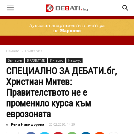
Начало
България
България
В РАЗВИТИЕ
Интервю
На фокус
СПЕЦИАЛНО ЗА ДЕБАТИ.бг,
Христиан Митев:
Правителството не е
променило курса към
еврозоната
от
Рени Никифорова
-
20.02.2020, 14:39