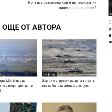
Кога ще осъзнаем кой е истинският ни
национален празник?
Б
О
ОЩЕ ОТ АВТОРА
и
в
Ек
На фокус
група MOL близо до
Жертвите от руска и украинска страна
 на мажоритарен дял в
във войната достигна 2 млн. души
S