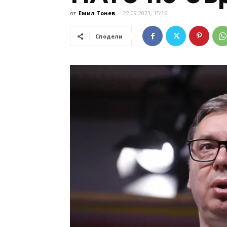
от
Емил Тонев
-
22.09.2023, 15:16
Сподели