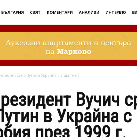
Дебати
БЪЛГАРИЯ
СВЯТ
КОМЕНТАРИ
АНАЛИЗИ
ИНТЕРВЮ
Е
 войната на Путин в Украйна с атаките на...
резидент Вучич с
Путин в Украйна с 
бия през 1999 г.