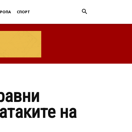
ВРОПА
СПОРТ
равни
атаките на