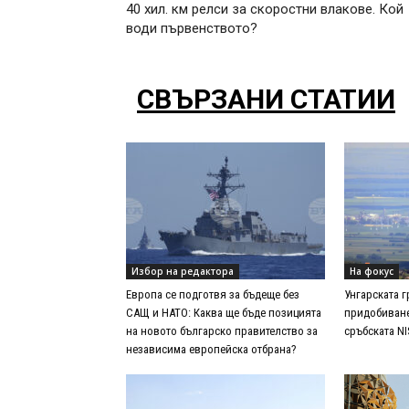
40 хил. км релси за скоростни влакове. Кой
води първенството?
СВЪРЗАНИ СТАТИИ
Избор на редактора
На фокус
Европа се подготвя за бъдеще без
Унгарската 
САЩ и НАТО: Каква ще бъде позицията
придобиване
на новото българско правителство за
сръбската NI
независима европейска отбрана?