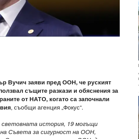
р Вучич заяви пред ООН, че руският
ползвал същите разкази и обяснения за
траните от НАТО, когато са започнали
, съобщи агенция „Фокус“.
авия
в световната история, 19 могъщи
на Съвета за сигурност на ООН,