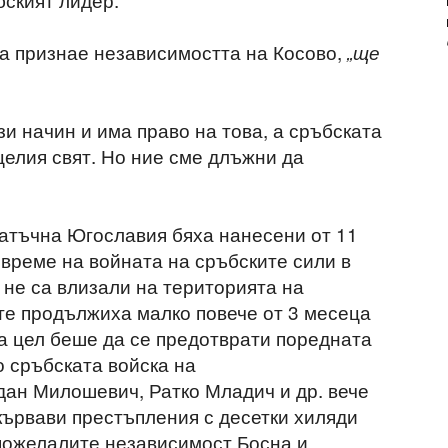
на признае независимостта на Косово,
„ще
и начин и има право на това, а сръбската
целия свят. Но ние сме длъжни да
атъчна Югославия бяха нанесени от 11
 време на войната на сръбските сили в
 не са влизали на територията на
те продължиха малко повече от 3 месеца
та цел беше да се предотврати поредната
о сръбската войска на
ан Милошевич, Ратко Младич и др. вече
ървави престъпления с десетки хиляди
пожелалите независимост Босна и