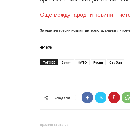
Още международни новини – чете
За още интересни новини, интервюта, анализи и ком
1525
ТАГОВЕ
Вучич
НАТО
Русия
Сърбия
Сподели
предишна статия