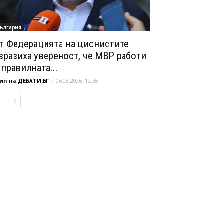
ългария
т Федерацията на ционистите
зразиха увереност, че МВР работи
 правилната...
ип на ДЕБАТИ.БГ
-
06.08.2026, 12:55