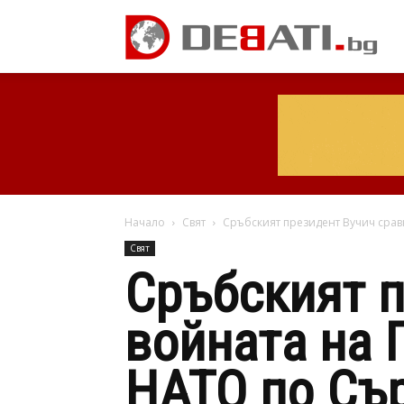
Начало
Свят
Сръбският президент Вучич сравни
Свят
Сръбският п
войната на 
НАТО по Сър