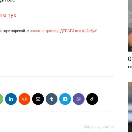
те тук
ентари харесайте
нашата страница ДЕБАТИ във Фейсбук
!
П
О
Ек
Следваща статия