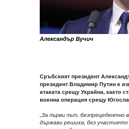
Александър Вучич
Сръбският президент Александъ
президент Владимир Путин е из
атаката срещу Украйна, както с
военна операция срещу Югосл
„За първи път, безпрецедентно 
държави решиха, без участието 