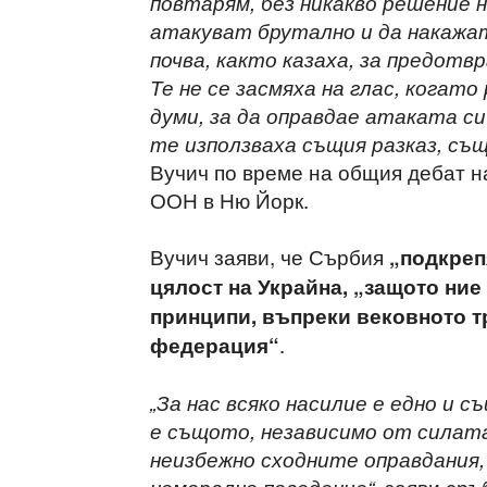
повтарям, без никакво решение 
атакуват брутално и да накажат
почва, както казаха, за предот
Те не се засмяха на глас, когат
думи, за да оправдае атаката си
те използваха същия разказ, съ
Вучич по време на общия дебат н
ООН в Ню Йорк.
Вучич заяви, че Сърбия
„подкреп
цялост на Украйна, „защото ни
принципи, въпреки вековното т
.
федерация“
„За нас всяко насилие е едно и 
е същото, независимо от силата
неизбежно сходните оправдания, 
, заяви сръ