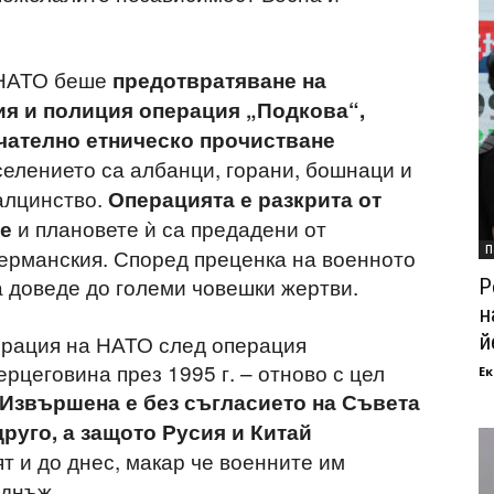
 НАТО беше
предотвратяване на
ия и полиция операция „Подкова“,
чателно етническо прочистване
селението са албанци, горани, бошнаци и
малцинство.
Операцията е разкрита от
и плановете ѝ са предадени от
не
П
ерманския. Според преценка на военното
 доведе до големи човешки жертви.
Р
н
й
ерация на НАТО след операция
рцеговина през 1995 г. – отново с цел
Ек
Извършена е без съгласието на Съвета
друго, а защото Русия и Китай
ят и до днес, макар че военните им
еднъж.