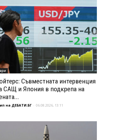
ари
ойтерс: Съвместната интервенция
а САЩ и Япония в подкрепа на
ената...
ип на ДЕБАТИ.БГ
-
06.08.2026, 13:11