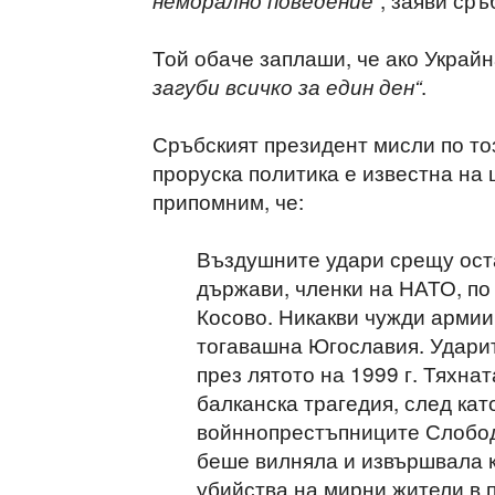
неморално поведение“
Той обаче заплаши, че ако Украй
.
загуби всичко за един ден“
Сръбският президент мисли по тоз
проруска политика е известна на 
припомним, че:
Въздушните удари срещу ост
държави, членки на НАТО, по
Косово. Никакви чужди армии
тогавашна Югославия. Удари
през лятото на 1999 г. Тяхна
балканска трагедия, след кат
войннопрестъпниците Слобод
беше вилняла и извършвала к
убийства на мирни жители в 