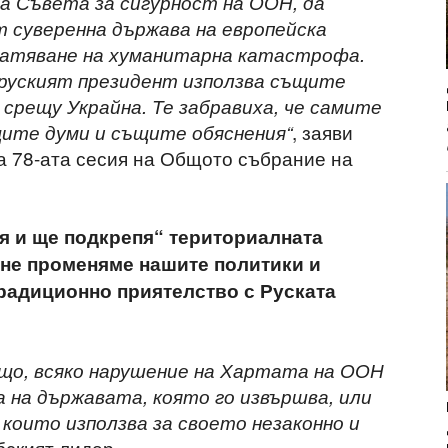
на Съвета за сигурност на ООН, да
 суверенна държава на европейска
вратяване на хуманитарна катастрофа.
о руският президент използва същите
 срещу Украйна. Те забравиха, че самите
, заяви
щите думи и същите обяснения“
а 78-ата сесия на Общото събрание на
я и ще подкрепя“ териториалната
е не променяме нашите политики и
радиционно приятелство с Руската
също, всяко нарушение на Хартата на ООН
 на държавата, която го извършва, или
които използва за своето незаконно и
бският лидер.