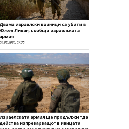
Двама израелски войници са убити в
Южен Ливан, съобщи израелската
армия
06.08.2026, 07:35
Израелската армия ще продължи "да
действа изпреварващо" в ивицата
Газа, заяви началникът на Генералния