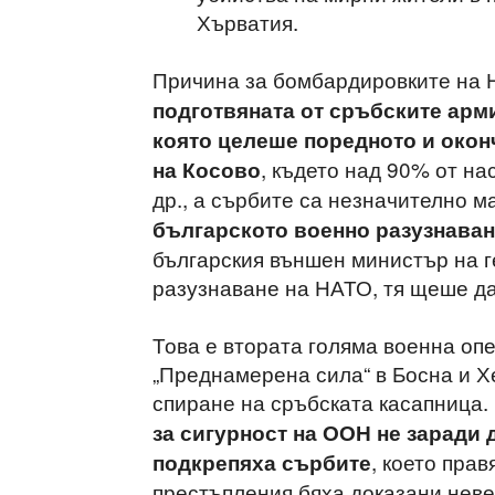
Хърватия.
Причина за бомбардировките на
подготвяната от сръбските арм
която целеше поредното и окон
, където над 90% от на
на Косово
др., а сърбите са незначително 
българското военно разузнава
българския външен министър на г
разузнаване на НАТО, тя щеше да
Това е втората голяма военна оп
„Преднамерена сила“ в Босна и Хе
спиране на сръбската касапница.
за сигурност на ООН не заради 
, което прав
подкрепяха сърбите
престъпления бяха доказани нев