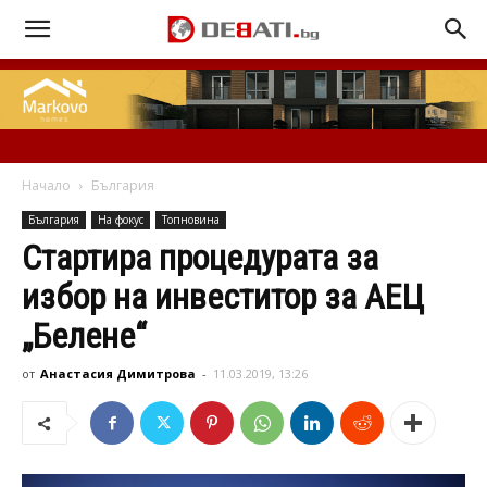
Начало
България
България
На фокус
Топновина
Стартира процедурата за
избор на инвеститор за АЕЦ
„Белене“
от
Анастасия Димитрова
-
11.03.2019, 13:26