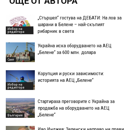
ОЩЕ ОТ АВТОРА
„Стършел“ гостува на ДЕБАТИ: На лов за
шарани в Белене – най-скъпият
Избор на
рибарник в света
редактора
Украйна иска оборудването на АЕЦ
„Белене“ за 600 млн. долара
Свят
Корупция и руски зависимости:
историята на АЕЦ „Белене“
Избор на
редактора
Стартираха преговорите с Украйна за
продажба на оборудването на АЕЦ
„Белене“
България
Иво Инджев: Зеленски направо ни прави