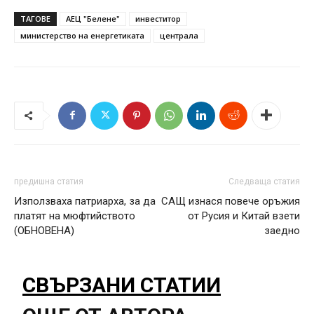
ТАГОВЕ
АЕЦ "Белене"
инвеститор
министерство на енергетиката
централа
предишна статия
Следваща статия
Използваха патриарха, за да
САЩ изнася повече оръжия
платят на мюфтийството
от Русия и Китай взети
(ОБНОВЕНА)
заедно
СВЪРЗАНИ СТАТИИ