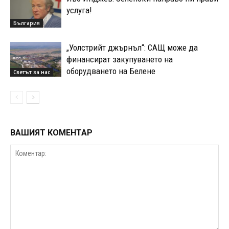
услуга!
България
„Уолстрийт джърнъл“: САЩ може да
финансират закупуването на
оборудването на Белене
Свeтът за нас
ВАШИЯТ КОМЕНТАР