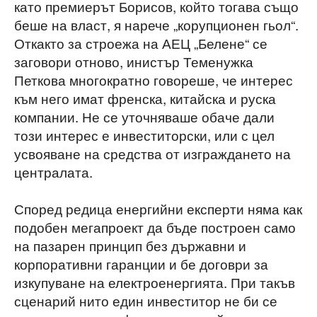
като премиерът Борисов, който тогава също
беше на власт, я нарече „корупционен гьол“.
Откакто за строежа на АЕЦ „Белене“ се
заговори отново, инистър Теменужка
Петкова многократно говореше, че интерес
към него имат френска, китайска и руска
компании. Не се уточняваше обаче дали
този интерес е инвеститорски, или с цел
усвояване на средства от изграждането на
централата.
Според редица енергийни експерти няма как
подобен мегапроект да бъде построен само
на пазарен принцип без държавни и
корпоративни гаранции и бе договри за
изкупуване на електроенергията. При такъв
сценарий нито един инвеститор не би се