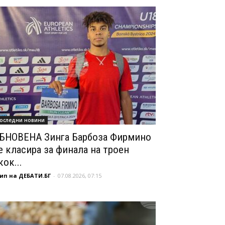
оследни новини
БНОВЕНА Зинга Барбоза Фирмино
е класира за финала на троен
кок...
ип на ДЕБАТИ.БГ
-
07.08.2026, 07:15