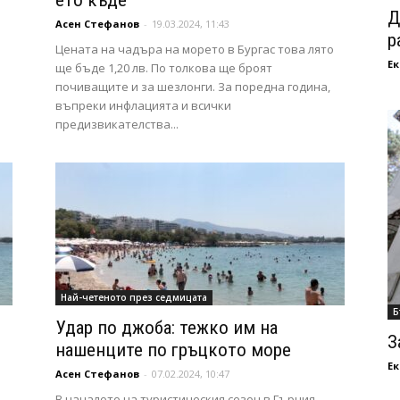
ето къде
Д
Асен Стефанов
-
19.03.2024, 11:43
р
й
Цената на чадъра на морето в Бургас това лято
Ек
ще бъде 1,20 лв. По толкова ще броят
почиващите и за шезлонги. За поредна година,
въпреки инфлацията и всички
предизвикателства...
Най-четеното през седмицата
Б
Удар по джоба: тежко им на
З
нашенците по гръцкото море
Ек
Асен Стефанов
-
07.02.2024, 10:47
В началото на туристическия сезон в Гърция