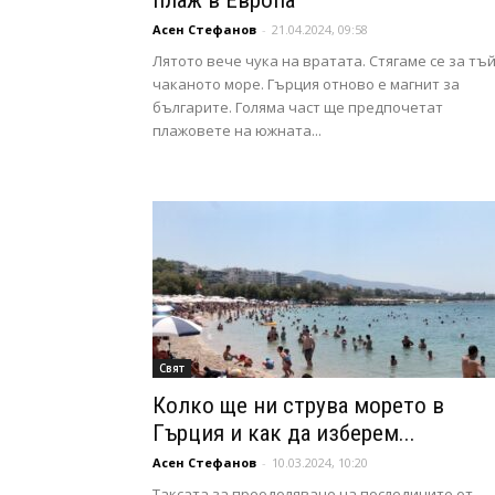
плаж в Европа
Асен Стефанов
-
21.04.2024, 09:58
Лятото вече чука на вратата. Стягаме се за тъ
чаканото море. Гърция отново е магнит за
българите. Голяма част ще предпочетат
плажовете на южната...
Свят
Колко ще ни струва морето в
Гърция и как да изберем...
Асен Стефанов
-
10.03.2024, 10:20
Таксата за преодоляване на последиците от