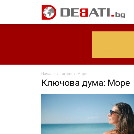
Начало
тагове
Море
Ключова дума: Море