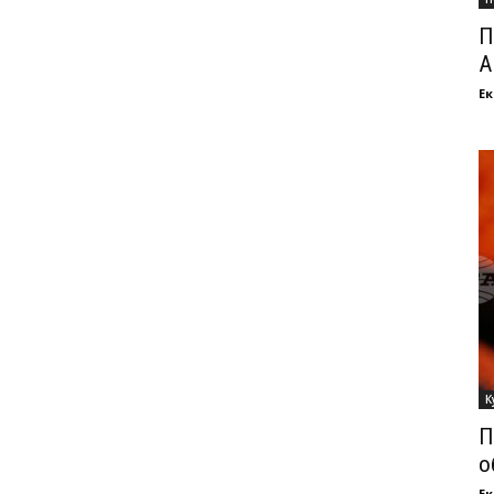
П
А
Ек
К
П
о
Ек