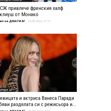
СЖ привлече френския халф
клиуш от Монако
ип на ДЕБАТИ.БГ
-
06.08.2026, 21:15
ултура
евицата и актриса Ванеса Паради
бяви раздялата си с режисьора и...
ип на ДЕБАТИ.БГ
-
06.08.2026, 21:01