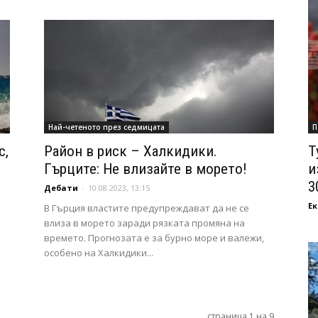
Най-четеното през седмицата
П
с,
Район в риск – Халкидики.
Т
Гърците: Не влизайте в морето!
и
3
Дебати
-
10.08.2023, 13:15
Ек
В Гърция властите предупреждават да не се
влиза в морето заради рязката промяна на
времето. Прогнозата е за бурно море и валежи,
особено на Халкидики...
страница 1 на 9