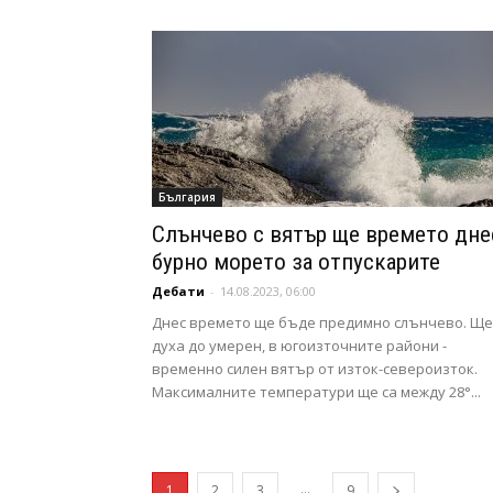
България
Слънчево с вятър ще времето дне
бурно морето за отпускарите
Дебати
-
14.08.2023, 06:00
Днес времето ще бъде предимно слънчево. Ще
духа до умерен, в югоизточните райони -
временно силен вятър от изток-североизток.
Максималните температури ще са между 28°...
...
1
2
3
9