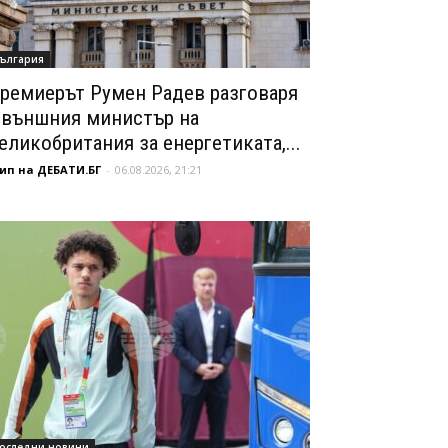
ългария
ремиерът Румен Радев разговаря
 външния министър на
еликобритания за енергетиката,...
ип на ДЕБАТИ.БГ
-
06.08.2026, 21:21
оследни новини