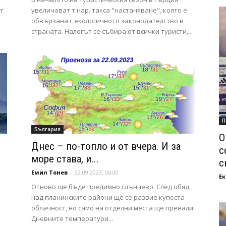
от
увеличават т.нар. такса "настаняване", която е
обвързана с екологичното законодателство в
страната. Налогът се събира от всички туристи,...
П
България
О
Днес – по-топло и от вчера. И за
с
море става, и...
с
Емил Тонев
-
22.09.2023, 06:00
Ек
Отново ще бъде предимно слънчево. След обяд
над планинските райони ще се развие купеста
облачност, но само на отделни места ще превали.
Дневните температури...