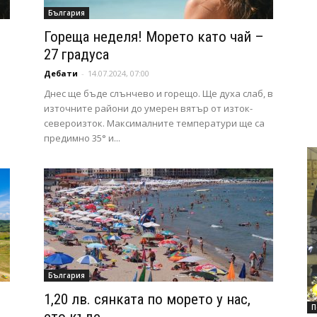
България
Гореща неделя! Морето като чай –
27 градуса
Дебати
-
14.07.2024, 07:00
Днес ще бъде слънчево и горещо. Ще духа слаб, в
източните райони до умерен вятър от изток-
североизток. Максималните температури ще са
предимно 35° и...
България
1,20 лв. сянката по морето у нас,
П