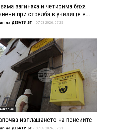
вама загинаха и четирима бяха
анени при стрелба в училище в...
ип на ДЕБАТИ.БГ
-
07.08.2026, 07:35
ългария
апочва изплащането на пенсиите
ип на ДЕБАТИ.БГ
-
07.08.2026, 07:21