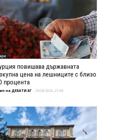
ари
урция повишава държавната
зкупна цена на лешниците с близо
0 процента
ип на ДЕБАТИ.БГ
-
06.08.2026, 21:45