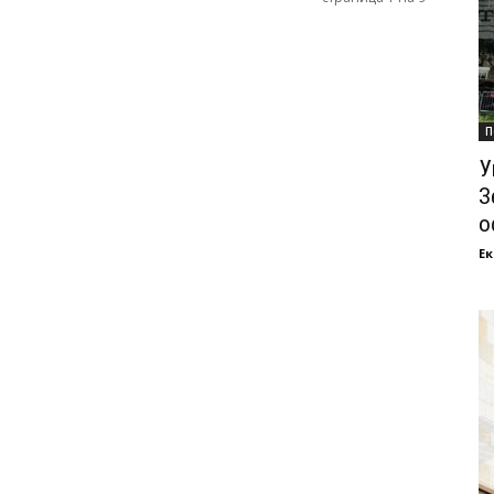
П
У
З
о
Ек