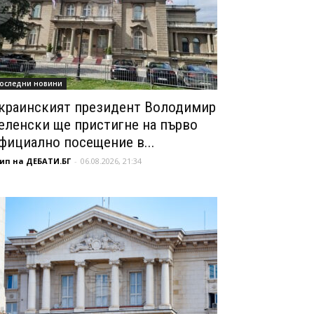
оследни новини
краинският президент Володимир
еленски ще пристигне на първо
фициално посещение в...
ип на ДЕБАТИ.БГ
-
06.08.2026, 21:34