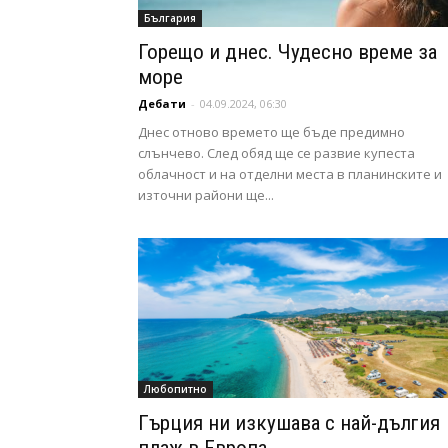
България
Горещо и днес. Чудесно време за
море
Дебати
-
04.09.2024, 06:30
Днес отново времето ще бъде предимно
слънчево. След обяд ще се развие купеста
облачност и на отделни места в планинските и
източни райони ще...
Любопитно
Гърция ни изкушава с най-дългия