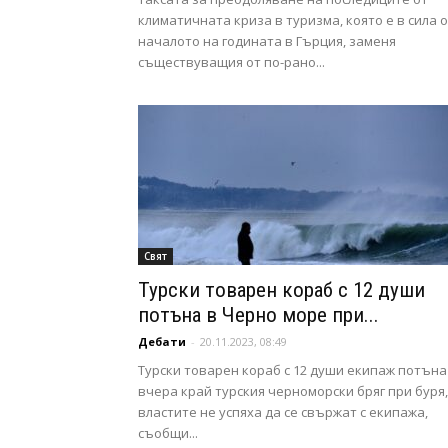
климатичната криза в туризма, която е в сила 
началото на годината в Гърция, заменя
съществуващия от по-рано...
Свят
Турски товарен кораб с 12 души
потъна в Черно море при...
Дебати
-
20.11.2023, 08:49
Турски товарен кораб с 12 души екипаж потъна
вчера край турския черноморски бряг при буря,
властите не успяха да се свържат с екипажа,
съобщи...