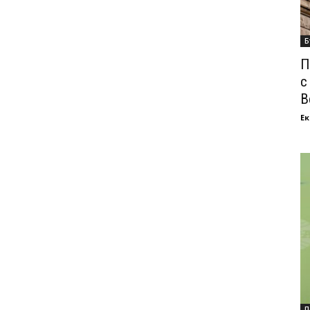
Б
П
с
В
Ек
П