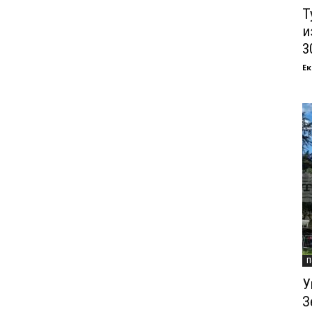
Т
и
3
Ек
П
У
З