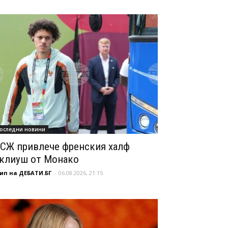
оследни новини
СЖ привлече френския халф
клиуш от Монако
ип на ДЕБАТИ.БГ
-
06.08.2026, 21:15