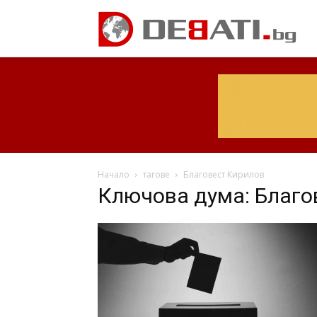
Начало
тагове
Благовест Кирилов
Ключова дума: Благо