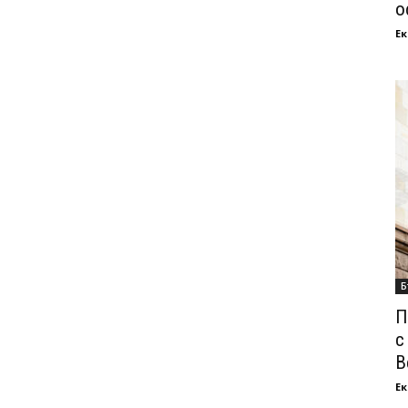
о
Ек
Б
П
с
В
Ек