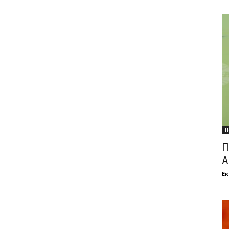
П
П
А
Ек