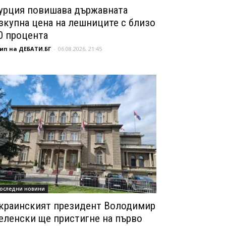
урция повишава държавната
зкупна цена на лешниците с близо
0 процента
ип на ДЕБАТИ.БГ
-
06.08.2026, 21:45
оследни новини
краинският президент Володимир
еленски ще пристигне на първо