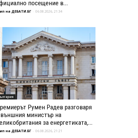
фициално посещение в...
ип на ДЕБАТИ.БГ
-
06.08.2026, 21:34
ългария
ремиерът Румен Радев разговаря
 външния министър на
еликобритания за енергетиката,...
ип на ДЕБАТИ.БГ
-
06.08.2026, 21:21