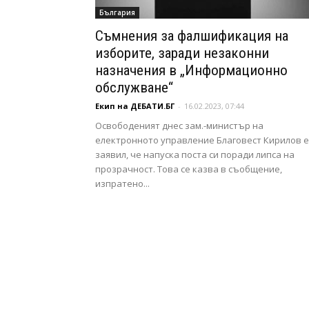
България
Съмнения за фалшификация на
изборите, заради незаконни
назначения в „Информационно
обслужване“
Екип на ДЕБАТИ.БГ
-
16.02.2023, 07:44
Освободеният днес зам.-министър на
електронното управление Благовест Кирилов е
заявил, че напуска поста си поради липса на
прозрачност. Това се казва в съобщение,
изпратено...