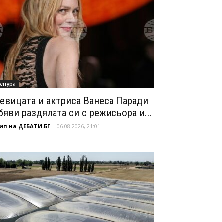
ултура
евицата и актриса Ванеса Паради
бяви раздялата си с режисьора и...
ип на ДЕБАТИ.БГ
-
06.08.2026, 21:01