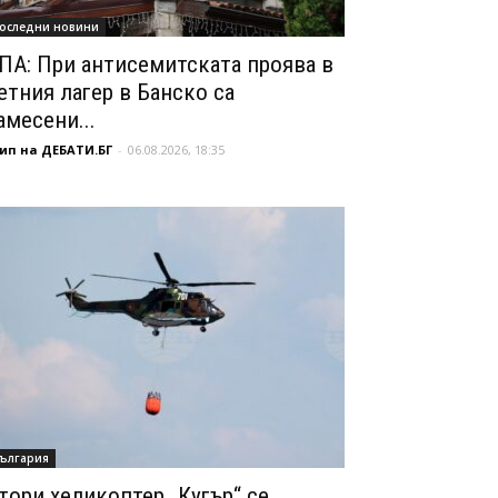
оследни новини
ПА: При антисемитската проява в
етния лагер в Банско са
амесени...
ип на ДЕБАТИ.БГ
-
06.08.2026, 18:35
ългария
тори хеликоптер „Кугър“ се