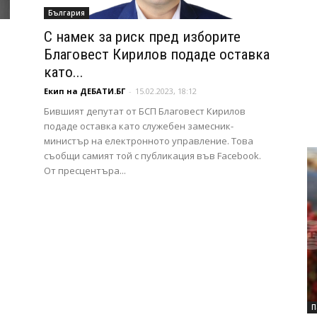
България
С намек за риск пред изборите
Благовест Кирилов подаде оставка
като...
Екип на ДЕБАТИ.БГ
-
15.02.2023, 18:12
Бившият депутат от БСП Благовест Кирилов
подаде оставка като служебен замесник-
министър на електронното управление. Това
съобщи самият той с публикация във Facebook.
От пресцентъра...
П