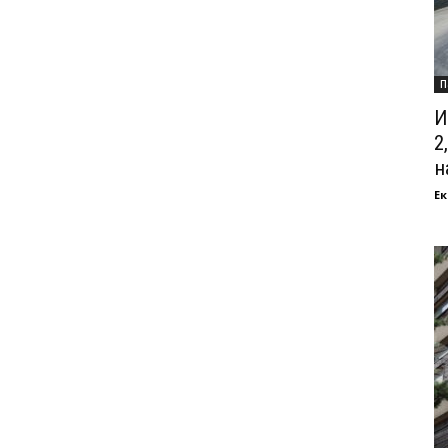
П
И
2
на
Ек