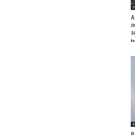
П
А
л
з
Ек
Б
В