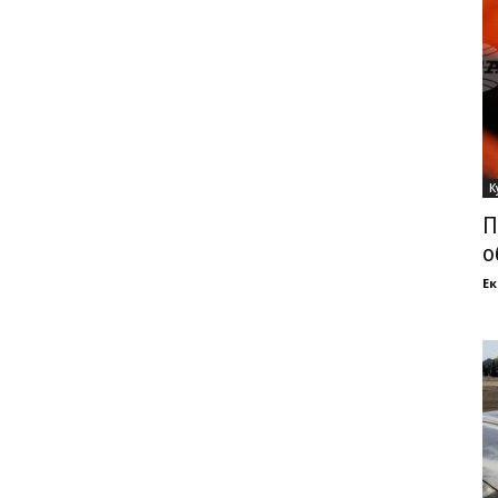
К
П
о
Ек