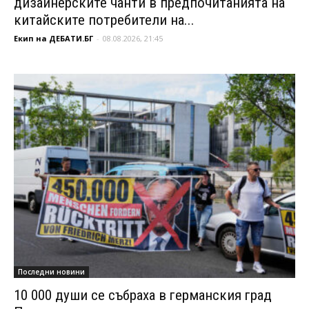
дизайнерските чанти в предпочитанията на
китайските потребители на...
Екип на ДЕБАТИ.БГ
-
08.08.2026, 21:45
Последни новини
10 000 души се събраха в германския град