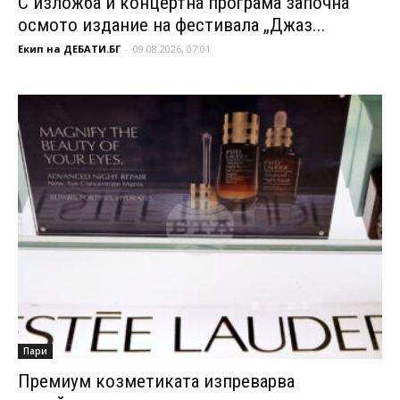
С изложба и концертна програма започна
осмото издание на фестивала „Джаз...
Екип на ДЕБАТИ.БГ
-
09.08.2026, 07:01
Пари
Премиум козметиката изпреварва