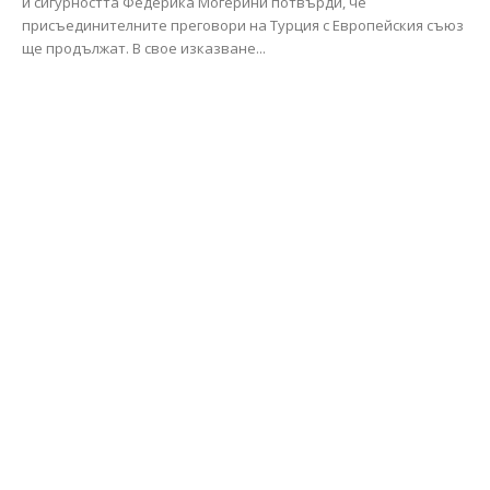
и сигурността Федерика Могерини потвърди, че
присъединителните преговори на Турция с Европейския съюз
ще продължат. В свое изказване...