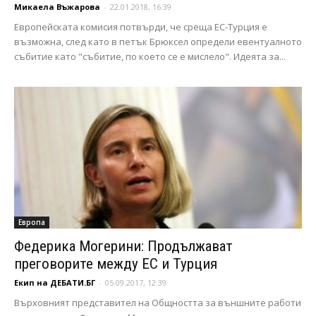
Микаела Въжарова
-
22.01.2018, 16:39
Европейската комисия потвърди, че среща ЕС-Турция е
възможна, след като в петък Брюксел определи евентуалното
събитие като "събитие, по което се е мислело". Идеята за...
Европа
Федерика Могерини: Продължават
преговорите между ЕС и Турция
Екип на ДЕБАТИ.БГ
-
05.09.2017, 12:39
Върховният представител на Общността за външните работи