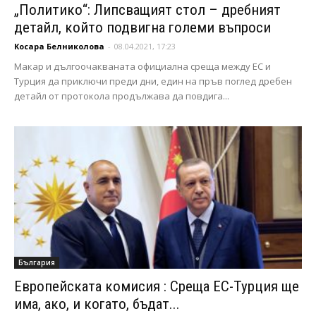
„Политико“: Липсващият стол – дребният
детайл, който подвигна големи въпроси
Косара Белниколова
-
08.04.2021, 17:23
Макар и дългоочакваната официална среща между ЕС и
Турция да приключи преди дни, един на пръв поглед дребен
детайл от протокола продължава да повдига...
България
Европейската комисия : Среща ЕС-Турция ще
има, ако, и когато, бъдат...