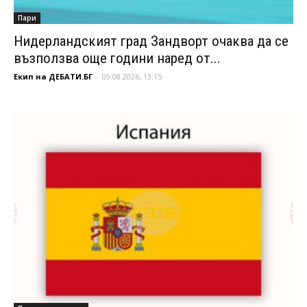
Пари
Нидерландският град Зандворт очаква да се
възползва още години наред от...
Екип на ДЕБАТИ.БГ
-
09.08.2026, 13:15