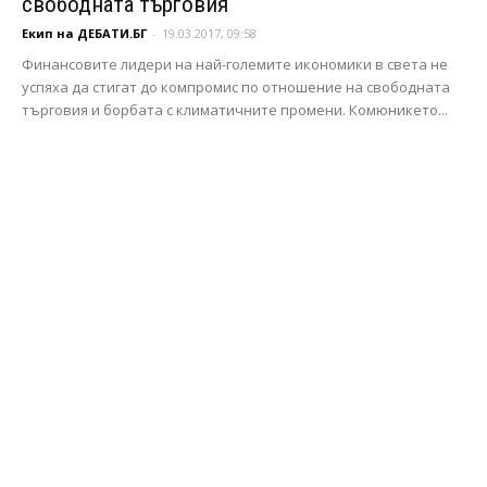
свободната търговия
Екип на ДЕБАТИ.БГ
-
19.03.2017, 09:58
Финансовите лидери на най-големите икономики в света не
успяха да стигат до компромис по отношение на свободната
търговия и борбата с климатичните промени. Комюникето...