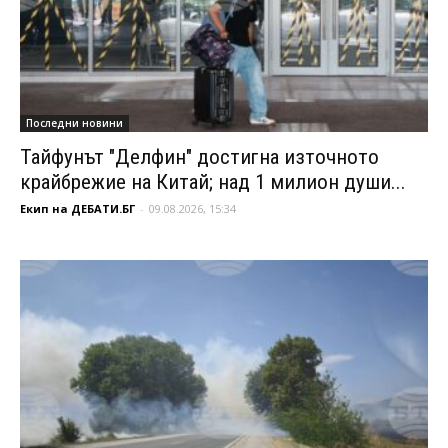
Последни новини
Тайфунът "Делфин" достигна източното
крайбрежие на Китай; над 1 милион души...
Екип на ДЕБАТИ.БГ
-
09.08.2026, 15:34