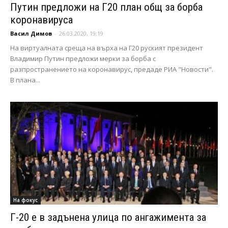
Путин предложи на Г20 план общ за борба
коронавируса
Васил Димов
-
26.03.2020, 19:19
На виртуалната среща на върха на Г20 руският президент
Владимир Путин предложи мерки за борба с
разпространението на коронавирус, предаде РИА "Новости".
В плана...
На фокус
Г-20 е в задънена улица по ангажимента за