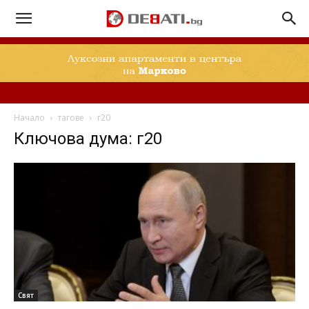
Начало
тагове
г20
Ключова дума: г20
Свят